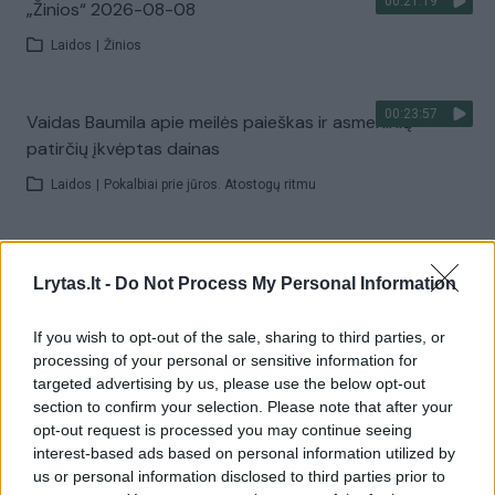
00:21:19
„Žinios“ 2026-08-08
Laidos
|
Žinios
00:23:57
Vaidas Baumila apie meilės paieškas ir asmeninių
patirčių įkvėptas dainas
Laidos
|
Pokalbiai prie jūros. Atostogų ritmu
00:00:40
Dronai Vokietijoje kelia vis daugiau klausimų: du
Lrytas.lt -
Do Not Process My Personal Information
pastebėti virš karinės bazės
Žinios
|
Pasaulis
If you wish to opt-out of the sale, sharing to third parties, or
processing of your personal or sensitive information for
targeted advertising by us, please use the below opt-out
Visi įrašai
section to confirm your selection. Please note that after your
opt-out request is processed you may continue seeing
interest-based ads based on personal information utilized by
us or personal information disclosed to third parties prior to