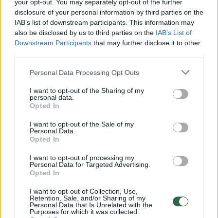
Žiūrimiausi įrašai
your opt-out. You may separately opt-out of the further
disclosure of your personal information by third parties on the
IAB’s list of downstream participants. This information may
also be disclosed by us to third parties on the
IAB’s List of
00:00:30
Vaizdai iš tragiškos avarijos Vilniaus r.: dviejų moterų ir
Downstream Participants
that may further disclose it to other
vaiko gyvybių išgelbėti nepavyko
third parties.
Žinios
|
Lietuvos diena
Personal Data Processing Opt Outs
I want to opt-out of the Sharing of my
00:00:57
personal data.
Savaitės vidurys nusimato karštas: temperatūra kils iki
Opted In
32 laipsnių šilumos
I want to opt-out of the Sale of my
Žinios
|
Orai
Personal Data.
Opted In
I want to opt-out of processing my
00:15:54
V. Zalužno pasisakymą laiko bandymu įsitvirtinti
Personal Data for Targeted Advertising.
Ukrainos politikoje: jis yra neteisus
Opted In
Laidos
|
Nauja diena
I want to opt-out of Collection, Use,
Retention, Sale, and/or Sharing of my
Personal Data that Is Unrelated with the
Purposes for which it was collected.