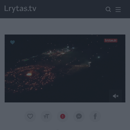
Paremkite Ukrainą