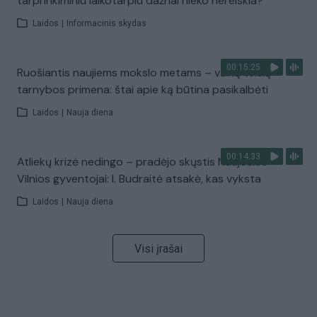
tarprinkiminiu laikotarpiu dažnai nieko nereiškia?
Laidos
|
Informacinis skydas
00:15:25
Ruošiantis naujiems mokslo metams – vaikų teisių
tarnybos primena: štai apie ką būtina pasikalbėti
Laidos
|
Nauja diena
00:14:33
Atliekų krizė nedingo – pradėjo skųstis Naujosios
Vilnios gyventojai: I. Budraitė atsakė, kas vyksta
Laidos
|
Nauja diena
Visi įrašai