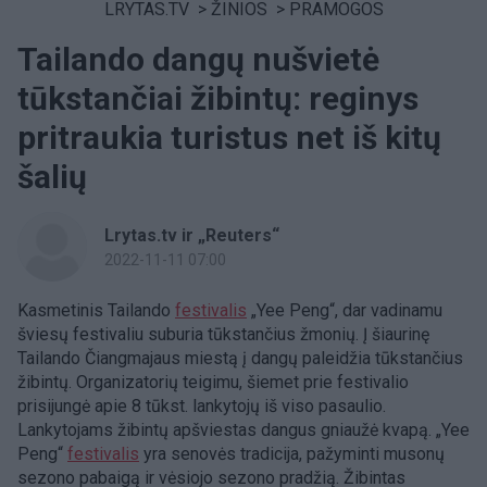
LRYTAS.TV
>
ŽINIOS
>
PRAMOGOS
Tailando dangų nušvietė
tūkstančiai žibintų: reginys
pritraukia turistus net iš kitų
šalių
Lrytas.tv ir „Reuters“
2022-11-11 07:00
Kasmetinis Tailando
festivalis
„Yee Peng“, dar vadinamu
šviesų festivaliu suburia tūkstančius žmonių. Į šiaurinę
Tailando Čiangmajaus miestą į dangų paleidžia tūkstančius
žibintų. Organizatorių teigimu, šiemet prie festivalio
prisijungė apie 8 tūkst. lankytojų iš viso pasaulio.
Lankytojams žibintų apšviestas dangus gniaužė kvapą. „Yee
Peng“
festivalis
yra senovės tradicija, pažyminti musonų
sezono pabaigą ir vėsiojo sezono pradžią. Žibintas