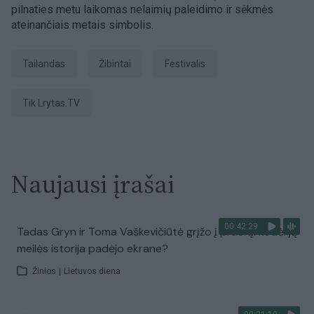
pilnaties metu laikomas nelaimių paleidimo ir sėkmės
ateinančiais metais simbolis.
Tailandas
žibintai
Festivalis
tik Lrytas.TV
Naujausi įrašai
00:42:29
Tadas Gryn ir Toma Vaškevičiūtė grįžo į praeitį: kodėl jų
meilės istorija padėjo ekrane?
Žinios
|
Lietuvos diena