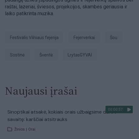
raštai, lazeriai, šviesos, projekcijos, skambės geriausia ir
laiko patikrinta muzika.
festivalis Vilniaus fejerija
Fejerverkai
šou
Sostinė
Šventė
LrytasGYVAI
Naujausi įrašai
00:00:57
Sinoptikai atsakė, kokiais orais užbaigsime darbo
savaitę: karščiai atsitrauks
Žinios
|
Orai