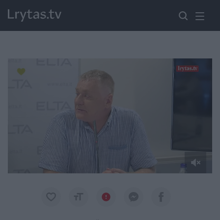
Paremkite Ukrainą