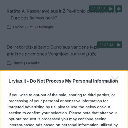
00:42:12
Karšta A. Kasparavičiaus ir Ž Pavilionio diskusija: Rusija
– Europos šeimos narė?
Laidos
|
Lietuva tiesiogiai
00:02:33
Dėl rekordiškai žemo Dunojaus vandens lygio –
griežtos priemonės Vengrijoje: turistai įtūžę
Žinios
|
Pasaulis
Lrytas.lt -
Do Not Process My Personal Information
00:04:00
Kuprines pasvėrę specialistai įspėja apie pavojingą
įprotį: tą daro daugiau nei pusė pradinukų
If you wish to opt-out of the sale, sharing to third parties, or
Žinios
|
Lietuvos diena
processing of your personal or sensitive information for
targeted advertising by us, please use the below opt-out
section to confirm your selection. Please note that after your
Visi įrašai
opt-out request is processed you may continue seeing
interest-based ads based on personal information utilized by