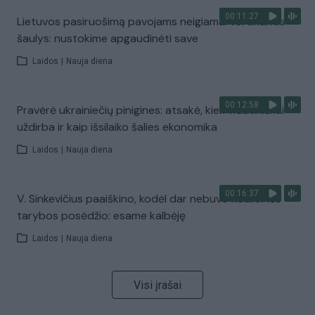
00:11:27
Lietuvos pasiruošimą pavojams neigiamai vertinantis
šaulys: nustokime apgaudinėti save
Laidos
|
Nauja diena
00:12:58
Pravėrė ukrainiečių pinigines: atsakė, kiek vidutiniškai
uždirba ir kaip išsilaiko šalies ekonomika
Laidos
|
Nauja diena
00:16:37
V. Sinkevičius paaiškino, kodėl dar nebuvo Koalicinės
tarybos posėdžio: esame kalbėję
Laidos
|
Nauja diena
Visi įrašai