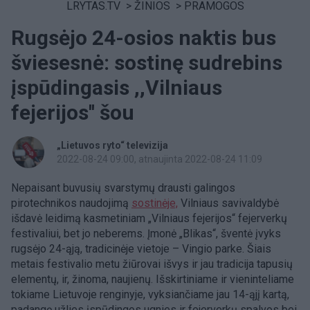
LRYTAS.TV
>
ŽINIOS
>
PRAMOGOS
Rugsėjo 24-osios naktis bus
šviesesnė: sostinę sudrebins
įspūdingasis ,,Vilniaus
fejerijos'' šou
„Lietuvos ryto“ televizija
2022-08-24 09:00
, atnaujinta 2022-08-24 11:09
Nepaisant buvusių svarstymų drausti galingos
pirotechnikos naudojimą
sostinėje,
Vilniaus savivaldybė
išdavė leidimą kasmetiniam „Vilniaus fejerijos“ fejerverkų
festivaliui, bet jo neberems. Įmonė „Blikas“, šventė įvyks
rugsėjo 24-ąją, tradicinėje vietoje – Vingio parke. Šiais
metais festivalio metu žiūrovai išvys ir jau tradicija tapusių
elementų, ir, žinoma, naujienų. Išskirtiniame ir vieninteliame
tokiame Lietuvoje renginyje, vyksiančiame jau 14-ąjį kartą,
padangę užlies įspūdingos ugnies ir fejerverkų spalvos bei