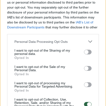
us or personal information disclosed to third parties prior to
your opt-out. You may separately opt-out of the further
Žiūrimiausi įrašai
disclosure of your personal information by third parties on the
IAB’s list of downstream participants. This information may
also be disclosed by us to third parties on the
IAB’s List of
Downstream Participants
that may further disclose it to other
00:00:30
Vaizdai iš tragiškos avarijos Vilniaus r.: dviejų moterų ir
third parties.
vaiko gyvybių išgelbėti nepavyko
Personal Data Processing Opt Outs
Žinios
|
Lietuvos diena
I want to opt-out of the Sharing of my
personal data.
Opted In
00:00:57
Savaitės vidurys nusimato karštas: temperatūra kils iki
32 laipsnių šilumos
I want to opt-out of the Sale of my
Personal Data.
Opted In
Žinios
|
Orai
I want to opt-out of processing my
Personal Data for Targeted Advertising.
00:00:59
Nufilmavo, kaip patvino Vilniaus Vakarinis aplinkkelis:
Opted In
vaizdas pribloškia
I want to opt-out of Collection, Use,
Retention, Sale, and/or Sharing of my
Žinios
|
Lietuvos diena