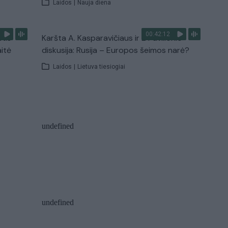
Laidos
|
Nauja diena
00:42:12
stis
Karšta A. Kasparavičiaus ir Ž Pavilionio
aitė
diskusija: Rusija – Europos šeimos narė?
Laidos
|
Lietuva tiesiogiai