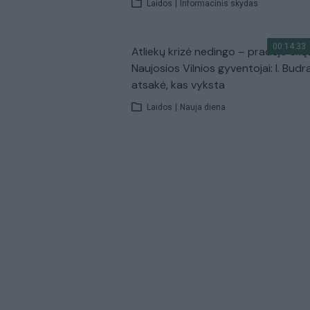
Laidos
|
Informacinis skydas
00:14:33
Atliekų krizė nedingo – pradėjo skų
Naujosios Vilnios gyventojai: I. Budr
atsakė, kas vyksta
Laidos
|
Nauja diena