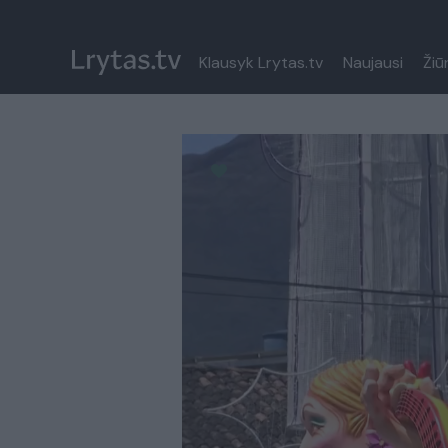
Klausyk Lrytas.tv
Naujausi
Žiū
Paremkite Ukrainą