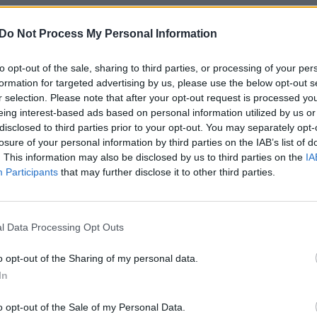
kuriame minimos juoda ir balta spalvos,
jau
buv
bę,
karnavalas
sujungia ryškias spalvas, kad būtų
Do Not Process My Personal Information
žen
vė. Viena iš festivalio tradicijų – karnavalo dalyviai
to opt-out of the sale, sharing to third parties, or processing of your per
miltelius ir putas. Siekdami išvengti COVID-19
formation for targeted advertising by us, please use the below opt-out s
ojų reikalavo skiepų įrodymo dokumento, prašė
r selection. Please note that after your opt-out request is processed y
vengti artimo kontakto su kitais dalyviais.
eing interest-based ads based on personal information utilized by us or
disclosed to third parties prior to your opt-out. You may separately opt-
o 10 dienos.
losure of your personal information by third parties on the IAB’s list of
. This information may also be disclosed by us to third parties on the
IA
NESCO paveldas
tradicijos
tik Lrytas.TV
Participants
that may further disclose it to other third parties.
l Data Processing Opt Outs
Visi įrašai
o opt-out of the Sharing of my personal data.
In
0:29
00:02:08
mas
Aukštaitijos pučiamųjų orkestras
o opt-out of the Sale of my Personal Data.