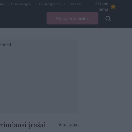
Ekrano
ius
Horoskopai
TV programa
Lrytas.lt
tema
Atsiųskite video
rimiausi įrašai
Visi įrašai