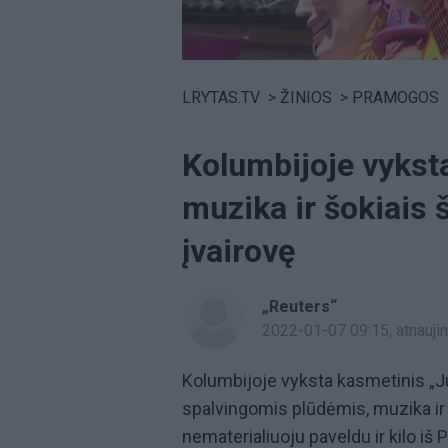
Volume
0%
LRYTAS.TV
>
ŽINIOS
>
PRAMOGOS
Kolumbijoje vyksta
muzika ir šokiais š
įvairovę
„Reuters“
2022-01-07 09:15
, atnauj
Kolumbijoje vyksta kasmetinis „J
spalvingomis plūdėmis, muzika ir
nematerialiuoju paveldu ir kilo iš 