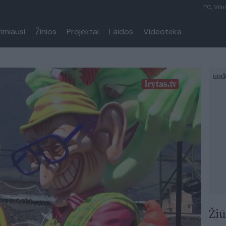
1°C, Viln
rimiausi
Žinios
Projektai
Laidos
Videoteka
Žiū