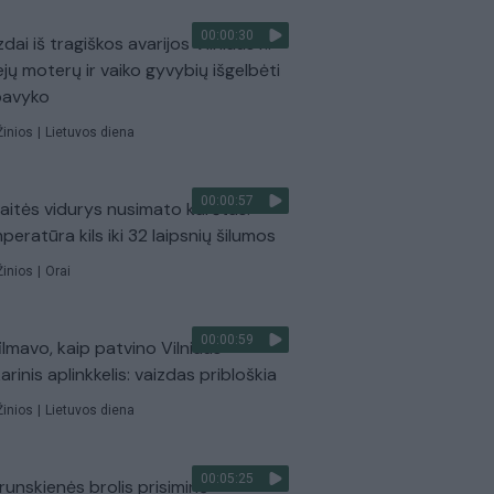
00:00:30
dai iš tragiškos avarijos Vilniaus r.:
ejų moterų ir vaiko gyvybių išgelbėti
pavyko
Žinios
|
Lietuvos diena
00:00:57
aitės vidurys nusimato karštas:
peratūra kils iki 32 laipsnių šilumos
Žinios
|
Orai
00:00:59
ilmavo, kaip patvino Vilniaus
arinis aplinkkelis: vaizdas pribloškia
Žinios
|
Lietuvos diena
00:05:25
Prunskienės brolis prisiminė