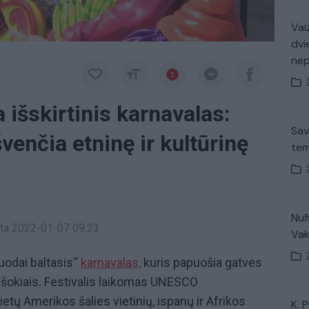
Vaiz
dvi
ne
 išskirtinis karnavalas:
Sav
venčia etninę ir kultūrinę
tem
Nuf
inta 2022-01-07 09:23
Vak
uodai baltasis“
karnavalas,
kuris papuošia gatves
 šokiais. Festivalis laikomas UNESCO
Pietų Amerikos šalies vietinių, ispanų ir Afrikos
K. 