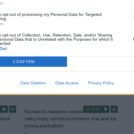
3
Nyderlanduose apgynė čempionų vardą
In
Žinios
|
Lietuvos diena
to opt-out of processing my Personal Data for Targeted
ing.
In
o opt-out of Collection, Use, Retention, Sale, and/or Sharing
1:33
00:10:21
etaus
Kodėl apklausos internete ir politikų
ersonal Data that Is Unrelated with the Purposes for which it
lected.
reitingai tarprinkiminiu laikotarpiu dažnai
Out
nieko nereiškia?
CONFIRM
Laidos
|
Informacinis skydas
Data Deletion
Data Access
Privacy Policy
TV
Visi įrašai
00:15:25
ų
Ruošiantis naujiems mokslo metams –
ažnai
vaikų teisių tarnybos primena: štai apie ką
būtina pasikalbėti