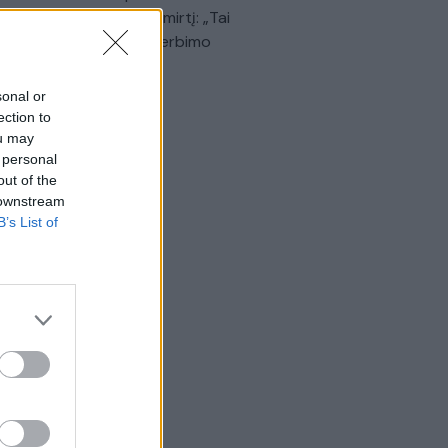
dinančią akimirką prieš mirtį: „Tai
o simbolinis mūsų pagerbimo
klas“
sonal or
Žinios
|
Lietuvos diena
ection to
ou may
 personal
out of the
 downstream
B’s List of