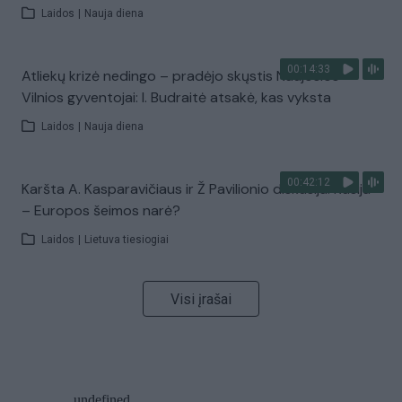
Laidos
|
Nauja diena
00:14:33
Atliekų krizė nedingo – pradėjo skųstis Naujosios
Vilnios gyventojai: I. Budraitė atsakė, kas vyksta
Laidos
|
Nauja diena
00:42:12
Karšta A. Kasparavičiaus ir Ž Pavilionio diskusija: Rusija
– Europos šeimos narė?
Laidos
|
Lietuva tiesiogiai
Visi įrašai