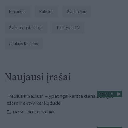
Niujorkas
Kalėdos
šviesų šou
šviesos instaliacija
tik Lrytas.TV
Jaukios Kalėdos
Naujausi įrašai
00:22:15
„Paulius ir Saulius“ – ypatingai karšta diena Dzūkijos
ežere ir aktyvi karšių žūklė
Laidos
|
Paulius ir Saulius