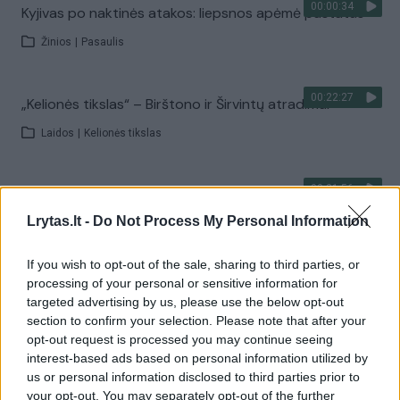
00:00:34
Kyjivas po naktinės atakos: liepsnos apėmė pastatus
Žinios
|
Pasaulis
00:22:27
„Kelionės tikslas“ – Birštono ir Širvintų atradimai
Laidos
|
Kelionės tikslas
00:21:56
Kai neveikia technologijos: kaip orientuotis, judėti ir
priimti sprendimus krizės metu?
Lrytas.lt -
Do Not Process My Personal Information
Laidos
|
Išlikti rytojui
If you wish to opt-out of the sale, sharing to third parties, or
processing of your personal or sensitive information for
targeted advertising by us, please use the below opt-out
Visi įrašai
section to confirm your selection. Please note that after your
opt-out request is processed you may continue seeing
interest-based ads based on personal information utilized by
us or personal information disclosed to third parties prior to
Žiūrimiausi įrašai
your opt-out. You may separately opt-out of the further