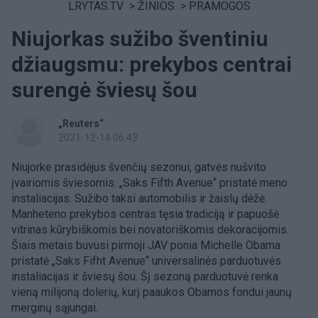
LRYTAS.TV
>
ŽINIOS
>
PRAMOGOS
Niujorkas sužibo šventiniu
džiaugsmu: prekybos centrai
surengė šviesų šou
„Reuters“
2021-12-14 06:43
Niujorke prasidėjus švenčių sezonui, gatvės nušvito
įvairiomis šviesomis. „Saks Fifth Avenue“ pristatė meno
instaliacijas. Sužibo taksi automobilis ir žaislų dėžė.
Manheteno prekybos centras tęsia tradiciją ir papuošė
vitrinas kūrybiškomis bei novatoriškomis dekoracijomis.
Šiais metais buvusi pirmoji JAV ponia Michelle Obama
pristatė „Saks Fifht Avenue“ universalinės parduotuvės
instaliacijas ir šviesų šou. Šį sezoną parduotuvė renka
vieną milijoną dolerių, kurį paaukos Obamos fondui jaunų
merginų sąjungai.