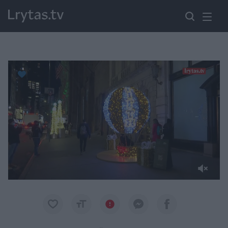
Paremkite Ukrainą