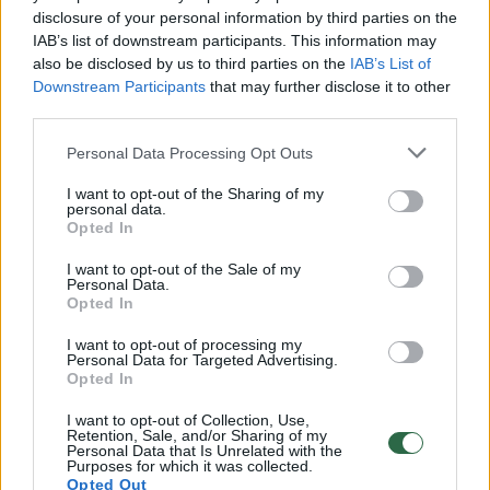
disclosure of your personal information by third parties on the
IAB’s list of downstream participants. This information may
00:00:30
Vaizdai iš tragiškos avarijos Vilniaus r.: dviejų moterų ir
also be disclosed by us to third parties on the
IAB’s List of
Downstream Participants
that may further disclose it to other
vaiko gyvybių išgelbėti nepavyko
third parties.
Žinios
|
Lietuvos diena
Personal Data Processing Opt Outs
I want to opt-out of the Sharing of my
00:00:57
Savaitės vidurys nusimato karštas: temperatūra kils iki
personal data.
32 laipsnių šilumos
Opted In
Žinios
|
Orai
I want to opt-out of the Sale of my
Personal Data.
Opted In
00:15:54
V. Zalužno pasisakymą laiko bandymu įsitvirtinti
I want to opt-out of processing my
Personal Data for Targeted Advertising.
Ukrainos politikoje: jis yra neteisus
Opted In
Laidos
|
Nauja diena
I want to opt-out of Collection, Use,
Retention, Sale, and/or Sharing of my
Personal Data that Is Unrelated with the
Purposes for which it was collected.
00:00:59
Nufilmavo, kaip patvino Vilniaus Vakarinis aplinkkelis:
Opted Out