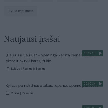
Lrytas.tv pristato
Naujausi įrašai
00:22:15
„Paulius ir Saulius“ – ypatingai karšta diena Dzūkijos
ežere ir aktyvi karšių žūklė
Laidos
|
Paulius ir Saulius
00:00:34
Kyjivas po naktinės atakos: liepsnos apėmė pastatus
Žinios
|
Pasaulis