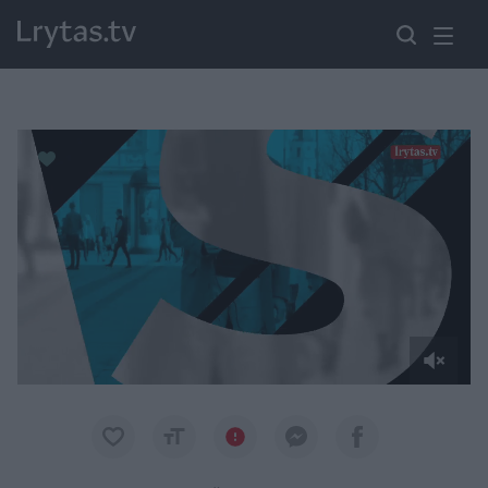
Paremkite Ukrainą