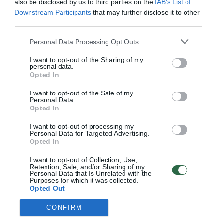
also be disclosed by us to third parties on the
IAB’s List of
Žinios
|
Lietuvos diena
Downstream Participants
that may further disclose it to other
third parties.
00:00:57
Savaitės vidurys nusimato karštas: temperatūra kils iki
Personal Data Processing Opt Outs
32 laipsnių šilumos
I want to opt-out of the Sharing of my
Žinios
|
Orai
personal data.
Opted In
I want to opt-out of the Sale of my
00:15:54
V. Zalužno pasisakymą laiko bandymu įsitvirtinti
Personal Data.
Opted In
Ukrainos politikoje: jis yra neteisus
I want to opt-out of processing my
Laidos
|
Nauja diena
Personal Data for Targeted Advertising.
Opted In
00:00:59
Nufilmavo, kaip patvino Vilniaus Vakarinis aplinkkelis:
I want to opt-out of Collection, Use,
Retention, Sale, and/or Sharing of my
vaizdas pribloškia
Personal Data that Is Unrelated with the
Purposes for which it was collected.
Žinios
|
Lietuvos diena
Opted Out
CONFIRM