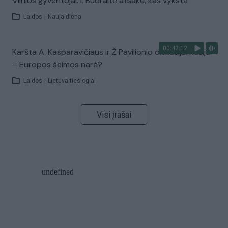
Vilnios gyventojai: I. Budraitė atsakė, kas vyksta
Laidos
|
Nauja diena
00:42:12
Karšta A. Kasparavičiaus ir Ž Pavilionio diskusija: Rusija
– Europos šeimos narė?
Laidos
|
Lietuva tiesiogiai
Visi įrašai