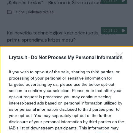
00:22:27
„Kelionės tikslas“ – Birštono ir Širvintų atradimai
Laidos
|
Kelionės tikslas
00:21:56
Kai neveikia technologijos: kaip orientuotis, judėti ir
priimti sprendimus krizės metu?
Laidos
|
Išlikti rytojui
Lrytas.lt -
Do Not Process My Personal Information
Visi įrašai
If you wish to opt-out of the sale, sharing to third parties, or
processing of your personal or sensitive information for
targeted advertising by us, please use the below opt-out
section to confirm your selection. Please note that after your
Žiūrimiausi įrašai
opt-out request is processed you may continue seeing
interest-based ads based on personal information utilized by
us or personal information disclosed to third parties prior to
your opt-out. You may separately opt-out of the further
00:00:30
Vaizdai iš tragiškos avarijos Vilniaus r.: dviejų moterų ir
disclosure of your personal information by third parties on the
vaiko gyvybių išgelbėti nepavyko
IAB’s list of downstream participants. This information may