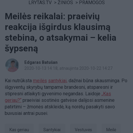
LRYTAS.TV
>
ŽINIOS
>
PRAMOGOS
Meilės reikalai: praeivių
reakcija išgirdus klausimą
stebina, o atsakymai – kelia
šypseną
Edgaras Batušan
2020-10-13 14:18
, atnaujinta 2020-10-22 14:27
Kai nutrūksta
meilės
santykiai,
dažnai būna skausminga. Po
išgyventų skyrybų tampame brandesni, atsparesni ir
stipresni atlaikyti gyvenimo negandas. Laidoje
„Kas
geriau?“
praeiviai sostinės gatvėse dalijosi asmenine
patirtimi – žmonės atskleidė, ką norėtų pasakyti savo
buvusiai antrai pusei.
Kas geriau
Santykiai
Vestuvės
Meilė