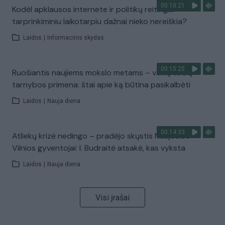
00:10:21
Kodėl apklausos internete ir politikų reitingai
tarprinkiminiu laikotarpiu dažnai nieko nereiškia?
Laidos
|
Informacinis skydas
00:15:25
Ruošiantis naujiems mokslo metams – vaikų teisių
tarnybos primena: štai apie ką būtina pasikalbėti
Laidos
|
Nauja diena
00:14:33
Atliekų krizė nedingo – pradėjo skųstis Naujosios
Vilnios gyventojai: I. Budraitė atsakė, kas vyksta
Laidos
|
Nauja diena
Visi įrašai