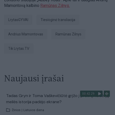
Mamontovą kalbino
Ramūnas Zilnys.
LrytasGYVAI
tiesioginė transliacija
Andrius Mamontovas
Ramūnas Zilnys
tik Lrytas.TV
Naujausi įrašai
00:42:29
Tadas Gryn ir Toma Vaškevičiūtė grįžo į praeitį: kodėl jų
meilės istorija padėjo ekrane?
Žinios
|
Lietuvos diena