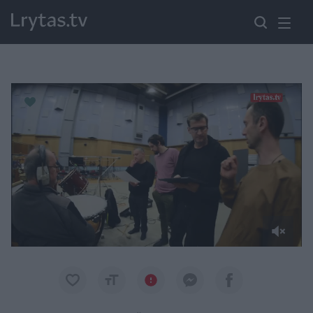
Paremkite Ukrainą