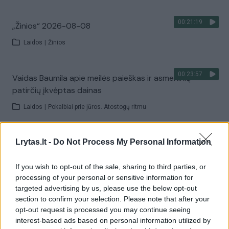
00:21:19
„Žinios“ 2026-08-08
Laidos
|
Žinios
00:23:57
Vaidas Baumila apie meilės paieškas ir asmeninių
patirčių įkvėptas dainas
Laidos
|
Pokalbiai prie jūros. Atostogų ritmu
00:00:40
Dronai Vokietijoje kelia vis daugiau klausimų: du
Lrytas.lt -
Do Not Process My Personal Information
pastebėti virš karinės bazės
If you wish to opt-out of the sale, sharing to third parties, or
Žinios
|
Pasaulis
processing of your personal or sensitive information for
targeted advertising by us, please use the below opt-out
section to confirm your selection. Please note that after your
Visi įrašai
opt-out request is processed you may continue seeing
interest-based ads based on personal information utilized by