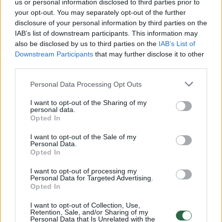
us or personal information disclosed to third parties prior to
your opt-out. You may separately opt-out of the further
Žiūrimiausi įrašai
disclosure of your personal information by third parties on the
IAB’s list of downstream participants. This information may
also be disclosed by us to third parties on the
IAB’s List of
Downstream Participants
that may further disclose it to other
00:00:30
Vaizdai iš tragiškos avarijos Vilniaus r.: dviejų moterų ir
third parties.
vaiko gyvybių išgelbėti nepavyko
Personal Data Processing Opt Outs
Žinios
|
Lietuvos diena
I want to opt-out of the Sharing of my
personal data.
Opted In
00:00:57
Savaitės vidurys nusimato karštas: temperatūra kils iki
32 laipsnių šilumos
I want to opt-out of the Sale of my
Personal Data.
Žinios
|
Orai
Opted In
I want to opt-out of processing my
Personal Data for Targeted Advertising.
00:15:54
V. Zalužno pasisakymą laiko bandymu įsitvirtinti
Opted In
Ukrainos politikoje: jis yra neteisus
I want to opt-out of Collection, Use,
Retention, Sale, and/or Sharing of my
Laidos
|
Nauja diena
Personal Data that Is Unrelated with the