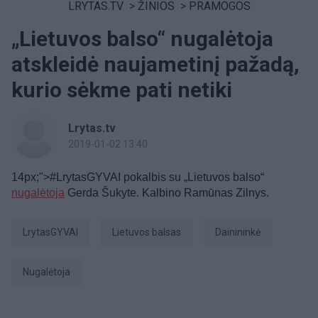
LRYTAS.TV
>
ŽINIOS
>
PRAMOGOS
„Lietuvos balso“ nugalėtoja
atskleidė naujametinį pažadą,
kurio sėkme pati netiki
Lrytas.tv
2019-01-02 13:40
14px;">#LrytasGYVAI pokalbis su „Lietuvos balso“
nugalėtoja
Gerda Šukyte. Kalbino Ramūnas Zilnys.
LrytasGYVAI
Lietuvos balsas
dainininkė
nugalėtoja