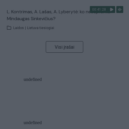
00:41:28
L. Kontrimas, A. Lašas, A. Lyberytė: ko nesupranta
Mindaugas Sinkevičius?
Laidos
|
Lietuva tiesiogiai
Visi įrašai