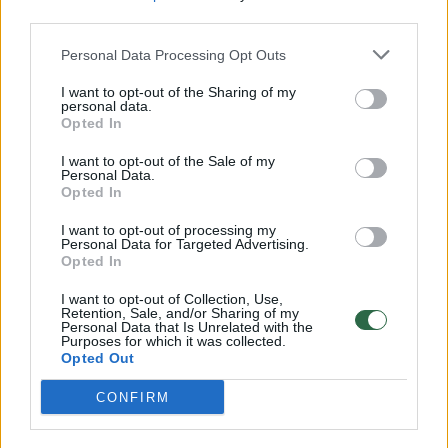
00:00:30
Vaizdai iš tragiškos avarijos Vilniaus r.: dviejų moterų ir
third parties.
vaiko gyvybių išgelbėti nepavyko
Personal Data Processing Opt Outs
Žinios
|
Lietuvos diena
I want to opt-out of the Sharing of my
personal data.
Opted In
00:00:57
Savaitės vidurys nusimato karštas: temperatūra kils iki
I want to opt-out of the Sale of my
32 laipsnių šilumos
Personal Data.
Opted In
Žinios
|
Orai
I want to opt-out of processing my
Personal Data for Targeted Advertising.
Opted In
00:00:59
Nufilmavo, kaip patvino Vilniaus Vakarinis aplinkkelis:
vaizdas pribloškia
I want to opt-out of Collection, Use,
Retention, Sale, and/or Sharing of my
Žinios
|
Lietuvos diena
Personal Data that Is Unrelated with the
Purposes for which it was collected.
Opted Out
Visi įrašai
CONFIRM