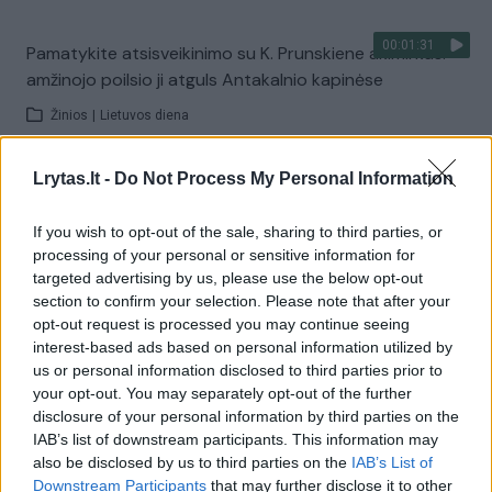
00:01:31
Pamatykite atsisveikinimo su K. Prunskiene akimirkas:
amžinojo poilsio ji atguls Antakalnio kapinėse
Žinios
|
Lietuvos diena
Lrytas.lt -
Do Not Process My Personal Information
Visi įrašai
If you wish to opt-out of the sale, sharing to third parties, or
processing of your personal or sensitive information for
targeted advertising by us, please use the below opt-out
Žiūrimiausi įrašai
section to confirm your selection. Please note that after your
opt-out request is processed you may continue seeing
interest-based ads based on personal information utilized by
00:00:49
Pateikė daugiau detalių apie iš tėvų paimtus šešis
us or personal information disclosed to third parties prior to
your opt-out. You may separately opt-out of the further
vaikus: jiems kilusi grėsmė
disclosure of your personal information by third parties on the
Žinios
|
Lietuvos diena
IAB’s list of downstream participants. This information may
also be disclosed by us to third parties on the
IAB’s List of
Downstream Participants
that may further disclose it to other