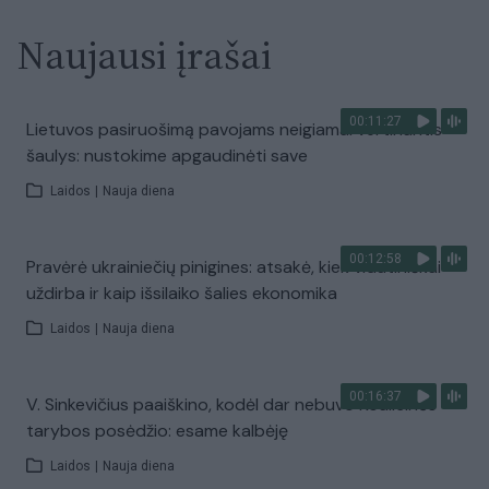
Naujausi įrašai
00:11:27
Lietuvos pasiruošimą pavojams neigiamai vertinantis
šaulys: nustokime apgaudinėti save
Laidos
|
Nauja diena
00:12:58
Pravėrė ukrainiečių pinigines: atsakė, kiek vidutiniškai
uždirba ir kaip išsilaiko šalies ekonomika
Laidos
|
Nauja diena
00:16:37
V. Sinkevičius paaiškino, kodėl dar nebuvo Koalicinės
tarybos posėdžio: esame kalbėję
Laidos
|
Nauja diena