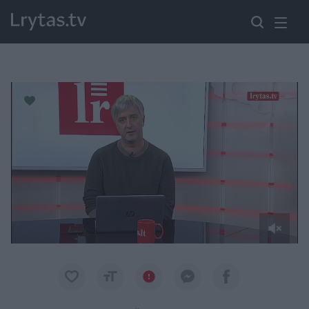
Paremkite Ukrainą