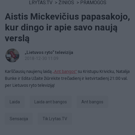
LRYTAS.TV
>
ŽINIOS
>
PRAMOGOS
Aistis Mickevičius papasakojo,
kur dingo ir apie savo naują
verslą
„Lietuvos ryto“ televizija
2018-12-30 11:09
Karščiausių naujienų laidą
„Ant bangos“
su Kristupu Krivicku, Natalija
Bunke ir Edita Užaite žiūrėkite trečiadienį ir ketvirtadienį 21:00 val.
per Lietuvos ryto televiziją!
laida
Laida ant bangos
ant bangos
sensacija
tik Lrytas.TV