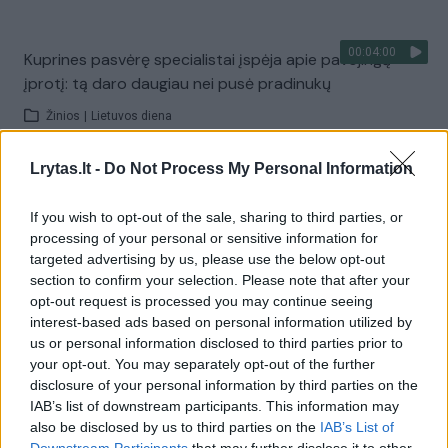
00:04:00
Kuprines pasvėrę specialistai įspėja apie pavojingą
įprotį: tą daro daugiau nei pusė pradinukų
Žinios
|
Lietuvos diena
Lrytas.lt -
Do Not Process My Personal Information
Visi įrašai
If you wish to opt-out of the sale, sharing to third parties, or
processing of your personal or sensitive information for
targeted advertising by us, please use the below opt-out
Žiūrimiausi įrašai
section to confirm your selection. Please note that after your
opt-out request is processed you may continue seeing
interest-based ads based on personal information utilized by
us or personal information disclosed to third parties prior to
00:00:30
Vaizdai iš tragiškos avarijos Vilniaus r.: dviejų moterų ir
your opt-out. You may separately opt-out of the further
vaiko gyvybių išgelbėti nepavyko
disclosure of your personal information by third parties on the
IAB’s list of downstream participants. This information may
Žinios
|
Lietuvos diena
also be disclosed by us to third parties on the
IAB’s List of
Downstream Participants
that may further disclose it to other