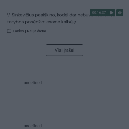
00:16:37
V. Sinkevičius paaiškino, kodėl dar nebuvo Koalicinės
tarybos posėdžio: esame kalbėję
Laidos
|
Nauja diena
Visi įrašai