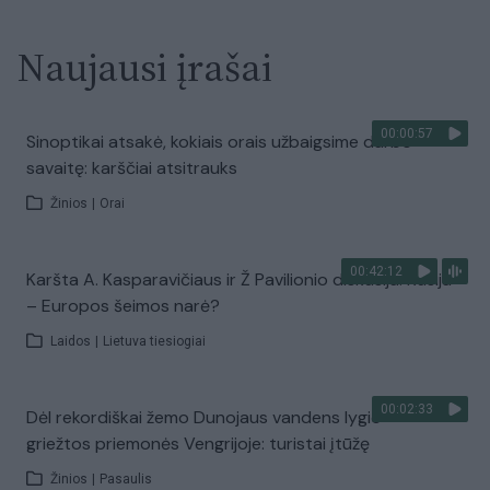
Naujausi įrašai
00:00:57
Sinoptikai atsakė, kokiais orais užbaigsime darbo
savaitę: karščiai atsitrauks
Žinios
|
Orai
00:42:12
Karšta A. Kasparavičiaus ir Ž Pavilionio diskusija: Rusija
– Europos šeimos narė?
Laidos
|
Lietuva tiesiogiai
00:02:33
Dėl rekordiškai žemo Dunojaus vandens lygio –
griežtos priemonės Vengrijoje: turistai įtūžę
Žinios
|
Pasaulis