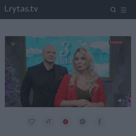
Paremkite Ukrainą