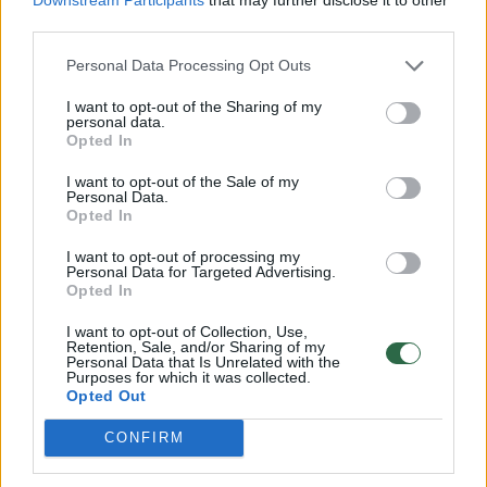
third parties.
00:00:57
Savaitės vidurys nusimato karštas: temperatūra kils iki
32 laipsnių šilumos
Personal Data Processing Opt Outs
Žinios
|
Orai
I want to opt-out of the Sharing of my
personal data.
Opted In
00:00:59
Nufilmavo, kaip patvino Vilniaus Vakarinis aplinkkelis:
I want to opt-out of the Sale of my
vaizdas pribloškia
Personal Data.
Opted In
Žinios
|
Lietuvos diena
I want to opt-out of processing my
Personal Data for Targeted Advertising.
Opted In
00:00:55
Avarija Vilniuje: į stotelę įsirėžęs automobilis sužalojo
dvi moteris
I want to opt-out of Collection, Use,
Retention, Sale, and/or Sharing of my
Personal Data that Is Unrelated with the
Žinios
|
Lietuvos diena
Purposes for which it was collected.
Opted Out
Visi įrašai
CONFIRM