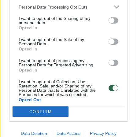
Žinios
|
Orai
Personal Data Processing Opt Outs
I want to opt-out of the Sharing of my
00:00:59
personal data.
Nufilmavo, kaip patvino Vilniaus Vakarinis aplinkkelis:
Opted In
vaizdas pribloškia
I want to opt-out of the Sale of my
Žinios
|
Lietuvos diena
Personal Data.
Opted In
I want to opt-out of processing my
00:00:55
Avarija Vilniuje: į stotelę įsirėžęs automobilis sužalojo
Personal Data for Targeted Advertising.
dvi moteris
Opted In
Žinios
|
Lietuvos diena
I want to opt-out of Collection, Use,
Retention, Sale, and/or Sharing of my
Personal Data that Is Unrelated with the
Purposes for which it was collected.
Visi įrašai
Opted Out
CONFIRM
Klausyk Lrytas.TV
Data Deletion
Data Access
Privacy Policy