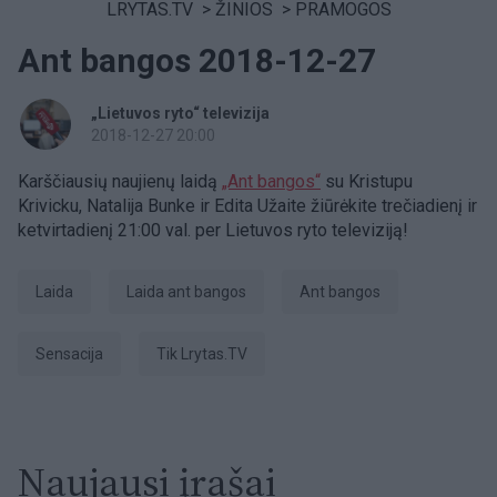
LRYTAS.TV
>
ŽINIOS
>
PRAMOGOS
Ant bangos 2018-12-27
„Lietuvos ryto“ televizija
2018-12-27 20:00
Karščiausių naujienų laidą
„Ant bangos“
su Kristupu
Krivicku, Natalija Bunke ir Edita Užaite žiūrėkite trečiadienį ir
ketvirtadienį 21:00 val. per Lietuvos ryto televiziją!
laida
Laida ant bangos
ant bangos
sensacija
tik Lrytas.TV
Naujausi įrašai