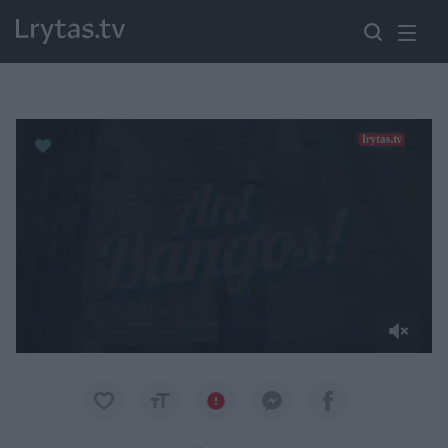
Paremkite Ukrainą