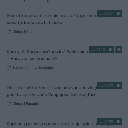
00:00:57
Sinoptikai atsakė, kokiais orais užbaigsime darbo
savaitę: karščiai atsitrauks
Žinios
|
Orai
00:42:12
Karšta A. Kasparavičiaus ir Ž Pavilionio diskusija: Rusija
– Europos šeimos narė?
Laidos
|
Lietuva tiesiogiai
00:02:33
Dėl rekordiškai žemo Dunojaus vandens lygio –
griežtos priemonės Vengrijoje: turistai įtūžę
Žinios
|
Pasaulis
00:04:00
Kuprines pasvėrę specialistai įspėja apie pavojingą