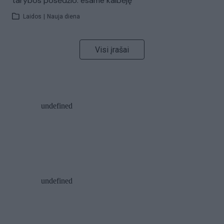
tarybos posėdžio: esame kalbėję
Laidos
|
Nauja diena
Visi įrašai