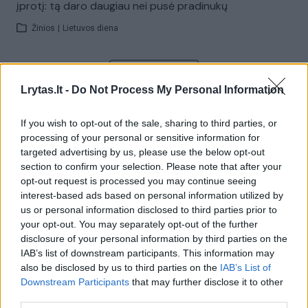
įprotį: tą daro daugiau nei pusė pradinukų
Žinios
|
Lietuvos diena
Visi įrašai
Lrytas.lt -
Do Not Process My Personal Information
If you wish to opt-out of the sale, sharing to third parties, or
Žiūrimiausi įrašai
processing of your personal or sensitive information for
targeted advertising by us, please use the below opt-out
section to confirm your selection. Please note that after your
opt-out request is processed you may continue seeing
00:00:30
Vaizdai iš tragiškos avarijos Vilniaus r.: dviejų moterų ir
interest-based ads based on personal information utilized by
vaiko gyvybių išgelbėti nepavyko
us or personal information disclosed to third parties prior to
your opt-out. You may separately opt-out of the further
Žinios
|
Lietuvos diena
disclosure of your personal information by third parties on the
IAB’s list of downstream participants. This information may
also be disclosed by us to third parties on the
IAB’s List of
00:00:57
Savaitės vidurys nusimato karštas: temperatūra kils iki
Downstream Participants
that may further disclose it to other
32 laipsnių šilumos
third parties.