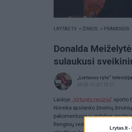
Volume
0%
LRYTAS.TV
>
ŽINIOS
>
PRAMOGOS
Donalda Meiželytė
sulaukusi sveikin
„Lietuvos ryto“ televizij
2018-11-07 10:11
Laidoje
„Virtuvės revizija"
sporto 
Noreika apsilanko žinomų žmonių n
pakomentuoja jų mitybos įpročius 
Renginių vedėja, dainininkė ir poli
Lrytas.lt -