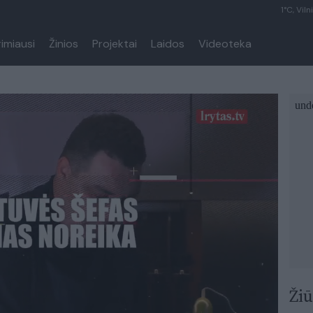
1°C, Viln
rimiausi
Žinios
Projektai
Laidos
Videoteka
Žiū