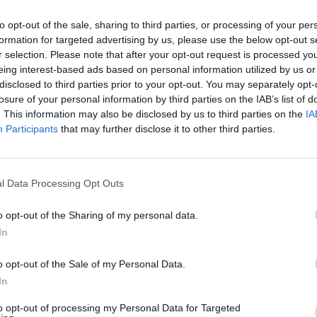
moteris švyti - pakeitusi mitybą lengvai atsikratė
aut
to opt-out of the sale, sharing to third parties, or processing of your per
formation for targeted advertising by us, please use the below opt-out s
r selection. Please note that after your opt-out request is processed y
tato
Paulius Ratkevičius
salotos
silkė
eing interest-based ads based on personal information utilized by us or
disclosed to third parties prior to your opt-out. You may separately opt-
losure of your personal information by third parties on the IAB’s list of
. This information may also be disclosed by us to third parties on the
IA
Participants
that may further disclose it to other third parties.
Visi įrašai
l Data Processing Opt Outs
o opt-out of the Sharing of my personal data.
1:05
00:00:44
Plinta audros vaizdai iš visos Lietuvos:
In
iai liko
netoli Druskininkų vėjas vertė ištisus
o opt-out of the Sale of my Personal Data.
medžius
In
Žinios
|
Orai
to opt-out of processing my Personal Data for Targeted