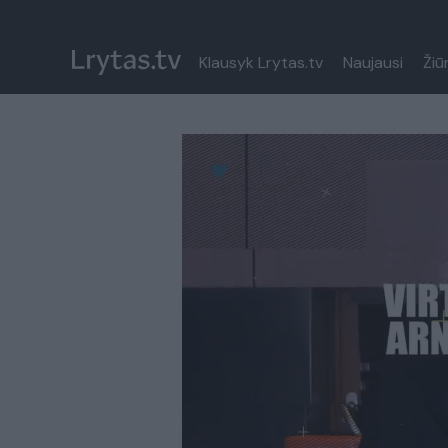
Klausyk Lrytas.tv
Naujausi
Žiū
Paremkite Ukrainą