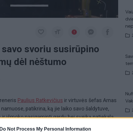
Vaiz
dvi
ne
 savo svoriu susirūpino
Sav
imų dėl nėštumo
tem
a
Nuf
treneris
Paulius Ratkevičius
ir virtuvės šefas Arnas
Vak
amuose, patikrina, ką jie laiko savo šaldytuve,
ir išmoko pasigaminti gardų bei sveiką patiekalą.
tikė
Donalda Meiželytė
prieš porą metų tikina,
Do Not Process My Personal Information
Avar