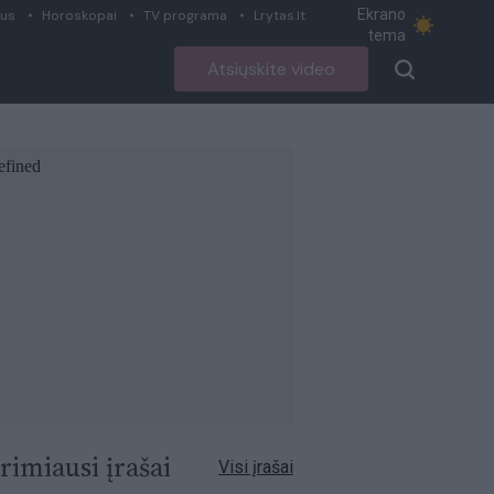
Ekrano
ius
Horoskopai
TV programa
Lrytas.lt
tema
Atsiųskite video
rimiausi įrašai
Visi įrašai