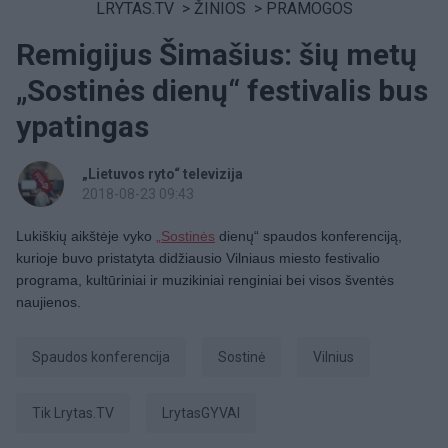
LRYTAS.TV
>
ŽINIOS
>
PRAMOGOS
Remigijus Šimašius: šių metų
„Sostinės dienų“ festivalis bus
ypatingas
„Lietuvos ryto“ televizija
2018-08-23 09:43
Lukiškių aikštėje vyko
„Sostinės
dienų“ spaudos konferenciją,
kurioje buvo pristatyta didžiausio Vilniaus miesto festivalio
programa, kultūriniai ir muzikiniai renginiai bei visos šventės
naujienos.
spaudos konferencija
Sostinė
Vilnius
tik Lrytas.TV
LrytasGYVAI