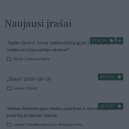
Naujausi įrašai
00:42:29
Tadas Gryn ir Toma Vaškevičiūtė grįžo į praeitį: kodėl jų
meilės istorija padėjo ekrane?
Žinios
|
Lietuvos diena
00:21:19
„Žinios“ 2026-08-08
Laidos
|
Žinios
00:23:57
Vaidas Baumila apie meilės paieškas ir asmeninių
patirčių įkvėptas dainas
Laidos
|
Pokalbiai prie jūros. Atostogų ritmu