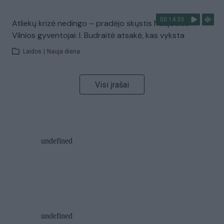
00:14:33
Atliekų krizė nedingo – pradėjo skųstis Naujosios
Vilnios gyventojai: I. Budraitė atsakė, kas vyksta
Laidos
|
Nauja diena
Visi įrašai