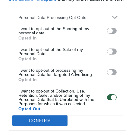
00:00:57
third parties.
Savaitės vidurys nusimato karštas: temperatūra kils iki
32 laipsnių šilumos
Personal Data Processing Opt Outs
Žinios
|
Orai
I want to opt-out of the Sharing of my
personal data.
Opted In
00:15:54
V. Zalužno pasisakymą laiko bandymu įsitvirtinti
I want to opt-out of the Sale of my
Ukrainos politikoje: jis yra neteisus
Personal Data.
Opted In
Laidos
|
Nauja diena
I want to opt-out of processing my
Personal Data for Targeted Advertising.
Opted In
00:00:59
Nufilmavo, kaip patvino Vilniaus Vakarinis aplinkkelis:
vaizdas pribloškia
I want to opt-out of Collection, Use,
Retention, Sale, and/or Sharing of my
Personal Data that Is Unrelated with the
Žinios
|
Lietuvos diena
Purposes for which it was collected.
Opted Out
Visi įrašai
CONFIRM