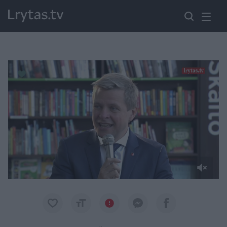
Paremkite Ukrainą