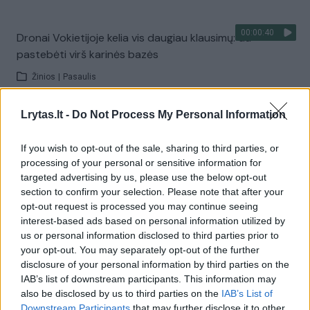
00:00:40
Dronai Vokietijoje kelia vis daugiau klausimų: du
pastebėti virš karinės bazės
Žinios
|
Pasaulis
Lrytas.lt -
Do Not Process My Personal Information
Visi įrašai
If you wish to opt-out of the sale, sharing to third parties, or
processing of your personal or sensitive information for
targeted advertising by us, please use the below opt-out
Žiūrimiausi įrašai
section to confirm your selection. Please note that after your
opt-out request is processed you may continue seeing
interest-based ads based on personal information utilized by
00:00:30
us or personal information disclosed to third parties prior to
Vaizdai iš tragiškos avarijos Vilniaus r.: dviejų moterų ir
your opt-out. You may separately opt-out of the further
vaiko gyvybių išgelbėti nepavyko
disclosure of your personal information by third parties on the
Žinios
|
Lietuvos diena
IAB’s list of downstream participants. This information may
also be disclosed by us to third parties on the
IAB’s List of
Downstream Participants
that may further disclose it to other