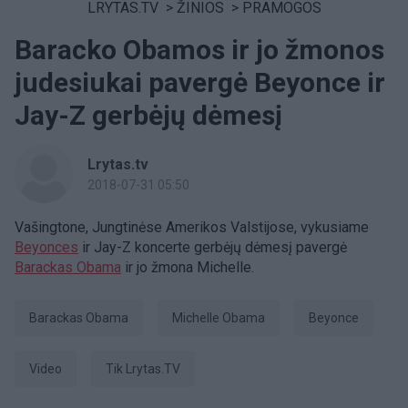
LRYTAS.TV
>
ŽINIOS
>
PRAMOGOS
Baracko Obamos ir jo žmonos
judesiukai pavergė Beyonce ir
Jay-Z gerbėjų dėmesį
Lrytas.tv
2018-07-31 05:50
Vašingtone, Jungtinėse Amerikos Valstijose, vykusiame
Beyonces
ir Jay-Z koncerte gerbėjų dėmesį pavergė
Barackas Obama
ir jo žmona Michelle.
Barackas Obama
Michelle Obama
Beyonce
Video
tik Lrytas.TV