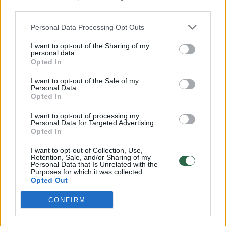
00:00:57
Savaitės vidurys nusimato karštas: temperatūra kils iki
third parties.
32 laipsnių šilumos
Personal Data Processing Opt Outs
Žinios
|
Orai
I want to opt-out of the Sharing of my
personal data.
Opted In
00:15:54
V. Zalužno pasisakymą laiko bandymu įsitvirtinti
I want to opt-out of the Sale of my
Ukrainos politikoje: jis yra neteisus
Personal Data.
Opted In
Laidos
|
Nauja diena
I want to opt-out of processing my
Personal Data for Targeted Advertising.
Opted In
00:00:57
Sinoptikai atsakė, kokiais orais užbaigsime darbo
savaitę: karščiai atsitrauks
I want to opt-out of Collection, Use,
Retention, Sale, and/or Sharing of my
Žinios
|
Orai
Personal Data that Is Unrelated with the
Purposes for which it was collected.
Opted Out
Visi įrašai
CONFIRM