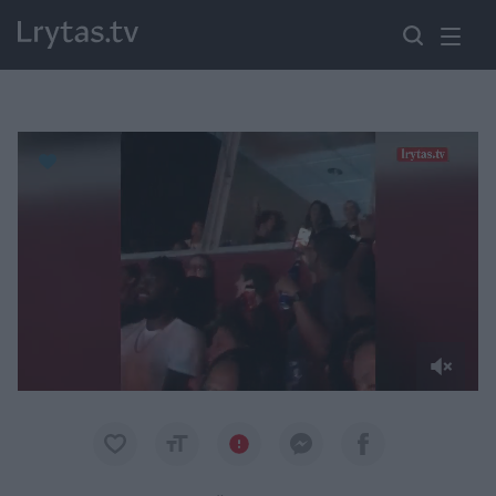
Paremkite Ukrainą