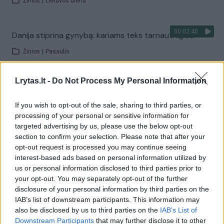
Žinios
|
Lietuvos diena
00:02:40
Danija stiprina gynybą: kariams teks tarnauti ilgiau
Žinios
|
Pasaulis
Lrytas.lt -
Do Not Process My Personal Information
Visi įrašai
If you wish to opt-out of the sale, sharing to third parties, or
processing of your personal or sensitive information for
Žiūrimiausi įrašai
targeted advertising by us, please use the below opt-out
section to confirm your selection. Please note that after your
opt-out request is processed you may continue seeing
interest-based ads based on personal information utilized by
00:00:30
Vaizdai iš tragiškos avarijos Vilniaus r.: dviejų moterų ir
us or personal information disclosed to third parties prior to
your opt-out. You may separately opt-out of the further
vaiko gyvybių išgelbėti nepavyko
disclosure of your personal information by third parties on the
Žinios
|
Lietuvos diena
IAB’s list of downstream participants. This information may
also be disclosed by us to third parties on the
IAB’s List of
Downstream Participants
that may further disclose it to other