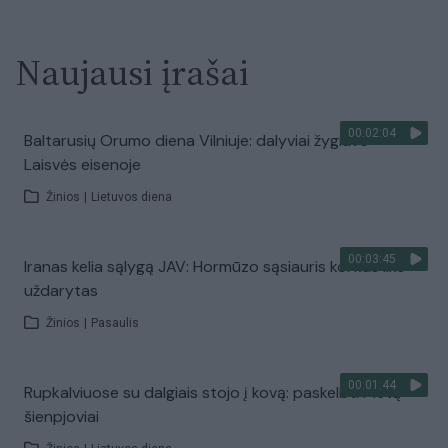
Naujausi įrašai
00:02:04
Baltarusių Orumo diena Vilniuje: dalyviai žygiavo
Laisvės eisenoje
Žinios
|
Lietuvos diena
00:03:45
Iranas kelia sąlygą JAV: Hormūzo sąsiauris kol kas liks
uždarytas
Žinios
|
Pasaulis
00:01:44
Rupkalviuose su dalgiais stojo į kovą: paskelbti Metų
šienpjoviai