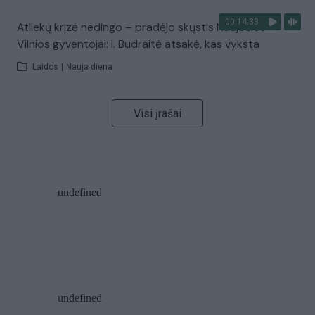
00:14:33
Atliekų krizė nedingo – pradėjo skųstis Naujosios
Vilnios gyventojai: I. Budraitė atsakė, kas vyksta
Laidos
|
Nauja diena
Visi įrašai