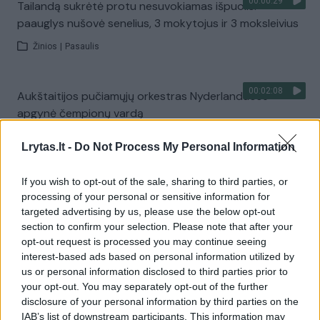
00:00:29
Tailandą sukrėtė protu nesuvokiamas išpuolis:
paauglys nušovė senelius, 3 mokytojus ir 3 moksleivius
Žinios
|
Pasaulis
00:02:08
Aukštaitijos pučiamųjų orkestras Nyderlanduose
apgynė čempionų vardą
Žinios
|
Lietuvos diena
Lrytas.lt -
Do Not Process My Personal Information
If you wish to opt-out of the sale, sharing to third parties, or
Visi įrašai
processing of your personal or sensitive information for
targeted advertising by us, please use the below opt-out
section to confirm your selection. Please note that after your
opt-out request is processed you may continue seeing
Žiūrimiausi įrašai
interest-based ads based on personal information utilized by
us or personal information disclosed to third parties prior to
your opt-out. You may separately opt-out of the further
00:00:30
Vaizdai iš tragiškos avarijos Vilniaus r.: dviejų moterų ir
disclosure of your personal information by third parties on the
IAB’s list of downstream participants. This information may