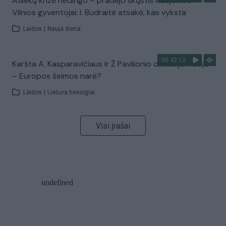
Atliekų krizė nedingo – pradėjo skųstis Naujosios
Vilnios gyventojai: I. Budraitė atsakė, kas vyksta
Laidos
|
Nauja diena
00:42:12
Karšta A. Kasparavičiaus ir Ž Pavilionio diskusija: Rusija
– Europos šeimos narė?
Laidos
|
Lietuva tiesiogiai
Visi įrašai