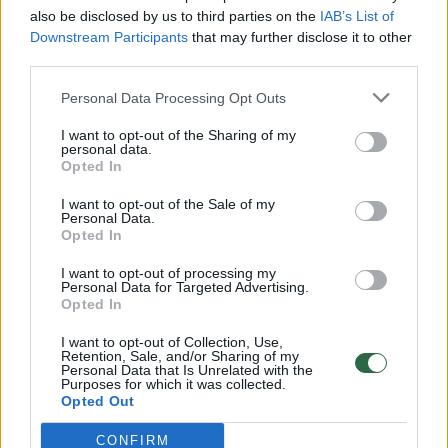
vaiko gyvybių išgelbėti nepavyko
also be disclosed by us to third parties on the
IAB’s List of
Žinios
|
Lietuvos diena
Downstream Participants
that may further disclose it to other
third parties.
00:00:57
Personal Data Processing Opt Outs
Savaitės vidurys nusimato karštas: temperatūra kils iki
32 laipsnių šilumos
I want to opt-out of the Sharing of my
personal data.
Žinios
|
Orai
Opted In
I want to opt-out of the Sale of my
Personal Data.
00:00:59
Nufilmavo, kaip patvino Vilniaus Vakarinis aplinkkelis:
Opted In
vaizdas pribloškia
I want to opt-out of processing my
Žinios
|
Lietuvos diena
Personal Data for Targeted Advertising.
Opted In
I want to opt-out of Collection, Use,
00:15:54
V. Zalužno pasisakymą laiko bandymu įsitvirtinti
Retention, Sale, and/or Sharing of my
Personal Data that Is Unrelated with the
Ukrainos politikoje: jis yra neteisus
Purposes for which it was collected.
Opted Out
Laidos
|
Nauja diena
CONFIRM