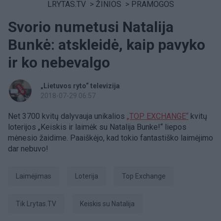
LRYTAS.TV
>
ŽINIOS
>
PRAMOGOS
Svorio numetusi Natalija
Bunkė: atskleidė, kaip pavyko
ir ko nebevalgo
„Lietuvos ryto“ televizija
2018-07-29 06:57
Net 3700 kvitų dalyvauja unikalios
„TOP EXCHANGE“
kvitų
loterijos „Keiskis ir laimėk su Natalija Bunke!“ liepos
mėnesio žaidime. Paaiškėjo, kad tokio fantastiško laimėjimo
dar nebuvo!
laimėjimas
Loterija
Top Exchange
tik Lrytas.TV
Keiskis su Natalija