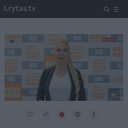
Paremkite Ukrainą