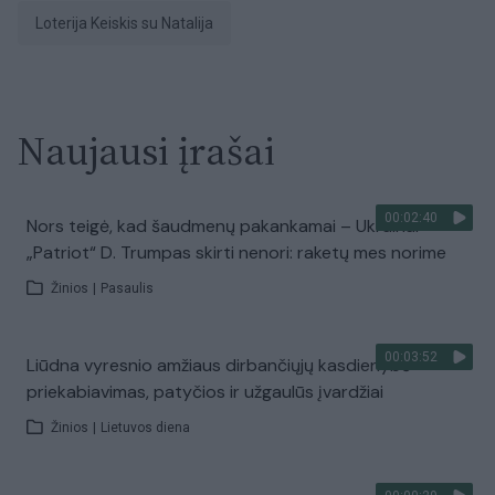
Loterija Keiskis su Natalija
Naujausi įrašai
00:02:40
Nors teigė, kad šaudmenų pakankamai – Ukrainai
„Patriot“ D. Trumpas skirti nenori: raketų mes norime
Žinios
|
Pasaulis
00:03:52
Liūdna vyresnio amžiaus dirbančiųjų kasdienybė –
priekabiavimas, patyčios ir užgaulūs įvardžiai
Žinios
|
Lietuvos diena