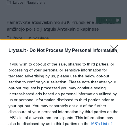
Laidos
|
Nauja diena
00:01:31
Pamatykite atsisveikinimo su K. Prunskiene akimirkas:
amžinojo poilsio ji atguls Antakalnio kapinėse
Žinios
|
Lietuvos diena
Lrytas.lt -
Do Not Process My Personal Information
Visi įrašai
If you wish to opt-out of the sale, sharing to third parties, or
processing of your personal or sensitive information for
targeted advertising by us, please use the below opt-out
Žiūrimiausi įrašai
section to confirm your selection. Please note that after your
opt-out request is processed you may continue seeing
interest-based ads based on personal information utilized by
us or personal information disclosed to third parties prior to
00:00:49
Pateikė daugiau detalių apie iš tėvų paimtus šešis
your opt-out. You may separately opt-out of the further
vaikus: jiems kilusi grėsmė
disclosure of your personal information by third parties on the
IAB’s list of downstream participants. This information may
Žinios
|
Lietuvos diena
also be disclosed by us to third parties on the
IAB’s List of