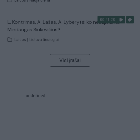
Laidos
|
Nauja diena
00:41:28
L. Kontrimas, A. Lašas, A. Lyberytė: ko nesupranta
Mindaugas Sinkevičius?
Laidos
|
Lietuva tiesiogiai
Visi įrašai