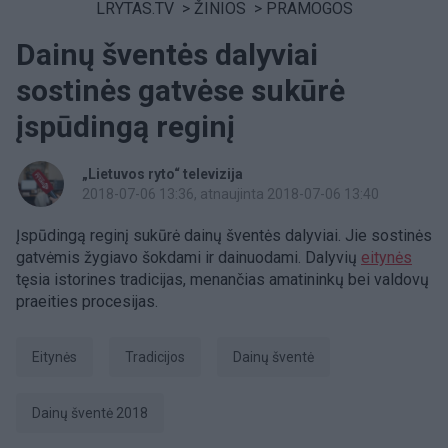
LRYTAS.TV
>
ŽINIOS
>
PRAMOGOS
Dainų šventės dalyviai
sostinės gatvėse sukūrė
įspūdingą reginį
„Lietuvos ryto“ televizija
2018-07-06 13:36
, atnaujinta 2018-07-06 13:40
Įspūdingą reginį sukūrė dainų šventės dalyviai. Jie sostinės
gatvėmis žygiavo šokdami ir dainuodami. Dalyvių
eitynės
tęsia istorines tradicijas, menančias amatininkų bei valdovų
praeities procesijas.
eitynės
tradicijos
Dainų šventė
Dainų šventė 2018