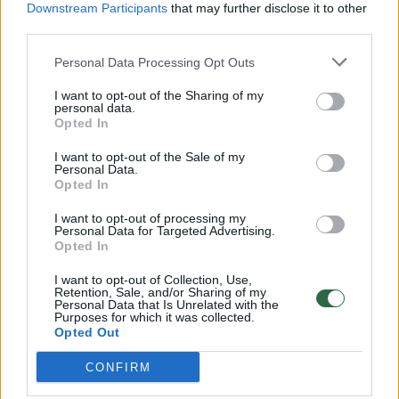
Downstream Participants
that may further disclose it to other
third parties.
00:00:30
Vaizdai iš tragiškos avarijos Vilniaus r.: dviejų moterų ir
vaiko gyvybių išgelbėti nepavyko
Personal Data Processing Opt Outs
Žinios
|
Lietuvos diena
I want to opt-out of the Sharing of my
personal data.
Opted In
00:00:59
Nufilmavo, kaip patvino Vilniaus Vakarinis aplinkkelis:
I want to opt-out of the Sale of my
Personal Data.
vaizdas pribloškia
Opted In
Žinios
|
Lietuvos diena
I want to opt-out of processing my
Personal Data for Targeted Advertising.
Opted In
00:02:01
„Pagarba pirmajai premjerei“: pasidalijo jautriais
I want to opt-out of Collection, Use,
prisiminimais apie Kazimierą Prunskienę
Retention, Sale, and/or Sharing of my
Personal Data that Is Unrelated with the
Žinios
Purposes for which it was collected.
|
Lietuvos diena
Opted Out
CONFIRM
Visi įrašai