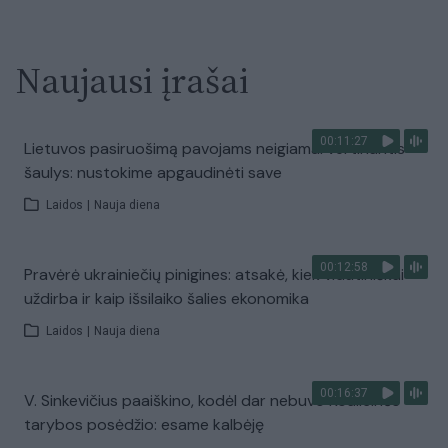
Naujausi įrašai
00:11:27
Lietuvos pasiruošimą pavojams neigiamai vertinantis
šaulys: nustokime apgaudinėti save
Laidos
|
Nauja diena
00:12:58
Pravėrė ukrainiečių pinigines: atsakė, kiek vidutiniškai
uždirba ir kaip išsilaiko šalies ekonomika
Laidos
|
Nauja diena
00:16:37
V. Sinkevičius paaiškino, kodėl dar nebuvo Koalicinės
tarybos posėdžio: esame kalbėję