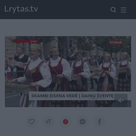
Paremkite Ukrainą