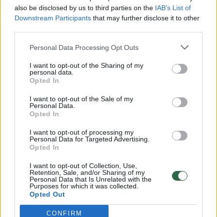
vaikus: jiems kilusi grėsmė
also be disclosed by us to third parties on the
IAB’s List of
Žinios
|
Lietuvos diena
Downstream Participants
that may further disclose it to other
third parties.
00:00:30
Personal Data Processing Opt Outs
Vaizdai iš tragiškos avarijos Vilniaus r.: dviejų moterų ir
vaiko gyvybių išgelbėti nepavyko
I want to opt-out of the Sharing of my
personal data.
Žinios
|
Lietuvos diena
Opted In
I want to opt-out of the Sale of my
Personal Data.
00:00:57
Savaitės vidurys nusimato karštas: temperatūra kils iki
Opted In
32 laipsnių šilumos
I want to opt-out of processing my
Žinios
|
Orai
Personal Data for Targeted Advertising.
Opted In
I want to opt-out of Collection, Use,
00:00:59
Nufilmavo, kaip patvino Vilniaus Vakarinis aplinkkelis:
Retention, Sale, and/or Sharing of my
Personal Data that Is Unrelated with the
vaizdas pribloškia
Purposes for which it was collected.
Opted Out
Žinios
|
Lietuvos diena
CONFIRM