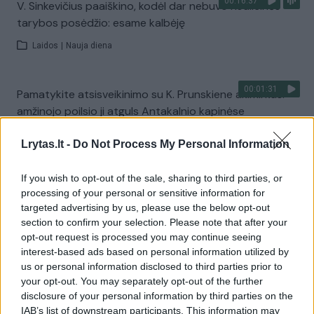
00:16:37
V. Sinkevičius paaiškino, kodėl dar nebuvo Koalicinės
tarybos posėdžio: esame kalbėję
Laidos
|
Nauja diena
00:01:31
Pamatykite atsisveikinimo su K. Prunskiene akimirkas:
amžinojo poilsio ji atguls Antakalnio kapinėse
Žinios
|
Lietuvos diena
Lrytas.lt -
Do Not Process My Personal Information
If you wish to opt-out of the sale, sharing to third parties, or
Visi įrašai
processing of your personal or sensitive information for
targeted advertising by us, please use the below opt-out
section to confirm your selection. Please note that after your
opt-out request is processed you may continue seeing
Žiūrimiausi įrašai
interest-based ads based on personal information utilized by
us or personal information disclosed to third parties prior to
your opt-out. You may separately opt-out of the further
00:00:49
Pateikė daugiau detalių apie iš tėvų paimtus šešis
disclosure of your personal information by third parties on the
IAB’s list of downstream participants. This information may