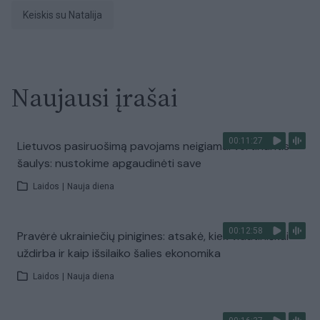
Keiskis su Natalija
Naujausi įrašai
00:11:27
Lietuvos pasiruošimą pavojams neigiamai vertinantis
šaulys: nustokime apgaudinėti save
Laidos
|
Nauja diena
00:12:58
Pravėrė ukrainiečių pinigines: atsakė, kiek vidutiniškai
uždirba ir kaip išsilaiko šalies ekonomika
Laidos
|
Nauja diena