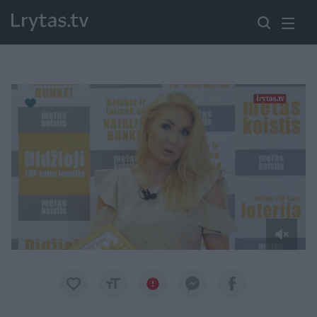
Paremkite Ukrainą