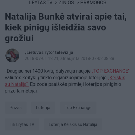
LRYTAS.TV
>
ŽINIOS
>
PRAMOGOS
Natalija Bunkė atvirai apie tai,
kiek pinigų išleidžia savo
grožiui
„Lietuvos ryto“ televizija
2018-07-01 18:21
, atnaujinta 2018-07-02 08:38
-Daugiau nei 1400 kvitų dalyvauja naujoje
„TOP EXCHANGE“
valiutos keityklų tinklo organizuojamoje loterijoje
„Keiskis
su Natalija“.
Epizode paaiškės pirmieji loterijos piniginio
prizo laimėtojai.
prizas
Loterija
Top Exchange
tik Lrytas.TV
Loterija Keiskis su Natalija