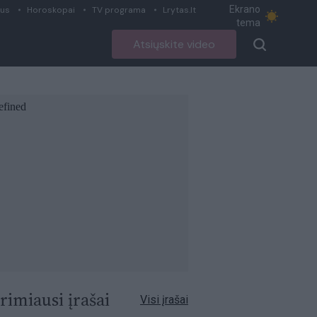
Ekrano
ius
Horoskopai
TV programa
Lrytas.lt
tema
Atsiųskite video
rimiausi įrašai
Visi įrašai