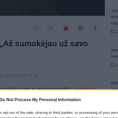
Vaiz
dvi
ne
 „Aš sumokėjau už savo
Sav
tem
inta 2018-04-03 11:34
Nuf
 portalu lrytas.tv pristato projektą
„Intelektinė
Vak
“, kuriame dalyvauja ir daugybė Lietuvos žymių
Do Not Process My Personal Information
apasakojo, kas jiems yra kūryba ir, kodėl
to opt-out of the sale, sharing to third parties, or processing of your per
Avar
formation for targeted advertising by us, please use the below opt-out s