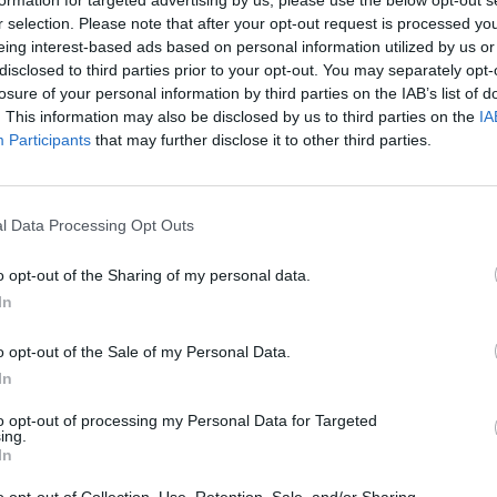
aut
r selection. Please note that after your opt-out request is processed y
rajevas
Vytauto Kernagio fondas
eing interest-based ads based on personal information utilized by us or
disclosed to third parties prior to your opt-out. You may separately opt-
losure of your personal information by third parties on the IAB’s list of
. This information may also be disclosed by us to third parties on the
IA
Participants
that may further disclose it to other third parties.
Visi įrašai
l Data Processing Opt Outs
1:05
00:00:44
Plinta audros vaizdai iš visos Lietuvos:
iai liko
netoli Druskininkų vėjas vertė ištisus
o opt-out of the Sharing of my personal data.
medžius
In
Žinios
|
Orai
o opt-out of the Sale of my Personal Data.
In
0:44
00:00:57
auktas
Sinoptikai atsakė, kokiais orais užbaigsime
to opt-out of processing my Personal Data for Targeted
darbo savaitę: karščiai atsitrauks
ing.
In
Žinios
|
Orai
o opt-out of Collection, Use, Retention, Sale, and/or Sharing