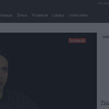
1°C, Viln
rimiausi
Žinios
Projektai
Laidos
Videoteka
Žiū