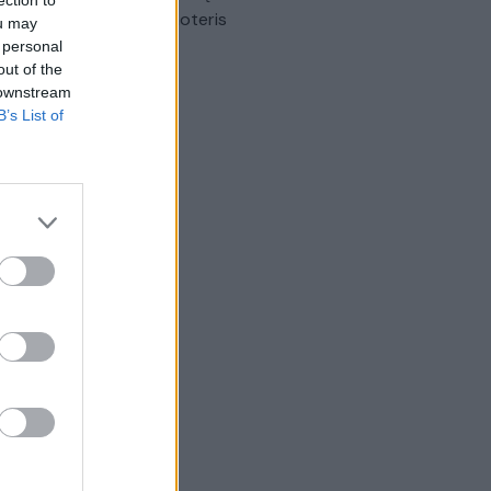
omobilis sužalojo dvi moteris
ou may
 personal
Žinios
|
Lietuvos diena
out of the
 downstream
B’s List of