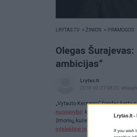
Volume
0%
LRYTAS.TV
>
ŽINIOS
>
PRAMOGOS
Olegas Šurajevas:
ambicijas“
Lrytas.lt
2018-03-27 08:20
, atnauj
„Vytauto Kernagio“ fondas kartu su
nuosavybė:
kodėl ji (ne)kainuoja?
Lrytas.lt -
žmonių, kurie vaizdo siužetuose p
intelektinė nuosavybė
yra svarbu.
If you wish 
sensitive in