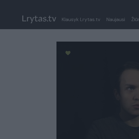
Klausyk Lrytas.tv
Naujausi
Žiū
Paremkite Ukrainą