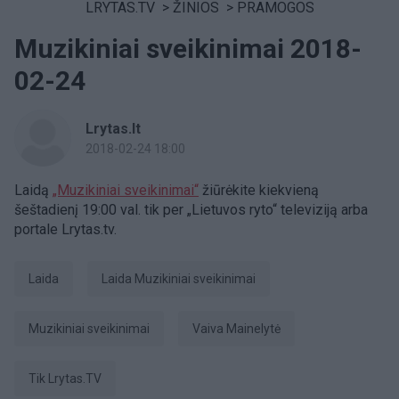
LRYTAS.TV
>
ŽINIOS
>
PRAMOGOS
Muzikiniai sveikinimai 2018-
02-24
Lrytas.lt
2018-02-24 18:00
Laidą
„Muzikiniai sveikinimai“
žiūrėkite kiekvieną
šeštadienį 19:00 val. tik per „Lietuvos ryto“ televiziją arba
portale Lrytas.tv.
laida
Laida Muzikiniai sveikinimai
Muzikiniai sveikinimai
Vaiva Mainelytė
tik Lrytas.TV