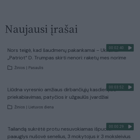
Naujausi įrašai
00:02:40
Nors teigė, kad šaudmenų pakankamai – Ukrainai
„Patriot“ D. Trumpas skirti nenori: raketų mes norime
Žinios
|
Pasaulis
00:03:52
Liūdna vyresnio amžiaus dirbančiųjų kasdienybė –
priekabiavimas, patyčios ir užgaulūs įvardžiai
Žinios
|
Lietuvos diena
00:00:29
Tailandą sukrėtė protu nesuvokiamas išpuolis:
paauglys nušovė senelius, 3 mokytojus ir 3 moksleivius