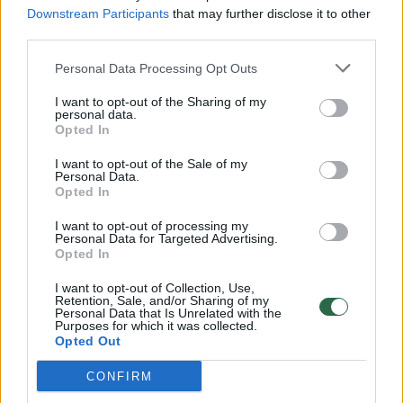
Downstream Participants
that may further disclose it to other
third parties.
00:00:57
Savaitės vidurys nusimato karštas: temperatūra kils iki
Personal Data Processing Opt Outs
32 laipsnių šilumos
I want to opt-out of the Sharing of my
Žinios
|
Orai
personal data.
Opted In
00:00:59
Nufilmavo, kaip patvino Vilniaus Vakarinis aplinkkelis:
I want to opt-out of the Sale of my
Personal Data.
vaizdas pribloškia
Opted In
Žinios
|
Lietuvos diena
I want to opt-out of processing my
Personal Data for Targeted Advertising.
Opted In
00:15:54
V. Zalužno pasisakymą laiko bandymu įsitvirtinti
I want to opt-out of Collection, Use,
Ukrainos politikoje: jis yra neteisus
Retention, Sale, and/or Sharing of my
Personal Data that Is Unrelated with the
Purposes for which it was collected.
Laidos
|
Nauja diena
Opted Out
CONFIRM
Visi įrašai