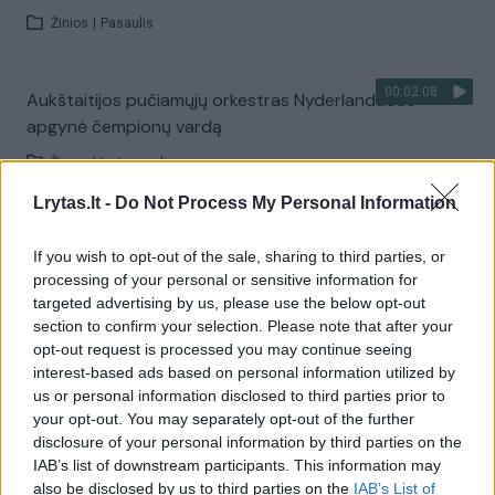
Žinios
|
Pasaulis
00:02:08
Aukštaitijos pučiamųjų orkestras Nyderlanduose
apgynė čempionų vardą
Žinios
|
Lietuvos diena
Lrytas.lt -
Do Not Process My Personal Information
Visi įrašai
If you wish to opt-out of the sale, sharing to third parties, or
processing of your personal or sensitive information for
targeted advertising by us, please use the below opt-out
section to confirm your selection. Please note that after your
Žiūrimiausi įrašai
opt-out request is processed you may continue seeing
interest-based ads based on personal information utilized by
us or personal information disclosed to third parties prior to
00:00:30
Vaizdai iš tragiškos avarijos Vilniaus r.: dviejų moterų ir
your opt-out. You may separately opt-out of the further
disclosure of your personal information by third parties on the
vaiko gyvybių išgelbėti nepavyko
IAB’s list of downstream participants. This information may
Žinios
|
Lietuvos diena
also be disclosed by us to third parties on the
IAB’s List of