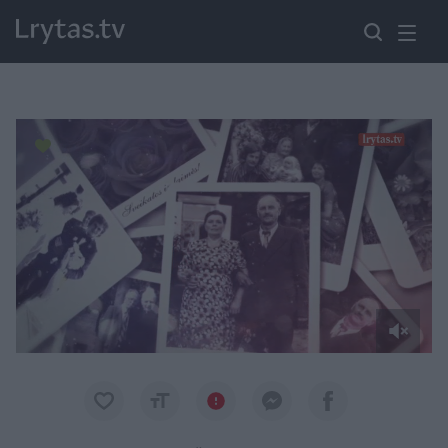
Paremkite Ukrainą