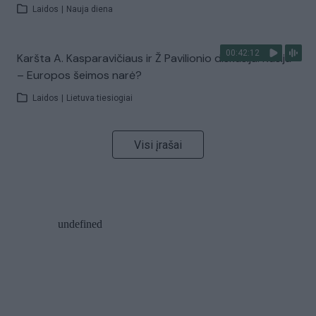
Laidos
|
Nauja diena
00:42:12
Karšta A. Kasparavičiaus ir Ž Pavilionio diskusija: Rusija
– Europos šeimos narė?
Laidos
|
Lietuva tiesiogiai
Visi įrašai