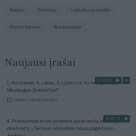
Karjera
Patarimai
laida Nuo ko pradėti
Kristina Ivanova
Nuo ko pradėti
Naujausi įrašai
00:41:28
L. Kontrimas, A. Lašas, A. Lyberytė: ko nesupranta
Mindaugas Sinkevičius?
Laidos
|
Lietuva tiesiogiai
00:05:25
K. Prunskienės brolis prisiminė jaudinančią akimirką
prieš mirtį: „Tai buvo simbolinis mūsų pagerbimo
ženklas“