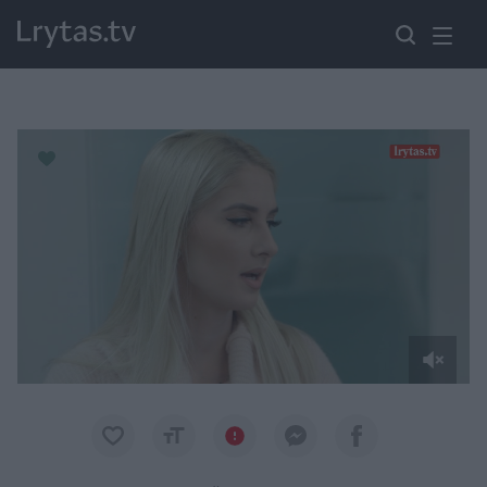
Paremkite Ukrainą