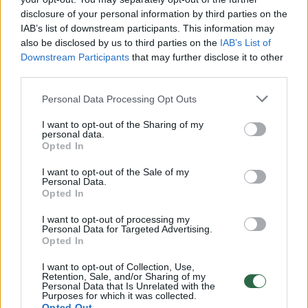
Žiūrimiausi įrašai
disclosure of your personal information by third parties on the
IAB’s list of downstream participants. This information may
also be disclosed by us to third parties on the
IAB’s List of
00:00:49
Pateikė daugiau detalių apie iš tėvų paimtus šešis
Downstream Participants
that may further disclose it to other
vaikus: jiems kilusi grėsmė
third parties.
Žinios
|
Lietuvos diena
Personal Data Processing Opt Outs
I want to opt-out of the Sharing of my
00:00:30
Vaizdai iš tragiškos avarijos Vilniaus r.: dviejų moterų ir
personal data.
Opted In
vaiko gyvybių išgelbėti nepavyko
I want to opt-out of the Sale of my
Žinios
|
Lietuvos diena
Personal Data.
Opted In
00:00:59
Nufilmavo, kaip patvino Vilniaus Vakarinis aplinkkelis:
I want to opt-out of processing my
Personal Data for Targeted Advertising.
vaizdas pribloškia
Opted In
Žinios
|
Lietuvos diena
I want to opt-out of Collection, Use,
Retention, Sale, and/or Sharing of my
Personal Data that Is Unrelated with the
Purposes for which it was collected.
00:02:01
„Pagarba pirmajai premjerei“: pasidalijo jautriais
Opted Out