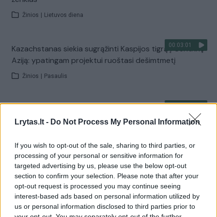
Žinios
|
Lietuvos diena
00:03:01
Kazachstanas siekia sugrąžinti Kaspijos tigrą į Centrinę
Aziją: ypatingam projektui ruoštasi dešimtmetį
Žinios
|
Pasaulis
00:03:41
Mėsainių mėgėjus kviečia nepražiopsoti festivalio
Vilniuje: atskleidė populiariausią paruošimo būdą
Lrytas.lt -
Do Not Process My Personal Information
Žinios
|
Lietuvos diena
If you wish to opt-out of the sale, sharing to third parties, or
processing of your personal or sensitive information for
targeted advertising by us, please use the below opt-out
Visi įrašai
section to confirm your selection. Please note that after your
opt-out request is processed you may continue seeing
interest-based ads based on personal information utilized by
us or personal information disclosed to third parties prior to
your opt-out. You may separately opt-out of the further