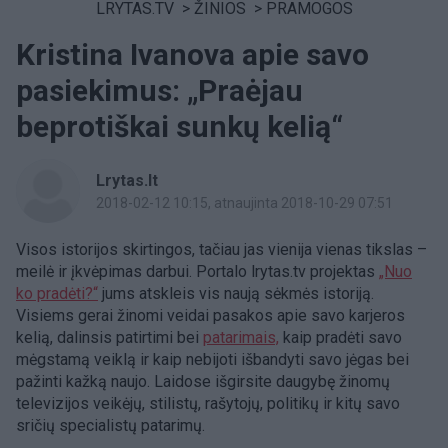
LRYTAS.TV
>
ŽINIOS
>
PRAMOGOS
Kristina Ivanova apie savo
pasiekimus: „Praėjau
beprotiškai sunkų kelią“
Lrytas.lt
2018-02-12 10:15
, atnaujinta 2018-10-29 07:51
Visos istorijos skirtingos, tačiau jas vienija vienas tikslas –
meilė ir įkvėpimas darbui. Portalo lrytas.tv projektas
„Nuo
ko pradėti?“
jums atskleis vis naują sėkmės istoriją.
Visiems gerai žinomi veidai pasakos apie savo karjeros
kelią, dalinsis patirtimi bei
patarimais,
kaip pradėti savo
mėgstamą veiklą ir kaip nebijoti išbandyti savo jėgas bei
pažinti kažką naujo. Laidose išgirsite daugybę žinomų
televizijos veikėjų, stilistų, rašytojų, politikų ir kitų savo
sričių specialistų patarimų.