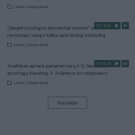
Laidos
|
Nauja diena
00:14:55
„Naujienos blogos absoliučiai visiems“: ekonomistas
nevynioja į vatą ir kalba apie liūdną statistiką
Laidos
|
Nauja diena
00:10:29
Analitikas aptarė parlamentarų ir G. Nausėdos
atostogų klausimą: V. Adamkus to nebijodavo
Laidos
|
Nauja diena
Visi įrašai