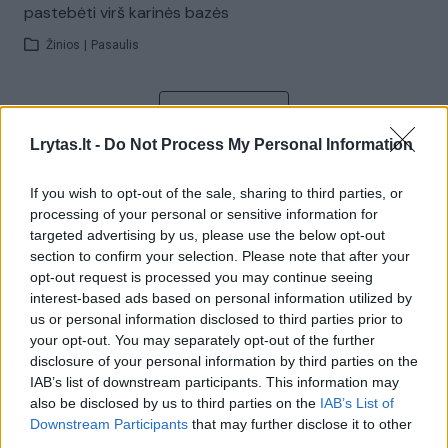
pastebėti virš karinės bazės
Žinios
|
Pasaulis
Visi įrašai
Lrytas.lt -
Do Not Process My Personal Information
If you wish to opt-out of the sale, sharing to third parties, or
Žiūrimiausi įrašai
processing of your personal or sensitive information for
targeted advertising by us, please use the below opt-out
section to confirm your selection. Please note that after your
00:00:30
Vaizdai iš tragiškos avarijos Vilniaus r.: dviejų moterų ir
opt-out request is processed you may continue seeing
interest-based ads based on personal information utilized by
vaiko gyvybių išgelbėti nepavyko
us or personal information disclosed to third parties prior to
Žinios
|
Lietuvos diena
your opt-out. You may separately opt-out of the further
disclosure of your personal information by third parties on the
IAB’s list of downstream participants. This information may
00:00:57
Savaitės vidurys nusimato karštas: temperatūra kils iki
also be disclosed by us to third parties on the
IAB’s List of
Downstream Participants
that may further disclose it to other
32 laipsnių šilumos
third parties.