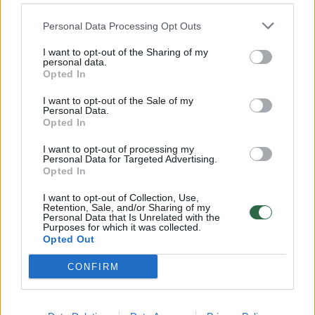
Žinios
|
Orai
Personal Data Processing Opt Outs
I want to opt-out of the Sharing of my
00:15:54
V. Zalužno pasisakymą laiko bandymu įsitvirtinti
personal data.
Ukrainos politikoje: jis yra neteisus
Opted In
Laidos
|
Nauja diena
I want to opt-out of the Sale of my
Personal Data.
Opted In
00:05:25
K. Prunskienės brolis prisiminė jaudinančią akimirką
I want to opt-out of processing my
Personal Data for Targeted Advertising.
prieš mirtį: „Tai buvo simbolinis mūsų pagerbimo
Opted In
ženklas“
I want to opt-out of Collection, Use,
Žinios
|
Lietuvos diena
Retention, Sale, and/or Sharing of my
Personal Data that Is Unrelated with the
Purposes for which it was collected.
Opted Out
Visi įrašai
CONFIRM