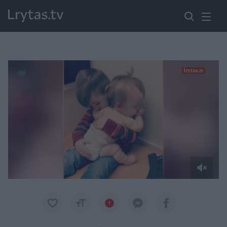
Paremkite Ukrainą