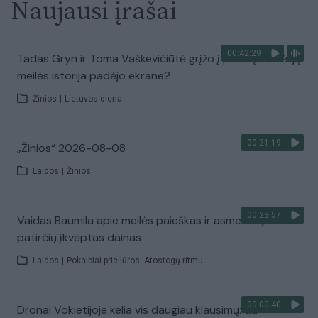
Naujausi įrašai
00:42:29
Tadas Gryn ir Toma Vaškevičiūtė grįžo į praeitį: kodėl jų
meilės istorija padėjo ekrane?
Žinios
|
Lietuvos diena
00:21:19
„Žinios“ 2026-08-08
Laidos
|
Žinios
00:23:57
Vaidas Baumila apie meilės paieškas ir asmeninių
patirčių įkvėptas dainas
Laidos
|
Pokalbiai prie jūros. Atostogų ritmu
00:00:40
Dronai Vokietijoje kelia vis daugiau klausimų: du