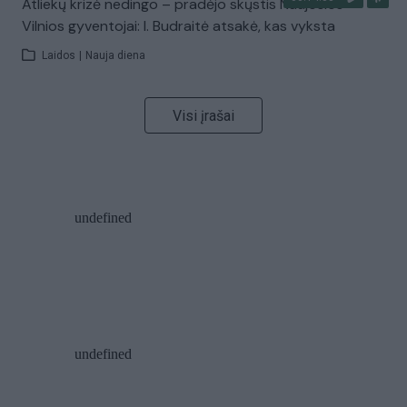
Atliekų krizė nedingo – pradėjo skųstis Naujosios
Vilnios gyventojai: I. Budraitė atsakė, kas vyksta
Laidos
|
Nauja diena
Visi įrašai