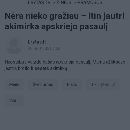
LRYTAS.TV
>
ŽINIOS
>
PRAMOGOS
Nėra nieko gražiau – itin jautri
akimirka apskriejo pasaulį
Lrytas.lt
2018-01-05 07:53
Nuostabus vaizdo įrašas apskriejo pasaulį. Mama užfiksavo
jautrią brolio ir sesers akimirką.
Meilė
švelnumas
brolis
tik Lrytas.TV
Video