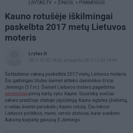
LRYTAS.TV
>
ŽINIOS
>
PRAMOGOS
Kauno rotušėje iškilmingai
paskelbta 2017 metų Lietuvos
moteris
Lrytas.lt
2017-12-02 18:20
, atnaujinta 2017-12-02 18:49
Šeštadienio vakarą paskelbta 2017 metų Lietuvos moteris.
Šis garbingas titulas šiemet atiteko dainininkei Ericai
Jennings (37 m.). Šiemet Lietuvos moters pagerbimo
ceremonija
pirmą kartą vyko Kaune. Susirinkę svečiai
vakaro pradžioje stebėjo įspūdingą Kauno eglutės įžiebimą,
o vėliau šventė persikėlė į Kauno rotušę. Čia rinkosi
Lietuvos politikos, meno, verslo atstovai, kurie sveikino
Auksinę kurpaitę gavusią E.Jennings.