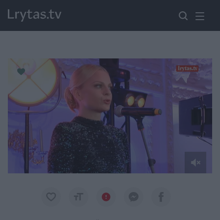
Paremkite Ukrainą