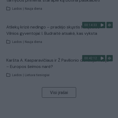
tarnybos primena: štai apie ką būtina pasikalbėti
Laidos
|
Nauja diena
00:14:33
Atliekų krizė nedingo – pradėjo skųstis Naujosios
Vilnios gyventojai: I. Budraitė atsakė, kas vyksta
Laidos
|
Nauja diena
00:42:12
Karšta A. Kasparavičiaus ir Ž Pavilionio diskusija: Rusija
– Europos šeimos narė?
Laidos
|
Lietuva tiesiogiai
Visi įrašai