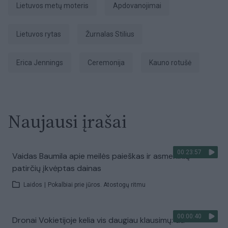
Lietuvos metų moteris
apdovanojimai
Lietuvos rytas
žurnalas Stilius
Erica Jennings
ceremonija
Kauno rotušė
Naujausi įrašai
00:23:57
Vaidas Baumila apie meilės paieškas ir asmeninių
patirčių įkvėptas dainas
Laidos
|
Pokalbiai prie jūros. Atostogų ritmu
00:00:40
Dronai Vokietijoje kelia vis daugiau klausimų: du