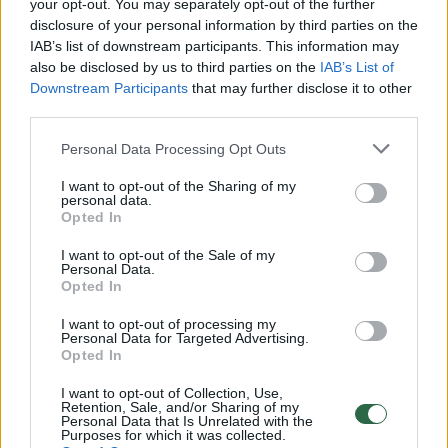
Žiūrimiausi įrašai
your opt-out. You may separately opt-out of the further
disclosure of your personal information by third parties on the
IAB’s list of downstream participants. This information may
also be disclosed by us to third parties on the
IAB’s List of
00:00:30
Vaizdai iš tragiškos avarijos Vilniaus r.: dviejų moterų ir
Downstream Participants
that may further disclose it to other
vaiko gyvybių išgelbėti nepavyko
third parties.
Žinios
|
Lietuvos diena
Personal Data Processing Opt Outs
I want to opt-out of the Sharing of my
00:00:57
personal data.
Savaitės vidurys nusimato karštas: temperatūra kils iki
Opted In
32 laipsnių šilumos
I want to opt-out of the Sale of my
Žinios
|
Orai
Personal Data.
Opted In
I want to opt-out of processing my
00:15:54
V. Zalužno pasisakymą laiko bandymu įsitvirtinti
Personal Data for Targeted Advertising.
Ukrainos politikoje: jis yra neteisus
Opted In
Laidos
|
Nauja diena
I want to opt-out of Collection, Use,
Retention, Sale, and/or Sharing of my
Personal Data that Is Unrelated with the
Purposes for which it was collected.