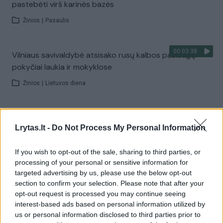
pastebėti virš karinės bazės
Žinios
|
Pasaulis
00:03:38
Vilniaus savivaldybė atsisako rusų kalbos paslaugų:
pokyčiai laukia ir mokyklose
Žinios
|
Lietuvos diena
00:00:37
Prancūzijoje sustabdytas gaisro plitimas: dėl karščių
Lrytas.lt -
Do Not Process My Personal Information
pavojus dar neišnyko
Žinios
|
Pasaulis
If you wish to opt-out of the sale, sharing to third parties, or
processing of your personal or sensitive information for
targeted advertising by us, please use the below opt-out
Visi įrašai
section to confirm your selection. Please note that after your
opt-out request is processed you may continue seeing
interest-based ads based on personal information utilized by
us or personal information disclosed to third parties prior to