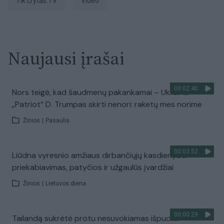
tik Lrytas.TV
Video
Naujausi įrašai
00:02:40
Nors teigė, kad šaudmenų pakankamai – Ukrainai
„Patriot“ D. Trumpas skirti nenori: raketų mes norime
Žinios
|
Pasaulis
00:03:52
Liūdna vyresnio amžiaus dirbančiųjų kasdienybė –
priekabiavimas, patyčios ir užgaulūs įvardžiai
Žinios
|
Lietuvos diena
00:00:29
Tailandą sukrėtė protu nesuvokiamas išpuolis: