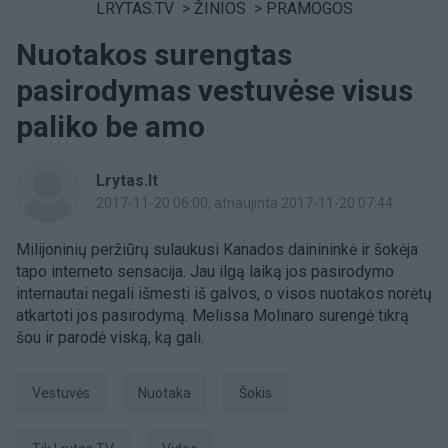
LRYTAS.TV
>
ŽINIOS
>
PRAMOGOS
Nuotakos surengtas
pasirodymas vestuvėse visus
paliko be amo
Lrytas.lt
2017-11-20 06:00
, atnaujinta 2017-11-20 07:44
Milijoninių peržiūrų sulaukusi Kanados dainininkė ir šokėja
tapo interneto sensacija. Jau ilgą laiką jos pasirodymo
internautai negali išmesti iš galvos, o visos nuotakos norėtų
atkartoti jos pasirodymą. Melissa Molinaro surengė tikrą
šou ir parodė viską, ką gali.
Vestuvės
nuotaka
šokis