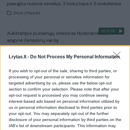
paauglys nušovė senelius, 3 mokytojus ir 3 moksleivius
Žinios
|
Pasaulis
00:02:08
Aukštaitijos pučiamųjų orkestras Nyderlanduose
apgynė čempionų vardą
Žinios
|
Lietuvos diena
Lrytas.lt -
Do Not Process My Personal Information
Visi įrašai
If you wish to opt-out of the sale, sharing to third parties, or
processing of your personal or sensitive information for
targeted advertising by us, please use the below opt-out
section to confirm your selection. Please note that after your
Žiūrimiausi įrašai
opt-out request is processed you may continue seeing
interest-based ads based on personal information utilized by
us or personal information disclosed to third parties prior to
your opt-out. You may separately opt-out of the further
00:00:30
Vaizdai iš tragiškos avarijos Vilniaus r.: dviejų moterų ir
disclosure of your personal information by third parties on the
vaiko gyvybių išgelbėti nepavyko
IAB’s list of downstream participants. This information may