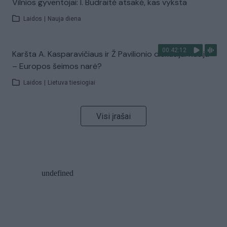
Vilnios gyventojai: I. Budraitė atsakė, kas vyksta
Laidos
|
Nauja diena
00:42:12
Karšta A. Kasparavičiaus ir Ž Pavilionio diskusija: Rusija
– Europos šeimos narė?
Laidos
|
Lietuva tiesiogiai
Visi įrašai