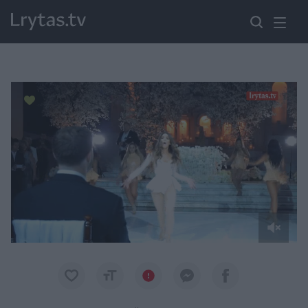
Paremkite Ukrainą