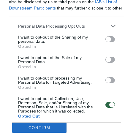
also be disclosed by us to third parties on the
IAB’s List of
Žinios
|
Lietuvos diena
Downstream Participants
that may further disclose it to other
third parties.
00:00:57
Savaitės vidurys nusimato karštas: temperatūra kils iki
Personal Data Processing Opt Outs
32 laipsnių šilumos
I want to opt-out of the Sharing of my
personal data.
Žinios
|
Orai
Opted In
I want to opt-out of the Sale of my
00:00:59
Nufilmavo, kaip patvino Vilniaus Vakarinis aplinkkelis:
Personal Data.
Opted In
vaizdas pribloškia
I want to opt-out of processing my
Žinios
|
Lietuvos diena
Personal Data for Targeted Advertising.
Opted In
00:15:54
V. Zalužno pasisakymą laiko bandymu įsitvirtinti
I want to opt-out of Collection, Use,
Retention, Sale, and/or Sharing of my
Ukrainos politikoje: jis yra neteisus
Personal Data that Is Unrelated with the
Purposes for which it was collected.
Opted Out
Laidos
|
Nauja diena
CONFIRM