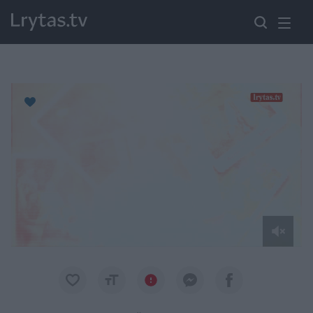
Paremkite Ukrainą