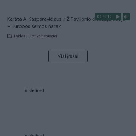
00:42:12
Karšta A. Kasparavičiaus ir Ž Pavilionio diskusija: Rusija
– Europos šeimos narė?
Laidos
|
Lietuva tiesiogiai
Visi įrašai