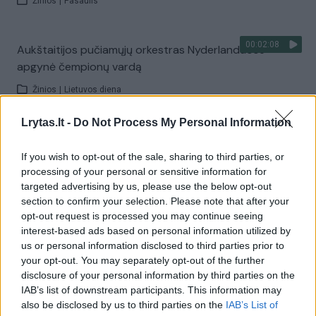
Žinios
|
Pasaulis
00:02:08
Aukštaitijos pučiamųjų orkestras Nyderlanduose
apgynė čempionų vardą
Žinios
|
Lietuvos diena
Lrytas.lt -
Do Not Process My Personal Information
Visi įrašai
If you wish to opt-out of the sale, sharing to third parties, or
processing of your personal or sensitive information for
targeted advertising by us, please use the below opt-out
Žiūrimiausi įrašai
section to confirm your selection. Please note that after your
opt-out request is processed you may continue seeing
interest-based ads based on personal information utilized by
us or personal information disclosed to third parties prior to
00:00:30
Vaizdai iš tragiškos avarijos Vilniaus r.: dviejų moterų ir
your opt-out. You may separately opt-out of the further
vaiko gyvybių išgelbėti nepavyko
disclosure of your personal information by third parties on the
IAB’s list of downstream participants. This information may
Žinios
|
Lietuvos diena
also be disclosed by us to third parties on the
IAB’s List of