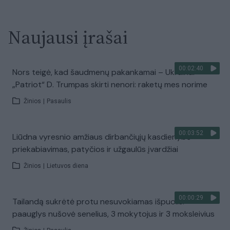
Naujausi įrašai
00:02:40
Nors teigė, kad šaudmenų pakankamai – Ukrainai
„Patriot“ D. Trumpas skirti nenori: raketų mes norime
Žinios
|
Pasaulis
00:03:52
Liūdna vyresnio amžiaus dirbančiųjų kasdienybė –
priekabiavimas, patyčios ir užgaulūs įvardžiai
Žinios
|
Lietuvos diena
00:00:29
Tailandą sukrėtė protu nesuvokiamas išpuolis:
paauglys nušovė senelius, 3 mokytojus ir 3 moksleivius