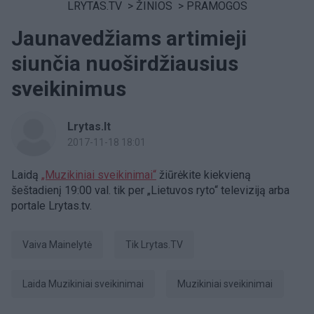
LRYTAS.TV
>
ŽINIOS
>
PRAMOGOS
Jaunavedžiams artimieji
siunčia nuoširdžiausius
sveikinimus
Lrytas.lt
2017-11-18 18:01
Laidą
„Muzikiniai sveikinimai“
žiūrėkite kiekvieną
šeštadienį 19:00 val. tik per „Lietuvos ryto“ televiziją arba
portale Lrytas.tv.
Vaiva Mainelytė
tik Lrytas.TV
Laida Muzikiniai sveikinimai
Muzikiniai sveikinimai