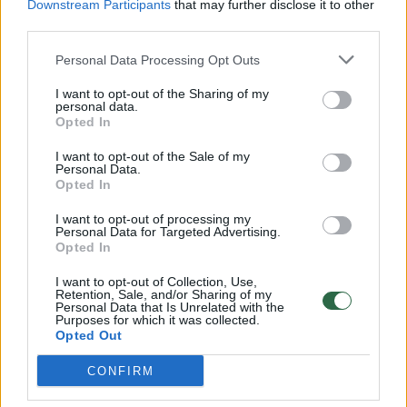
Downstream Participants
that may further disclose it to other
third parties.
00:00:57
Savaitės vidurys nusimato karštas: temperatūra kils iki
32 laipsnių šilumos
Personal Data Processing Opt Outs
Žinios
|
Orai
I want to opt-out of the Sharing of my
personal data.
Opted In
00:00:59
Nufilmavo, kaip patvino Vilniaus Vakarinis aplinkkelis:
I want to opt-out of the Sale of my
vaizdas pribloškia
Personal Data.
Opted In
Žinios
|
Lietuvos diena
I want to opt-out of processing my
Personal Data for Targeted Advertising.
Opted In
00:15:54
V. Zalužno pasisakymą laiko bandymu įsitvirtinti
I want to opt-out of Collection, Use,
Ukrainos politikoje: jis yra neteisus
Retention, Sale, and/or Sharing of my
Personal Data that Is Unrelated with the
Laidos
|
Nauja diena
Purposes for which it was collected.
Opted Out
CONFIRM
Visi įrašai