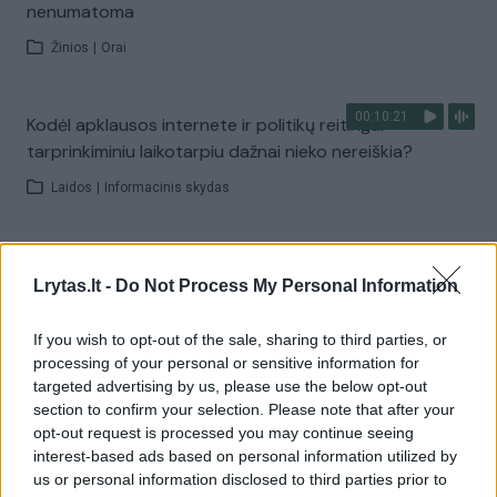
nenumatoma
Žinios
|
Orai
00:10:21
Kodėl apklausos internete ir politikų reitingai
tarprinkiminiu laikotarpiu dažnai nieko nereiškia?
Laidos
|
Informacinis skydas
00:15:25
Ruošiantis naujiems mokslo metams – vaikų teisių
Lrytas.lt -
Do Not Process My Personal Information
tarnybos primena: štai apie ką būtina pasikalbėti
Laidos
|
Nauja diena
If you wish to opt-out of the sale, sharing to third parties, or
processing of your personal or sensitive information for
targeted advertising by us, please use the below opt-out
Visi įrašai
section to confirm your selection. Please note that after your
opt-out request is processed you may continue seeing
interest-based ads based on personal information utilized by
us or personal information disclosed to third parties prior to