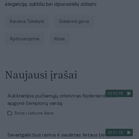
elegancija, subtiliu bei išpuoselėtu stiliumi.
Karolina Toleikytė
Sidabrinė gervė
apdovanojimai
Kinas
Naujausi įrašai
00:02:08
Aukštaitijos pučiamųjų orkestras Nyderlanduose
apgynė čempionų vardą
Žinios
|
Lietuvos diena
00:01:33
Savaitgalis bus ramus ir saulėtas: lietaus beveik