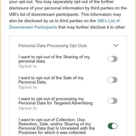
Žiūrimiausi įrašai
your opt-out. You may separately opt-out of the further
disclosure of your personal information by third parties on the
IAB’s list of downstream participants. This information may
also be disclosed by us to third parties on the
IAB’s List of
00:00:30
Vaizdai iš tragiškos avarijos Vilniaus r.: dviejų moterų ir
Downstream Participants
that may further disclose it to other
vaiko gyvybių išgelbėti nepavyko
third parties.
Žinios
|
Lietuvos diena
Personal Data Processing Opt Outs
I want to opt-out of the Sharing of my
00:00:57
personal data.
Savaitės vidurys nusimato karštas: temperatūra kils iki
Opted In
32 laipsnių šilumos
I want to opt-out of the Sale of my
Žinios
|
Orai
Personal Data.
Opted In
I want to opt-out of processing my
00:00:59
Nufilmavo, kaip patvino Vilniaus Vakarinis aplinkkelis:
Personal Data for Targeted Advertising.
vaizdas pribloškia
Opted In
Žinios
|
Lietuvos diena
I want to opt-out of Collection, Use,
Retention, Sale, and/or Sharing of my
Personal Data that Is Unrelated with the
Purposes for which it was collected.