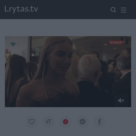
Paremkite Ukrainą