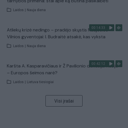
tarnybos primena: štai apie ką būtina pasikalbėti
Laidos
|
Nauja diena
00:14:33
Atliekų krizė nedingo – pradėjo skųstis Naujosios
Vilnios gyventojai: I. Budraitė atsakė, kas vyksta
Laidos
|
Nauja diena
00:42:12
Karšta A. Kasparavičiaus ir Ž Pavilionio diskusija: Rusija
– Europos šeimos narė?
Laidos
|
Lietuva tiesiogiai
Visi įrašai