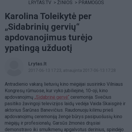
LRYTAS.TV
>
ŽINIOS
>
PRAMOGOS
Karolina Toleikytė per
„Sidabrinių gervių“
apdovanojimus turėjo
ypatingą užduotį
Lrytas.lt
2017-06-13 17:23
, atnaujinta 2017-06-13 17:28
Antradienio vakarą lietuvių kino mėgėjai susirinko Vilniaus
Kongresų rūmuose, kur vyko jubiliejinė, 10-oji, kino
apdovanojimų
„Sidabrinė gervė“
ceremonija. Svečius
pasitiko žavingoji televizijos laidų vedėja Vaida Skaisgirė ir
aktorius Šarūnas Banevičius. Raudonuoju kilimu prieš
apdovanojimų ceremoniją žengė būrys pasipuošusių kino
mėgėjų ir profesionalų. Garsūs žmonės drąsiai
demonstravo iki smulkmenų apgalvotus derinius, spindėjo