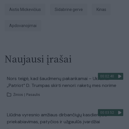
Aistis Mickevičius
Sidabrinė gervė
Kinas
apdovanojimai
Naujausi įrašai
00:02:40
Nors teigė, kad šaudmenų pakankamai – Ukrainai
„Patriot“ D. Trumpas skirti nenori: raketų mes norime
Žinios
|
Pasaulis
00:03:52
Liūdna vyresnio amžiaus dirbančiųjų kasdienybė –
priekabiavimas, patyčios ir užgaulūs įvardžiai