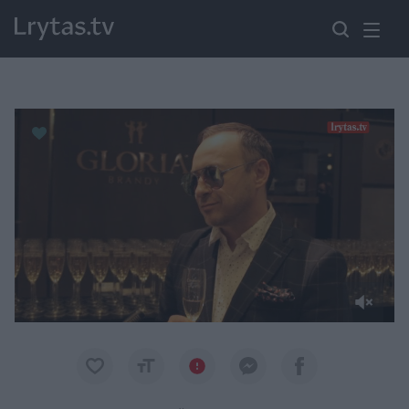
Paremkite Ukrainą