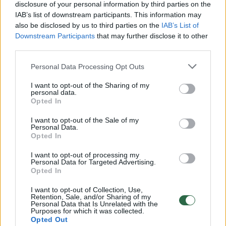
disclosure of your personal information by third parties on the
IAB’s list of downstream participants. This information may
00:00:30
Vaizdai iš tragiškos avarijos Vilniaus r.: dviejų moterų ir
also be disclosed by us to third parties on the
IAB’s List of
vaiko gyvybių išgelbėti nepavyko
Downstream Participants
that may further disclose it to other
third parties.
Žinios
|
Lietuvos diena
Personal Data Processing Opt Outs
00:00:57
Savaitės vidurys nusimato karštas: temperatūra kils iki
I want to opt-out of the Sharing of my
personal data.
32 laipsnių šilumos
Opted In
Žinios
|
Orai
I want to opt-out of the Sale of my
Personal Data.
Opted In
00:00:59
Nufilmavo, kaip patvino Vilniaus Vakarinis aplinkkelis:
I want to opt-out of processing my
vaizdas pribloškia
Personal Data for Targeted Advertising.
Opted In
Žinios
|
Lietuvos diena
I want to opt-out of Collection, Use,
Retention, Sale, and/or Sharing of my
Personal Data that Is Unrelated with the
00:15:54
Purposes for which it was collected.
V. Zalužno pasisakymą laiko bandymu įsitvirtinti
Opted Out
Ukrainos politikoje: jis yra neteisus