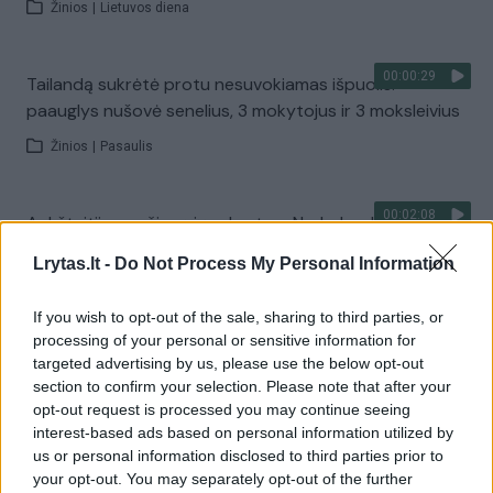
Žinios
|
Lietuvos diena
00:00:29
Tailandą sukrėtė protu nesuvokiamas išpuolis:
paauglys nušovė senelius, 3 mokytojus ir 3 moksleivius
Žinios
|
Pasaulis
00:02:08
Aukštaitijos pučiamųjų orkestras Nyderlanduose
apgynė čempionų vardą
Lrytas.lt -
Do Not Process My Personal Information
Žinios
|
Lietuvos diena
If you wish to opt-out of the sale, sharing to third parties, or
processing of your personal or sensitive information for
Visi įrašai
targeted advertising by us, please use the below opt-out
section to confirm your selection. Please note that after your
opt-out request is processed you may continue seeing
interest-based ads based on personal information utilized by
Žiūrimiausi įrašai
us or personal information disclosed to third parties prior to
your opt-out. You may separately opt-out of the further