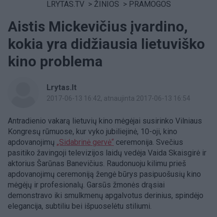
LRYTAS.TV
>
ŽINIOS
>
PRAMOGOS
Aistis Mickevičius įvardino,
kokia yra didžiausia lietuviško
kino problema
Lrytas.lt
2017-06-13 16:42
, atnaujinta 2017-06-13 16:54
Antradienio vakarą lietuvių kino mėgėjai susirinko Vilniaus
Kongresų rūmuose, kur vyko jubiliejinė, 10-oji, kino
apdovanojimų
„Sidabrinė gervė“
ceremonija. Svečius
pasitiko žavingoji televizijos laidų vedėja Vaida Skaisgirė ir
aktorius Šarūnas Banevičius. Raudonuoju kilimu prieš
apdovanojimų ceremoniją žengė būrys pasipuošusių kino
mėgėjų ir profesionalų. Garsūs žmonės drąsiai
demonstravo iki smulkmenų apgalvotus derinius, spindėjo
elegancija, subtiliu bei išpuoselėtu stiliumi.