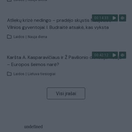
00:14:33
Atliekų krizė nedingo – pradėjo skųstis Naujosios
Vilnios gyventojai: I. Budraitė atsakė, kas vyksta
Laidos
|
Nauja diena
00:42:12
Karšta A. Kasparavičiaus ir Ž Pavilionio diskusija: Rusija
– Europos šeimos narė?
Laidos
|
Lietuva tiesiogiai
Visi įrašai