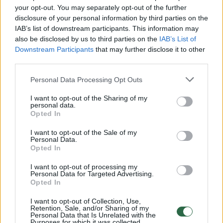
your opt-out. You may separately opt-out of the further
Žiūrimiausi įrašai
disclosure of your personal information by third parties on the
IAB’s list of downstream participants. This information may
also be disclosed by us to third parties on the
IAB’s List of
00:00:30
Vaizdai iš tragiškos avarijos Vilniaus r.: dviejų moterų ir
Downstream Participants
that may further disclose it to other
third parties.
vaiko gyvybių išgelbėti nepavyko
Žinios
|
Lietuvos diena
Personal Data Processing Opt Outs
I want to opt-out of the Sharing of my
personal data.
00:00:57
Savaitės vidurys nusimato karštas: temperatūra kils iki
Opted In
32 laipsnių šilumos
I want to opt-out of the Sale of my
Personal Data.
Žinios
|
Orai
Opted In
I want to opt-out of processing my
00:00:59
Personal Data for Targeted Advertising.
Nufilmavo, kaip patvino Vilniaus Vakarinis aplinkkelis:
Opted In
vaizdas pribloškia
I want to opt-out of Collection, Use,
Žinios
|
Lietuvos diena
Retention, Sale, and/or Sharing of my
Personal Data that Is Unrelated with the
Purposes for which it was collected.