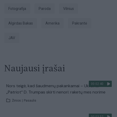
Fotografija
Paroda
Vilnius
Algirdas Bakas
Amerika
pakrantė
JAV
Naujausi įrašai
00:02:40
Nors teigė, kad šaudmenų pakankamai – Ukrainai
„Patriot“ D. Trumpas skirti nenori: raketų mes norime
Žinios
|
Pasaulis
00:03:52