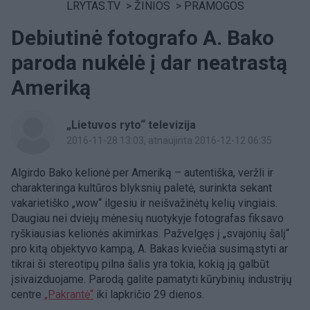
LRYTAS.TV
>
ŽINIOS
>
PRAMOGOS
Debiutinė fotografo A. Bako
paroda nukėlė į dar neatrastą
Ameriką
„Lietuvos ryto“ televizija
2016-11-28 13:03
, atnaujinta 2016-12-12 06:35
Algirdo Bako kelionė per Ameriką – autentiška, veržli ir
charakteringa kultūros blyksnių paletė, surinkta sekant
vakarietiško „wow“ ilgesiu ir neišvažinėtų kelių vingiais.
Daugiau nei dviejų mėnesių nuotykyje fotografas fiksavo
ryškiausias kelionės akimirkas. Pažvelgęs į „svajonių šalį“
pro kitą objektyvo kampą, A. Bakas kviečia susimąstyti ar
tikrai ši stereotipų pilna šalis yra tokia, kokią ją galbūt
įsivaizduojame. Parodą galite pamatyti kūrybinių industrijų
centre
„Pakrantė“
iki lapkričio 29 dienos.