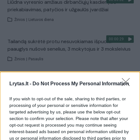
Liūdna vyresnio amžiaus dirbančiųjų kasdienybė –
priekabiavimas, patyčios ir užgaulūs įvardžiai
Žinios
|
Lietuvos diena
00:00:29
Tailandą sukrėtė protu nesuvokiamas išpuolis:
paauglys nušovė senelius, 3 mokytojus ir 3 moksleivius
Žinios
|
Pasaulis
00:02:08
Aukštaitijos pučiamųjų orkestras Nyderlanduose
Lrytas.lt -
Do Not Process My Personal Information
apgynė čempionų vardą
If you wish to opt-out of the sale, sharing to third parties, or
Žinios
|
Lietuvos diena
processing of your personal or sensitive information for
targeted advertising by us, please use the below opt-out
section to confirm your selection. Please note that after your
Visi įrašai
opt-out request is processed you may continue seeing
interest-based ads based on personal information utilized by
us or personal information disclosed to third parties prior to