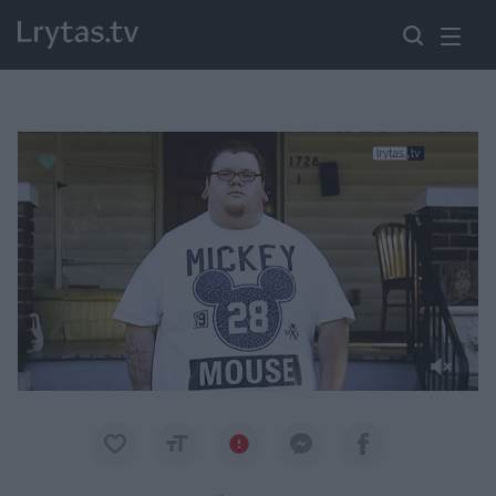
Paremkite Ukrainą