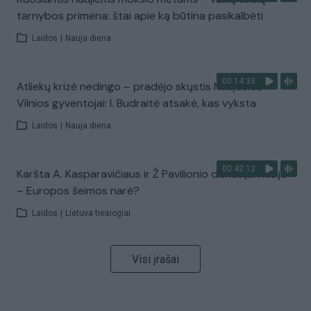
tarnybos primena: štai apie ką būtina pasikalbėti
Laidos
|
Nauja diena
00:14:33
Atliekų krizė nedingo – pradėjo skųstis Naujosios
Vilnios gyventojai: I. Budraitė atsakė, kas vyksta
Laidos
|
Nauja diena
00:42:12
Karšta A. Kasparavičiaus ir Ž Pavilionio diskusija: Rusija
– Europos šeimos narė?
Laidos
|
Lietuva tiesiogiai
Visi įrašai