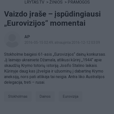
LRYTAS.TV
>
ŽINIOS
>
PRAMOGOS
Vaizdo įraše – įspūdingiausi
„Eurovizijos“ momentai
AP
2016-05-15 02:49
, atnaujinta 2016-12-12 03:09
Stokholme baigėsi 61-asis „Eurovizijos“ dainų konkursas.
Jį laimėjo ukrainietė Džamala, atlikusi kūrinį „1944“ apie
skaudžią Krymo totorių istoriją Josifo Stalino laikais.
Kūrinyje daug kas įžvelgia ir užuominų į dabartinę Krymo
aneksiją, nors pati atlikėja tai neigia. Antra liko Australijos
delegacija, treti – rusai.
Stokholmas
Dainos
Eurovizija