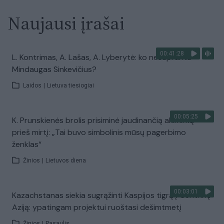
Naujausi įrašai
00:41:28
L. Kontrimas, A. Lašas, A. Lyberytė: ko nesupranta
Mindaugas Sinkevičius?
Laidos
|
Lietuva tiesiogiai
00:05:25
K. Prunskienės brolis prisiminė jaudinančią akimirką
prieš mirtį: „Tai buvo simbolinis mūsų pagerbimo
ženklas“
Žinios
|
Lietuvos diena
00:03:01
Kazachstanas siekia sugrąžinti Kaspijos tigrą į Centrinę
Aziją: ypatingam projektui ruoštasi dešimtmetį
Žinios
|
Pasaulis