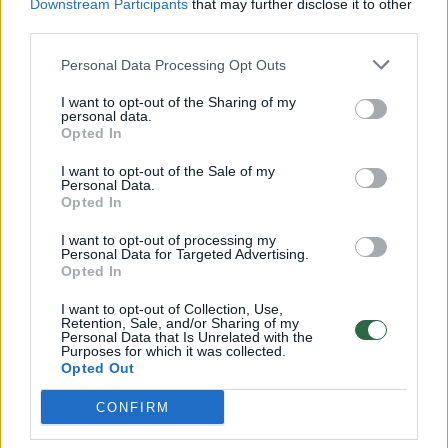
Downstream Participants
that may further disclose it to other
third parties.
00:00:30
Vaizdai iš tragiškos avarijos Vilniaus r.: dviejų moterų ir
vaiko gyvybių išgelbėti nepavyko
Personal Data Processing Opt Outs
Žinios
|
Lietuvos diena
I want to opt-out of the Sharing of my
personal data.
Opted In
00:00:59
Nufilmavo, kaip patvino Vilniaus Vakarinis aplinkkelis:
I want to opt-out of the Sale of my
vaizdas pribloškia
Personal Data.
Opted In
Žinios
|
Lietuvos diena
I want to opt-out of processing my
Personal Data for Targeted Advertising.
Opted In
00:02:01
„Pagarba pirmajai premjerei“: pasidalijo jautriais
I want to opt-out of Collection, Use,
prisiminimais apie Kazimierą Prunskienę
Retention, Sale, and/or Sharing of my
Personal Data that Is Unrelated with the
Žinios
|
Lietuvos diena
Purposes for which it was collected.
Opted Out
CONFIRM
Visi įrašai