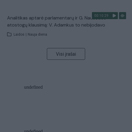
00:10:29
Analitikas aptarė parlamentarų ir G. Nausėdos
atostogų klausimą: V. Adamkus to nebijodavo
Laidos
|
Nauja diena
Visi įrašai