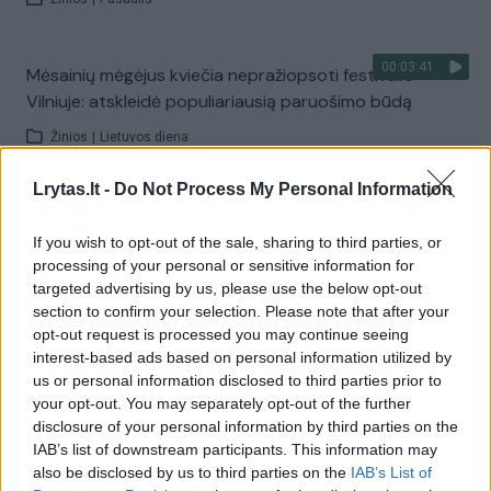
00:03:41
Mėsainių mėgėjus kviečia nepražiopsoti festivalio
Vilniuje: atskleidė populiariausią paruošimo būdą
Žinios
|
Lietuvos diena
Lrytas.lt -
Do Not Process My Personal Information
Visi įrašai
If you wish to opt-out of the sale, sharing to third parties, or
processing of your personal or sensitive information for
targeted advertising by us, please use the below opt-out
Žiūrimiausi įrašai
section to confirm your selection. Please note that after your
opt-out request is processed you may continue seeing
interest-based ads based on personal information utilized by
us or personal information disclosed to third parties prior to
00:00:49
Pateikė daugiau detalių apie iš tėvų paimtus šešis
your opt-out. You may separately opt-out of the further
vaikus: jiems kilusi grėsmė
disclosure of your personal information by third parties on the
IAB’s list of downstream participants. This information may
Žinios
|
Lietuvos diena
also be disclosed by us to third parties on the
IAB’s List of