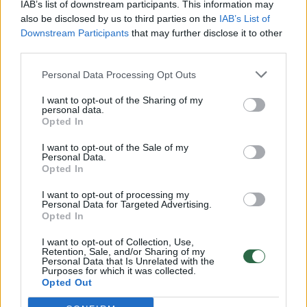
IAB’s list of downstream participants. This information may
vaiko gyvybių išgelbėti nepavyko
also be disclosed by us to third parties on the
IAB’s List of
Downstream Participants
that may further disclose it to other
Žinios
|
Lietuvos diena
third parties.
Personal Data Processing Opt Outs
00:00:57
Savaitės vidurys nusimato karštas: temperatūra kils iki
32 laipsnių šilumos
I want to opt-out of the Sharing of my
personal data.
Opted In
Žinios
|
Orai
I want to opt-out of the Sale of my
Personal Data.
00:15:54
Opted In
V. Zalužno pasisakymą laiko bandymu įsitvirtinti
Ukrainos politikoje: jis yra neteisus
I want to opt-out of processing my
Personal Data for Targeted Advertising.
Laidos
|
Nauja diena
Opted In
I want to opt-out of Collection, Use,
Retention, Sale, and/or Sharing of my
00:00:59
Nufilmavo, kaip patvino Vilniaus Vakarinis aplinkkelis:
Personal Data that Is Unrelated with the
Purposes for which it was collected.
vaizdas pribloškia
Opted Out
Žinios
|
Lietuvos diena