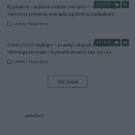
00:15:25
Ruošiantis naujiems mokslo metams – vaikų teisių
tarnybos primena: štai apie ką būtina pasikalbėti
Laidos
|
Nauja diena
00:14:33
Atliekų krizė nedingo – pradėjo skųstis Naujosios
Vilnios gyventojai: I. Budraitė atsakė, kas vyksta
Laidos
|
Nauja diena
Visi įrašai