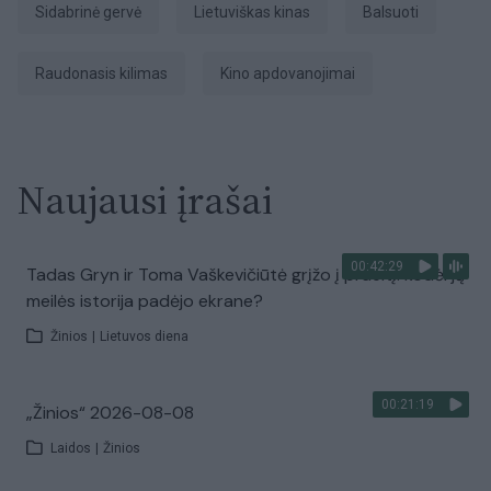
Sidabrinė gervė
lietuviškas kinas
balsuoti
raudonasis kilimas
kino apdovanojimai
Naujausi įrašai
00:42:29
Tadas Gryn ir Toma Vaškevičiūtė grįžo į praeitį: kodėl jų
meilės istorija padėjo ekrane?
Žinios
|
Lietuvos diena
00:21:19
„Žinios“ 2026-08-08
Laidos
|
Žinios