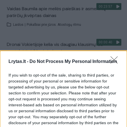
00:23:57
Vaidas Baumila apie meilės paieškas ir asmeninių
patirčių įkvėptas dainas
Laidos
|
Pokalbiai prie jūros. Atostogų ritmu
00:00:40
Dronai Vokietijoje kelia vis daugiau klausimų: du
pastebėti virš karinės bazės
Žinios
|
Pasaulis
Lrytas.lt -
Do Not Process My Personal Information
If you wish to opt-out of the sale, sharing to third parties, or
Visi įrašai
processing of your personal or sensitive information for
targeted advertising by us, please use the below opt-out
section to confirm your selection. Please note that after your
opt-out request is processed you may continue seeing
Žiūrimiausi įrašai
interest-based ads based on personal information utilized by
us or personal information disclosed to third parties prior to
your opt-out. You may separately opt-out of the further
disclosure of your personal information by third parties on the
00:00:30
Vaizdai iš tragiškos avarijos Vilniaus r.: dviejų moterų ir