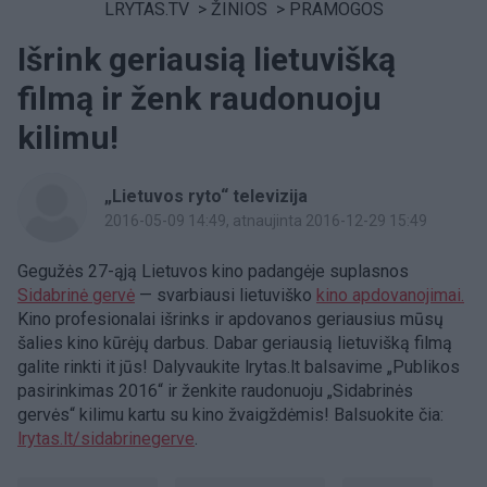
LRYTAS.TV
>
ŽINIOS
>
PRAMOGOS
Išrink geriausią lietuvišką
filmą ir ženk raudonuoju
kilimu!
„Lietuvos ryto“ televizija
2016-05-09 14:49
, atnaujinta 2016-12-29 15:49
Gegužės 27-ąją Lietuvos kino padangėje suplasnos
Sidabrinė gervė
— svarbiausi lietuviško
kino apdovanojimai.
Kino profesionalai išrinks ir apdovanos geriausius mūsų
šalies kino kūrėjų darbus. Dabar geriausią lietuvišką filmą
galite rinkti it jūs! Dalyvaukite lrytas.lt balsavime „Publikos
pasirinkimas 2016“ ir ženkite raudonuoju „Sidabrinės
gervės“ kilimu kartu su kino žvaigždėmis! Balsuokite čia:
lrytas.lt/sidabrinegerv
e
.