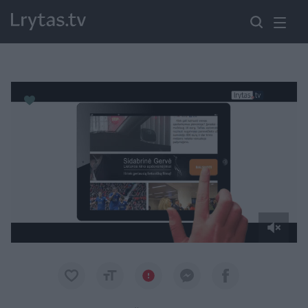
Paremkite Ukrainą