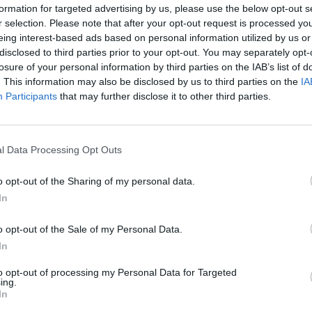
formation for targeted advertising by us, please use the below opt-out s
įsit
r selection. Please note that after your opt-out request is processed y
net
eing interest-based ads based on personal information utilized by us or
disclosed to third parties prior to your opt-out. You may separately opt-
losure of your personal information by third parties on the IAB’s list of
. This information may also be disclosed by us to third parties on the
IA
Participants
that may further disclose it to other third parties.
Visi įrašai
2:40
00:03:52
mai –
Liūdna vyresnio amžiaus dirbančiųjų
l Data Processing Opt Outs
nenori:
kasdienybė – priekabiavimas, patyčios ir
o opt-out of the Sharing of my personal data.
užgaulūs įvardžiai
In
Žinios
|
Lietuvos diena
o opt-out of the Sale of my Personal Data.
In
0:29
00:02:08
mas
Aukštaitijos pučiamųjų orkestras
3
Nyderlanduose apgynė čempionų vardą
to opt-out of processing my Personal Data for Targeted
ing.
In
Žinios
|
Lietuvos diena