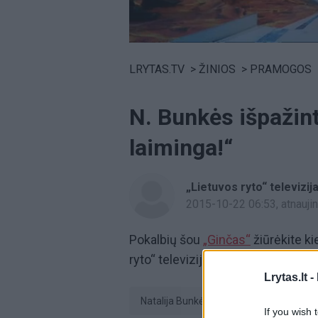
Volume
0%
LRYTAS.TV
>
ŽINIOS
>
PRAMOGOS
N. Bunkės išpažinti
laiminga!“
„Lietuvos ryto“ televizij
2015-10-22 06:53
, atnauj
Pokalbių šou
„Ginčas“
žiūrėkite ki
ryto“ televiziją.
Lrytas.lt -
Natalija Bunkė
pokalbiai
If you wish 