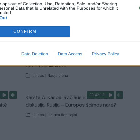
o opt-out of Collection, Use, Retention, Sale, and/or Sharing
ersonal Data that Is Unrelated with the Purposes for which it
lected.
Out
TV
Visi įrašai
CONFIRM
00:15:25
ų
Ruošiantis naujiems mokslo metams –
Data Deletion
Data Access
Privacy Policy
ažnai
vaikų teisių tarnybos primena: štai apie ką
būtina pasikalbėti
Laidos
|
Nauja diena
00:42:12
stis
Karšta A. Kasparavičiaus ir Ž Pavilionio
aitė
diskusija: Rusija – Europos šeimos narė?
Laidos
|
Lietuva tiesiogiai