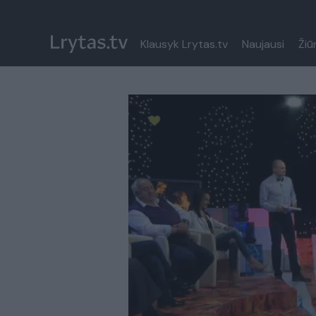
Klausyk Lrytas.tv
Naujausi
Žiū
Paremkite Ukrainą