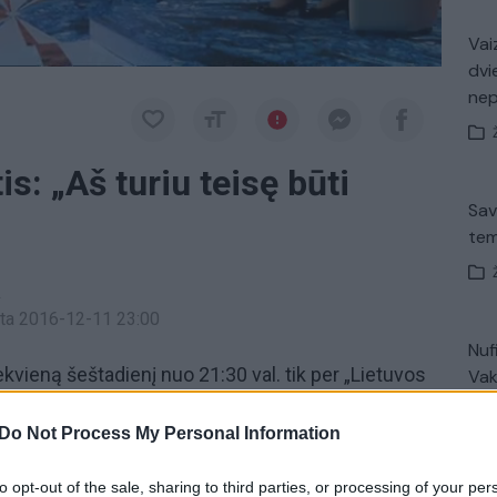
Vaiz
dvi
ne
s: „Aš turiu teisę būti
Sav
tem
a
inta 2016-12-11 23:00
Nuf
ekvieną šeštadienį nuo 21:30 val. tik per „Lietuvos
Vak
Do Not Process My Personal Information
ginčas
laida Ginčas
diskusijos
to opt-out of the sale, sharing to third parties, or processing of your per
V. 