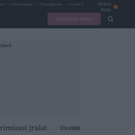
Ekrano
ius
Horoskopai
TV programa
Lrytas.lt
tema
Atsiųskite video
rimiausi įrašai
Visi įrašai