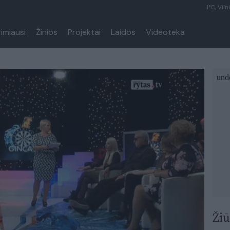
1°C, Viln
rimiausi
Žinios
Projektai
Laidos
Videoteka
Žiū