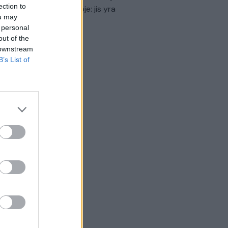
ection to
virtinti Ukrainos politikoje: jis yra
ou may
eisus
 personal
out of the
Laidos
|
Nauja diena
 downstream
B’s List of