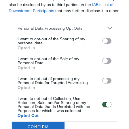
vaikus: jiems kilusi grėsmė
also be disclosed by us to third parties on the
IAB’s List of
Žinios
|
Lietuvos diena
Downstream Participants
that may further disclose it to other
third parties.
00:00:30
Personal Data Processing Opt Outs
Vaizdai iš tragiškos avarijos Vilniaus r.: dviejų moterų ir
vaiko gyvybių išgelbėti nepavyko
I want to opt-out of the Sharing of my
personal data.
Žinios
|
Lietuvos diena
Opted In
I want to opt-out of the Sale of my
Personal Data.
00:00:59
Nufilmavo, kaip patvino Vilniaus Vakarinis aplinkkelis:
Opted In
vaizdas pribloškia
I want to opt-out of processing my
Žinios
|
Lietuvos diena
Personal Data for Targeted Advertising.
Opted In
I want to opt-out of Collection, Use,
00:02:01
„Pagarba pirmajai premjerei“: pasidalijo jautriais
Retention, Sale, and/or Sharing of my
Personal Data that Is Unrelated with the
prisiminimais apie Kazimierą Prunskienę
Purposes for which it was collected.
Opted Out
Žinios
|
Lietuvos diena
CONFIRM