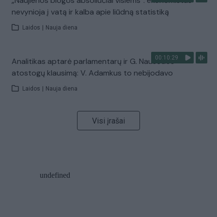
„Naujienos blogos absoliučiai visiems“: ekonomistas
nevynioja į vatą ir kalba apie liūdną statistiką
Laidos
|
Nauja diena
00:10:29
Analitikas aptarė parlamentarų ir G. Nausėdos
atostogų klausimą: V. Adamkus to nebijodavo
Laidos
|
Nauja diena
Visi įrašai