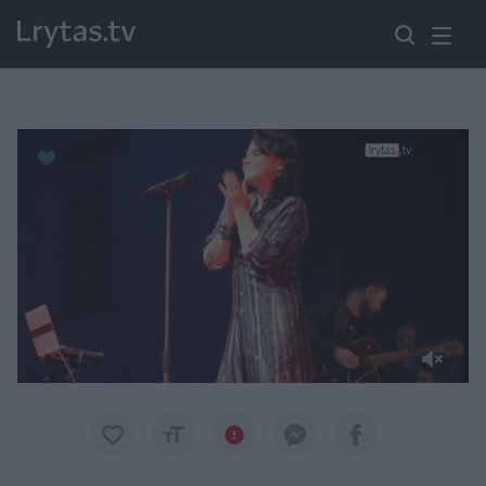
Paremkite Ukrainą