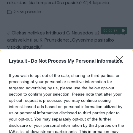
rekordas: čia temperatūra pasiekė 41,4 laipsnio
Žinios
|
Pasaulis
00:00:37
J. Olekas nelinkęs kritikuoti G. Nausėdos už neatvykimą
atsisveikinti su K. Prunskiene: „Gyvenime pasitaiko
visokių situacijų“
Žinios
|
Lietuvos diena
Lrytas.lt -
Do Not Process My Personal Information
If you wish to opt-out of the sale, sharing to third parties, or
Visi įrašai
processing of your personal or sensitive information for
targeted advertising by us, please use the below opt-out
section to confirm your selection. Please note that after your
opt-out request is processed you may continue seeing
Žiūrimiausi įrašai
interest-based ads based on personal information utilized by
us or personal information disclosed to third parties prior to
your opt-out. You may separately opt-out of the further
00:00:49
Pateikė daugiau detalių apie iš tėvų paimtus šešis
disclosure of your personal information by third parties on the
IAB’s list of downstream participants. This information may