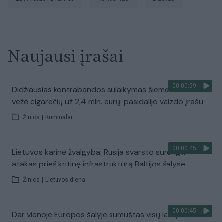
Naujausi įrašai
00:00:59
Didžiausias kontrabandos sulaikymas šiemet – vilkikas
vežė cigarečių už 2,4 mln. eurų: pasidalijo vaizdo įrašu
Žinios
|
Kriminalai
00:00:45
Lietuvos karinė žvalgyba: Rusija svarsto surengti
atakas prieš kritinę infrastruktūrą Baltijos šalyse
Žinios
|
Lietuvos diena
00:00:45
Dar vienoje Europos šalyje sumuštas visų laikų karščio