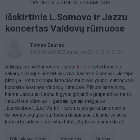
LRYTAS.TV
>
ŽINIOS
>
PRAMOGOS
Išskirtinis L.Somovo ir Jazzu
koncertas Valdovų rūmuose
Tomas Bauras
2015-07-24 08:57
, atnaujinta 2016-12-11 21:30
Atlikėjų Leono Somovo ir Jazzu
duetas
ketvirtadienio
vakarą džiaugėsi išskirtiniu savo karjeros žingsniu. Jie tapo
pirmąja Lietuvos populiariosios muzikos grupe, surengusia
koncertą sostinės Valdovų rūmuose. Pilnutėliame rūmų
kieme Jazzu su Leonu ir gyvai grojančia grupe atliko ne tik
lietuviškus kūrinius – gerbėjai galėjo mėgautis
„Bumblebee“, „Let Me In“ ir kitomis jau gerai žinomomis
dainomis anglų kalba. Tačiau daugiausia plojimų sulaukė
koncerto viduryje sugrotas hitas „Ką tu su manim darai“.
LDK valdovų rūmai
Koncertas
duetas