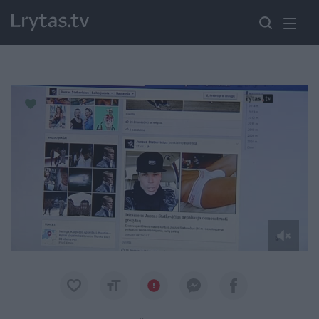
Paremkite Ukrainą