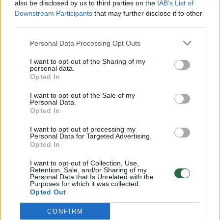
also be disclosed by us to third parties on the
IAB’s List of
Žinios
|
Lietuvos diena
Downstream Participants
that may further disclose it to other
third parties.
00:00:57
Savaitės vidurys nusimato karštas: temperatūra kils iki
Personal Data Processing Opt Outs
32 laipsnių šilumos
I want to opt-out of the Sharing of my
personal data.
Žinios
|
Orai
Opted In
I want to opt-out of the Sale of my
00:00:59
Nufilmavo, kaip patvino Vilniaus Vakarinis aplinkkelis:
Personal Data.
Opted In
vaizdas pribloškia
I want to opt-out of processing my
Žinios
|
Lietuvos diena
Personal Data for Targeted Advertising.
Opted In
00:00:55
Avarija Vilniuje: į stotelę įsirėžęs automobilis sužalojo
I want to opt-out of Collection, Use,
Retention, Sale, and/or Sharing of my
dvi moteris
Personal Data that Is Unrelated with the
Purposes for which it was collected.
Opted Out
Žinios
|
Lietuvos diena
CONFIRM