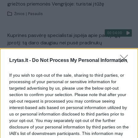
griežtos priemonės Vengrijoje: turistai įtūžę
Žinios
|
Pasaulis
00:04:00
Kuprines pasvėrę specialistai įspėja apie pavojingą
įprotį: tą daro daugiau nei pusė pradinukų
Žinios
|
Lietuvos diena
Lrytas.lt -
Do Not Process My Personal Information
Visi įrašai
If you wish to opt-out of the sale, sharing to third parties, or
processing of your personal or sensitive information for
targeted advertising by us, please use the below opt-out
section to confirm your selection. Please note that after your
Žiūrimiausi įrašai
opt-out request is processed you may continue seeing
interest-based ads based on personal information utilized by
us or personal information disclosed to third parties prior to
your opt-out. You may separately opt-out of the further
00:00:30
Vaizdai iš tragiškos avarijos Vilniaus r.: dviejų moterų ir
disclosure of your personal information by third parties on the
vaiko gyvybių išgelbėti nepavyko
IAB’s list of downstream participants. This information may