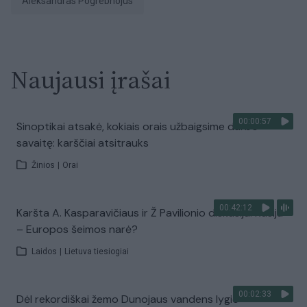
Aleksandras Pogrebnojus
Naujausi įrašai
00:00:57
Sinoptikai atsakė, kokiais orais užbaigsime darbo
savaitę: karščiai atsitrauks
Žinios
|
Orai
00:42:12
Karšta A. Kasparavičiaus ir Ž Pavilionio diskusija: Rusija
– Europos šeimos narė?
Laidos
|
Lietuva tiesiogiai
00:02:33
Dėl rekordiškai žemo Dunojaus vandens lygio –