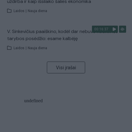
uždirba ir kaip išsilaiko šalies ekonomika
Laidos
|
Nauja diena
00:16:37
V. Sinkevičius paaiškino, kodėl dar nebuvo Koalicinės
tarybos posėdžio: esame kalbėję
Laidos
|
Nauja diena
Visi įrašai