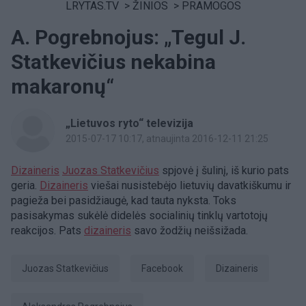
LRYTAS.TV
>
ŽINIOS
>
PRAMOGOS
A. Pogrebnojus: „Tegul J.
Statkevičius nekabina
makaronų“
„Lietuvos ryto“ televizija
2015-07-17 10:17
, atnaujinta 2016-12-11 21:25
Dizaineris
Juozas Statkevičius
spjovė į šulinį, iš kurio pats
geria.
Dizaineris
viešai nusistebėjo lietuvių davatkiškumu ir
pagieža bei pasidžiaugė, kad tauta nyksta. Toks
pasisakymas sukėlė didelės socialinių tinklų vartotojų
reakcijos. Pats
dizaineris
savo žodžių neišsižada.
Juozas Statkevičius
Facebook
dizaineris