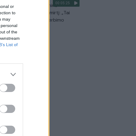
00:05:25
Prunskienės brolis prisiminė
sonal or
dinančią akimirką prieš mirtį: „Tai
ection to
ou may
o simbolinis mūsų pagerbimo
 personal
klas“
out of the
Žinios
|
Lietuvos diena
 downstream
B’s List of