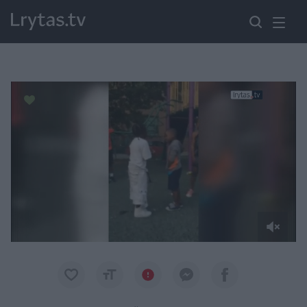
Paremkite Ukrainą