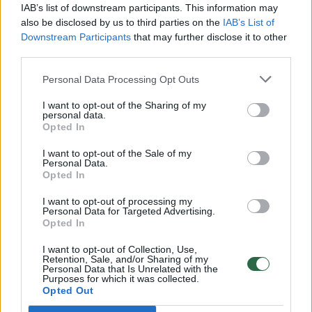
00:00:30
Vaizdai iš tragiškos avarijos Vilniaus r.: dviejų moterų ir
IAB’s list of downstream participants. This information may
vaiko gyvybių išgelbėti nepavyko
also be disclosed by us to third parties on the
IAB’s List of
Downstream Participants
that may further disclose it to other
Žinios
|
Lietuvos diena
third parties.
Personal Data Processing Opt Outs
00:00:57
Savaitės vidurys nusimato karštas: temperatūra kils iki
I want to opt-out of the Sharing of my
32 laipsnių šilumos
personal data.
Opted In
Žinios
|
Orai
I want to opt-out of the Sale of my
Personal Data.
Opted In
00:00:59
Nufilmavo, kaip patvino Vilniaus Vakarinis aplinkkelis:
vaizdas pribloškia
I want to opt-out of processing my
Personal Data for Targeted Advertising.
Žinios
|
Lietuvos diena
Opted In
I want to opt-out of Collection, Use,
Retention, Sale, and/or Sharing of my
00:00:55
Avarija Vilniuje: į stotelę įsirėžęs automobilis sužalojo
Personal Data that Is Unrelated with the
Purposes for which it was collected.
dvi moteris
Opted Out
Žinios
|
Lietuvos diena