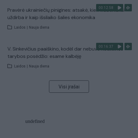
00:12:58
Pravėrė ukrainiečių pinigines: atsakė, kiek vidutiniškai
uždirba ir kaip išsilaiko šalies ekonomika
Laidos
|
Nauja diena
00:16:37
V. Sinkevičius paaiškino, kodėl dar nebuvo Koalicinės
tarybos posėdžio: esame kalbėję
Laidos
|
Nauja diena
Visi įrašai