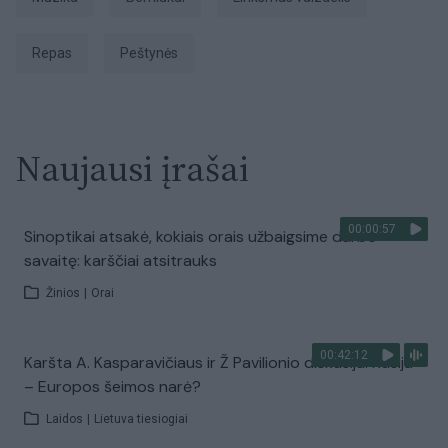
repas
peštynės
Naujausi įrašai
00:00:57
Sinoptikai atsakė, kokiais orais užbaigsime darbo
savaitę: karščiai atsitrauks
Žinios
|
Orai
00:42:12
Karšta A. Kasparavičiaus ir Ž Pavilionio diskusija: Rusija
– Europos šeimos narė?
Laidos
|
Lietuva tiesiogiai