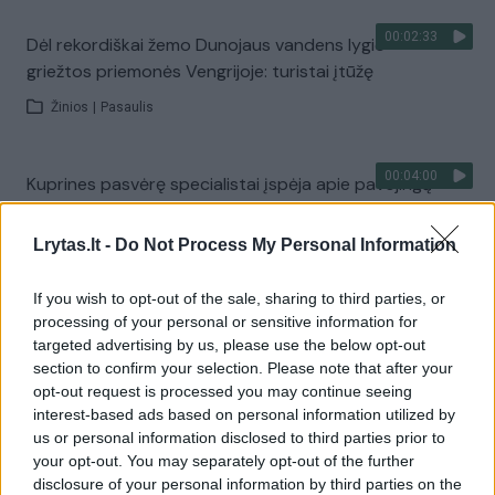
00:02:33
Dėl rekordiškai žemo Dunojaus vandens lygio –
griežtos priemonės Vengrijoje: turistai įtūžę
Žinios
|
Pasaulis
00:04:00
Kuprines pasvėrę specialistai įspėja apie pavojingą
įprotį: tą daro daugiau nei pusė pradinukų
Lrytas.lt -
Do Not Process My Personal Information
Žinios
|
Lietuvos diena
If you wish to opt-out of the sale, sharing to third parties, or
Visi įrašai
processing of your personal or sensitive information for
targeted advertising by us, please use the below opt-out
section to confirm your selection. Please note that after your
opt-out request is processed you may continue seeing
Žiūrimiausi įrašai
interest-based ads based on personal information utilized by
us or personal information disclosed to third parties prior to
your opt-out. You may separately opt-out of the further
disclosure of your personal information by third parties on the