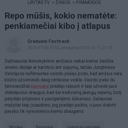
LRYTAS.TV
>
ŽINIOS
>
PRAMOGOS
Repo mūšis, kokio nematėte:
penkiamečiai kibo į atlapus
Graduate Fasttrack
2015-07-03 10:52
, atnaujinta 2016-12-11 21:13
Dažniausiai ikimokyklinio amžiaus vaikai kieme žaidžia
smėlio dėžėje ar karstosi ant supynių, tačiau Jungtinėse
Valstijose nufilmuotas vaizdo įrašas įrodo, kad amžius nėra
kliūtis užsiiminėti daug rimtesne veikla. Vaizdo įraše du
tamsiaodžiai
berniukai
pradėjo repuoti ir taip užvedė juos
stebėjusius draugus, kad šie kiekvieną jaunųjų reperių žodį
palydėjo plojimais ir pasigėrėjimo šūksniais. Galiausiai
mažyliai taip įsiaudrino, jog pradėjo peštis, o juos išskirti
pavyko tik vyresniems kiemo draugams.
Muzika
berniukai
linksmas vaizdelis