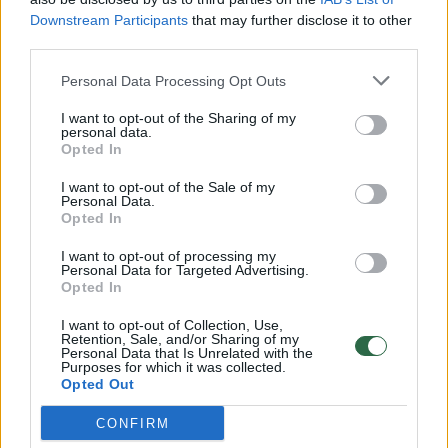
Downstream Participants
that may further disclose it to other
third parties.
00:00:57
Savaitės vidurys nusimato karštas: temperatūra kils iki
Personal Data Processing Opt Outs
32 laipsnių šilumos
I want to opt-out of the Sharing of my
Žinios
|
Orai
personal data.
Opted In
I want to opt-out of the Sale of my
00:00:59
Nufilmavo, kaip patvino Vilniaus Vakarinis aplinkkelis:
Personal Data.
vaizdas pribloškia
Opted In
Žinios
|
Lietuvos diena
I want to opt-out of processing my
Personal Data for Targeted Advertising.
Opted In
00:00:55
Avarija Vilniuje: į stotelę įsirėžęs automobilis sužalojo
I want to opt-out of Collection, Use,
Retention, Sale, and/or Sharing of my
dvi moteris
Personal Data that Is Unrelated with the
Purposes for which it was collected.
Žinios
|
Lietuvos diena
Opted Out
CONFIRM
Visi įrašai