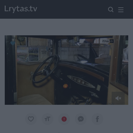
Paremkite Ukrainą