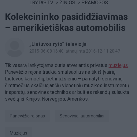
LRYTAS.TV
>
ŽINIOS
>
PRAMOGOS
Kolekcininko pasididžiavimas
– amerikietiškas automobilis
„Lietuvos ryto“ televizija
2015-06-08 16:40
, atnaujinta 2016-12-11 20:47
Tik vasarą lankytojams duris atveriantis privatus
muziejus
Panevėžio rajone traukia smalsuolius ne tik iš įvairių
Lietuvos kampelių, bet ir užsienio – pamatyti senovinių,
šimtmečius skaičiuojančių vienetinių muzikos instrumentų
ir aparatų, senovinės technikos ar buities rakandų sulaukta
svečių iš Kinijos, Norvegijos, Amerikos.
Panevėžio rajonas
senoviniai automobiliai
muziejus