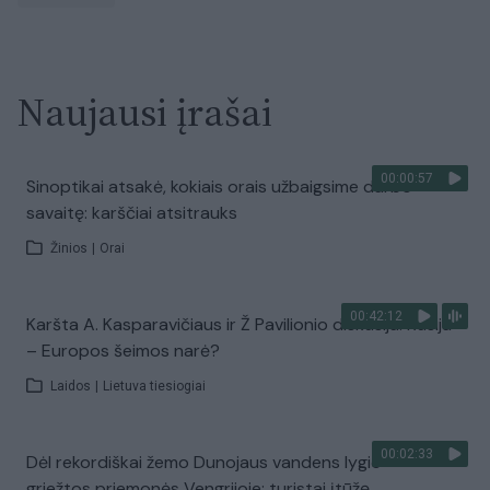
Naujausi įrašai
00:00:57
Sinoptikai atsakė, kokiais orais užbaigsime darbo
savaitę: karščiai atsitrauks
Žinios
|
Orai
00:42:12
Karšta A. Kasparavičiaus ir Ž Pavilionio diskusija: Rusija
– Europos šeimos narė?
Laidos
|
Lietuva tiesiogiai
00:02:33
Dėl rekordiškai žemo Dunojaus vandens lygio –
griežtos priemonės Vengrijoje: turistai įtūžę