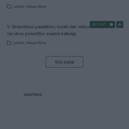
Laidos
|
Nauja diena
00:16:37
V. Sinkevičius paaiškino, kodėl dar nebuvo Koalicinės
tarybos posėdžio: esame kalbėję
Laidos
|
Nauja diena
Visi įrašai