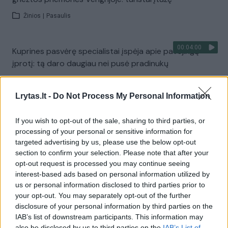
Žinios
|
Pasaulis
00:04:00
Kuprines pasvėrę specialistai įspėja apie pavojingą
įprotį: tą daro daugiau nei pusė pradinukų
Žinios
|
Lietuvos diena
Lrytas.lt -
Do Not Process My Personal Information
Visi įrašai
If you wish to opt-out of the sale, sharing to third parties, or
processing of your personal or sensitive information for
targeted advertising by us, please use the below opt-out
section to confirm your selection. Please note that after your
Žiūrimiausi įrašai
opt-out request is processed you may continue seeing
interest-based ads based on personal information utilized by
us or personal information disclosed to third parties prior to
your opt-out. You may separately opt-out of the further
00:00:30
Vaizdai iš tragiškos avarijos Vilniaus r.: dviejų moterų ir
disclosure of your personal information by third parties on the
vaiko gyvybių išgelbėti nepavyko
IAB’s list of downstream participants. This information may
also be disclosed by us to third parties on the
IAB’s List of
Žinios
|
Lietuvos diena