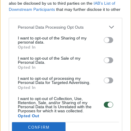
also be disclosed by us to third parties on the
IAB’s List of
Žinios
|
Lietuvos diena
Downstream Participants
that may further disclose it to other
third parties.
00:00:57
Savaitės vidurys nusimato karštas: temperatūra kils iki
Personal Data Processing Opt Outs
32 laipsnių šilumos
I want to opt-out of the Sharing of my
personal data.
Žinios
|
Orai
Opted In
I want to opt-out of the Sale of my
00:00:59
Personal Data.
Nufilmavo, kaip patvino Vilniaus Vakarinis aplinkkelis:
Opted In
vaizdas pribloškia
I want to opt-out of processing my
Žinios
|
Lietuvos diena
Personal Data for Targeted Advertising.
Opted In
I want to opt-out of Collection, Use,
00:15:54
V. Zalužno pasisakymą laiko bandymu įsitvirtinti
Retention, Sale, and/or Sharing of my
Personal Data that Is Unrelated with the
Ukrainos politikoje: jis yra neteisus
Purposes for which it was collected.
Opted Out
Laidos
|
Nauja diena
CONFIRM