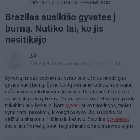
LRYTAS.TV
>
ŽINIOS
>
PRAMOGOS
Brazilas susikišo gyvates į
burną. Nutiko tai, ko jis
nesitikėjo
AP
2015-03-03 20:01
, atnaujinta 2016-12-11 18:45
Gyvačių nindze vadinamas vyras susikišo du nuodingus
gyvius sau į burną. Šį incidentą viename iš Brazilijos kaimų
užfiksavo vaizdo kamera. Artavalas Duarte nesitikėjo, kad
viena jų įkąs jam į liežuvį. Vyras nesutriko ir atsargiai gyvatę
nukabino nuo liežuvio. Nors
gyvatė
buvo nuodingos, tačiau
vyrui rimtų pasekmių išvengti pavyko. Jis atsipirko tik
didžiuliu skausmu ir ištinusiu liežuviu. Brazilas
gyvatėmis
žavisi jau 15 metų, todėl teigia žinantis, kaip su jomis elgtis.