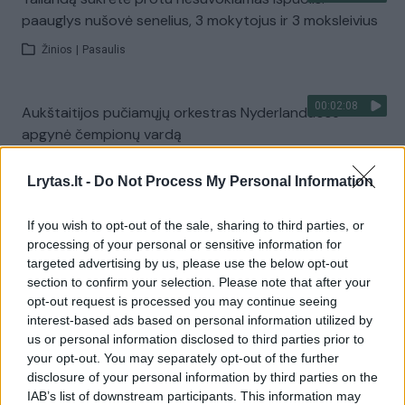
paauglys nušovė senelius, 3 mokytojus ir 3 moksleivius
Žinios
|
Pasaulis
00:02:08
Aukštaitijos pučiamųjų orkestras Nyderlanduose
apgynė čempionų vardą
Žinios
|
Lietuvos diena
Lrytas.lt -
Do Not Process My Personal Information
Visi įrašai
If you wish to opt-out of the sale, sharing to third parties, or
processing of your personal or sensitive information for
targeted advertising by us, please use the below opt-out
section to confirm your selection. Please note that after your
Žiūrimiausi įrašai
opt-out request is processed you may continue seeing
interest-based ads based on personal information utilized by
us or personal information disclosed to third parties prior to
your opt-out. You may separately opt-out of the further
00:00:30
Vaizdai iš tragiškos avarijos Vilniaus r.: dviejų moterų ir
disclosure of your personal information by third parties on the
vaiko gyvybių išgelbėti nepavyko
IAB’s list of downstream participants. This information may