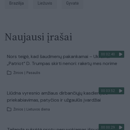
Brazilija
liežuvis
gyvatė
Naujausi įrašai
00:02:40
Nors teigė, kad šaudmenų pakankamai – Ukrainai
„Patriot“ D. Trumpas skirti nenori: raketų mes norime
Žinios
|
Pasaulis
00:03:52
Liūdna vyresnio amžiaus dirbančiųjų kasdienybė –
priekabiavimas, patyčios ir užgaulūs įvardžiai
Žinios
|
Lietuvos diena
00:00:29
Tailandą sukrėtė protu nesuvokiamas išpuolis: