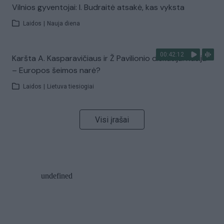
Vilnios gyventojai: I. Budraitė atsakė, kas vyksta
Laidos
|
Nauja diena
00:42:12
Karšta A. Kasparavičiaus ir Ž Pavilionio diskusija: Rusija
– Europos šeimos narė?
Laidos
|
Lietuva tiesiogiai
Visi įrašai