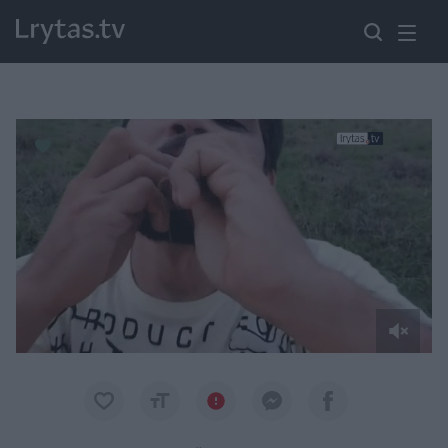
Paremkite Ukrainą