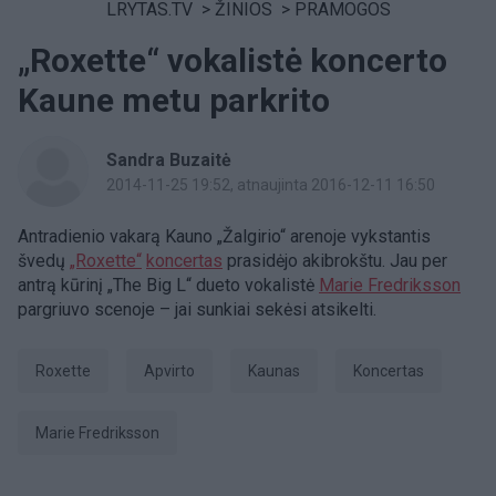
LRYTAS.TV
>
ŽINIOS
>
PRAMOGOS
„Roxette“ vokalistė koncerto
Kaune metu parkrito
Sandra Buzaitė
2014-11-25 19:52
, atnaujinta 2016-12-11 16:50
Antradienio vakarą Kauno „Žalgirio“ arenoje vykstantis
švedų
„Roxette“
koncertas
prasidėjo akibrokštu. Jau per
antrą kūrinį „The Big L“ dueto vokalistė
Marie Fredriksson
pargriuvo scenoje – jai sunkiai sekėsi atsikelti.
Roxette
apvirto
Kaunas
Koncertas
Marie Fredriksson