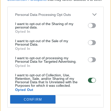
00:00:57
third parties.
Savaitės vidurys nusimato karštas: temperatūra kils iki
32 laipsnių šilumos
Personal Data Processing Opt Outs
Žinios
|
Orai
I want to opt-out of the Sharing of my
personal data.
Opted In
00:00:59
Nufilmavo, kaip patvino Vilniaus Vakarinis aplinkkelis:
I want to opt-out of the Sale of my
vaizdas pribloškia
Personal Data.
Opted In
Žinios
|
Lietuvos diena
I want to opt-out of processing my
Personal Data for Targeted Advertising.
Opted In
00:15:54
V. Zalužno pasisakymą laiko bandymu įsitvirtinti
Ukrainos politikoje: jis yra neteisus
I want to opt-out of Collection, Use,
Retention, Sale, and/or Sharing of my
Personal Data that Is Unrelated with the
Laidos
|
Nauja diena
Purposes for which it was collected.
Opted Out
Visi įrašai
CONFIRM