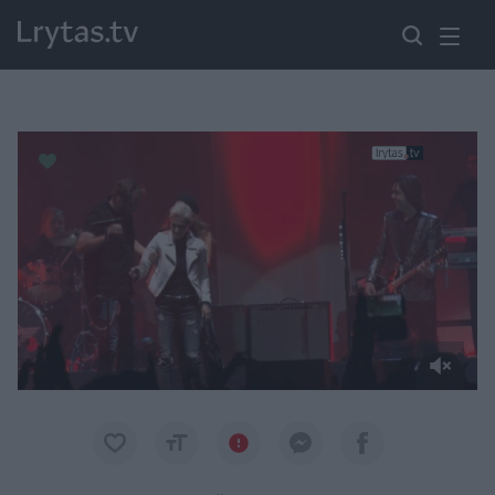
Paremkite Ukrainą