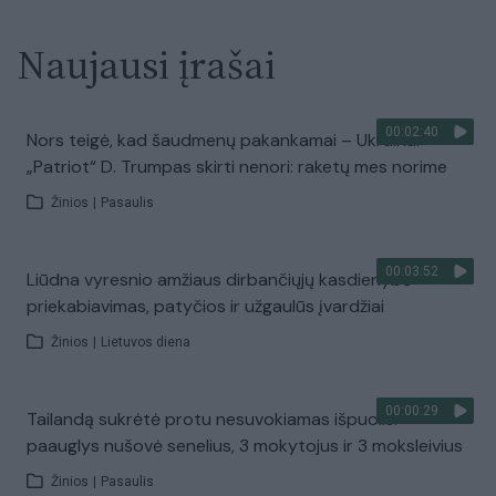
Naujausi įrašai
00:02:40
Nors teigė, kad šaudmenų pakankamai – Ukrainai
„Patriot“ D. Trumpas skirti nenori: raketų mes norime
Žinios
|
Pasaulis
00:03:52
Liūdna vyresnio amžiaus dirbančiųjų kasdienybė –
priekabiavimas, patyčios ir užgaulūs įvardžiai
Žinios
|
Lietuvos diena
00:00:29
Tailandą sukrėtė protu nesuvokiamas išpuolis:
paauglys nušovė senelius, 3 mokytojus ir 3 moksleivius
Žinios
|
Pasaulis