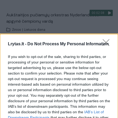
00:02:08
Aukštaitijos pučiamųjų orkestras Nyderlanduose
apgynė čempionų vardą
Žinios
|
Lietuvos diena
Lrytas.lt -
Do Not Process My Personal Information
Visi įrašai
If you wish to opt-out of the sale, sharing to third parties, or
processing of your personal or sensitive information for
targeted advertising by us, please use the below opt-out
Žiūrimiausi įrašai
section to confirm your selection. Please note that after your
opt-out request is processed you may continue seeing
interest-based ads based on personal information utilized by
00:00:30
us or personal information disclosed to third parties prior to
Vaizdai iš tragiškos avarijos Vilniaus r.: dviejų moterų ir
your opt-out. You may separately opt-out of the further
vaiko gyvybių išgelbėti nepavyko
disclosure of your personal information by third parties on the
IAB’s list of downstream participants. This information may
Žinios
|
Lietuvos diena
also be disclosed by us to third parties on the
IAB’s List of
Downstream Participants
that may further disclose it to other