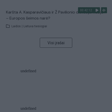
00:42:12
Karšta A. Kasparavičiaus ir Ž Pavilionio diskusija: Rusija
– Europos šeimos narė?
Laidos
|
Lietuva tiesiogiai
Visi įrašai