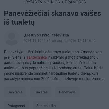
LRYTAS.TV
>
ŽINIOS
>
PRAMOGOS
Panevėžiečiai skanavo vaišes
iš tualetų
„Lietuvos ryto“ televizija
2014-11-19 11:31
, atnaujinta 2016-12-11 16:42
Panevėžyje – išskirtinis dėmesys tualetams. Žmonės vos
įėję į vieną iš
santechnika
ir šildymo įranga prekiaujančių
parduotuvių išvydo nutiestą raudoną kilimą, išrikiuotus
tualetus – nuo paprasčiasuių iki prabangiausių. Tokiu būdu
įmonė nusprendė paminėti tarptautinę tualetų dieną, kuri
pasaulyje minima nuo 2001, tačiau Lietuvoje menkai žinoma.
sanitarija
tualetas
Panevėžys
patogumai
santechnika