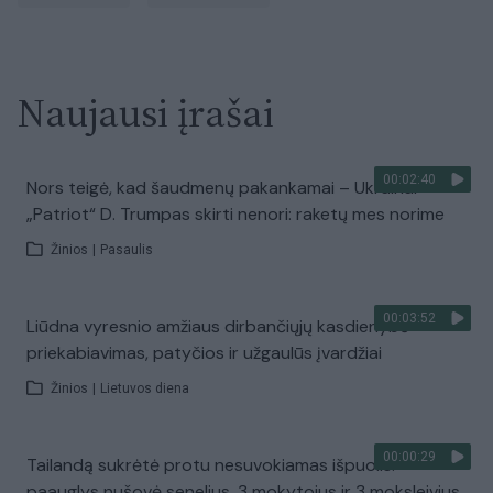
Naujausi įrašai
00:02:40
Nors teigė, kad šaudmenų pakankamai – Ukrainai
„Patriot“ D. Trumpas skirti nenori: raketų mes norime
Žinios
|
Pasaulis
00:03:52
Liūdna vyresnio amžiaus dirbančiųjų kasdienybė –
priekabiavimas, patyčios ir užgaulūs įvardžiai
Žinios
|
Lietuvos diena
00:00:29
Tailandą sukrėtė protu nesuvokiamas išpuolis:
paauglys nušovė senelius, 3 mokytojus ir 3 moksleivius