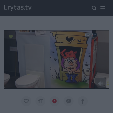
Paremkite Ukrainą