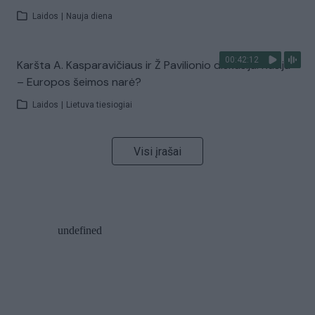
Laidos
|
Nauja diena
00:42:12
Karšta A. Kasparavičiaus ir Ž Pavilionio diskusija: Rusija
– Europos šeimos narė?
Laidos
|
Lietuva tiesiogiai
Visi įrašai