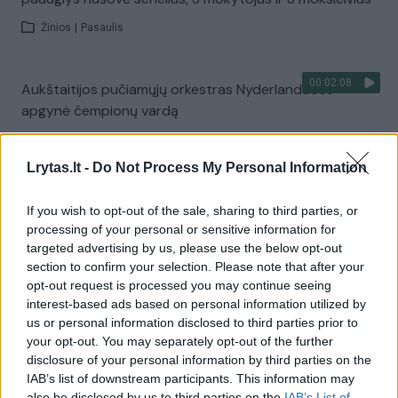
Žinios
|
Pasaulis
00:02:08
Aukštaitijos pučiamųjų orkestras Nyderlanduose
apgynė čempionų vardą
Žinios
|
Lietuvos diena
Lrytas.lt -
Do Not Process My Personal Information
Visi įrašai
If you wish to opt-out of the sale, sharing to third parties, or
processing of your personal or sensitive information for
targeted advertising by us, please use the below opt-out
section to confirm your selection. Please note that after your
Žiūrimiausi įrašai
opt-out request is processed you may continue seeing
interest-based ads based on personal information utilized by
us or personal information disclosed to third parties prior to
your opt-out. You may separately opt-out of the further
00:00:30
Vaizdai iš tragiškos avarijos Vilniaus r.: dviejų moterų ir
disclosure of your personal information by third parties on the
vaiko gyvybių išgelbėti nepavyko
IAB’s list of downstream participants. This information may
also be disclosed by us to third parties on the
IAB’s List of
Žinios
|
Lietuvos diena