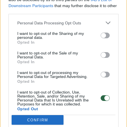
Downstream Participants
that may further disclose it to other
third parties.
00:00:57
Savaitės vidurys nusimato karštas: temperatūra kils iki
Personal Data Processing Opt Outs
32 laipsnių šilumos
I want to opt-out of the Sharing of my
Žinios
|
Orai
personal data.
Opted In
I want to opt-out of the Sale of my
00:00:59
Nufilmavo, kaip patvino Vilniaus Vakarinis aplinkkelis:
Personal Data.
vaizdas pribloškia
Opted In
Žinios
|
Lietuvos diena
I want to opt-out of processing my
Personal Data for Targeted Advertising.
Opted In
00:15:54
V. Zalužno pasisakymą laiko bandymu įsitvirtinti
I want to opt-out of Collection, Use,
Retention, Sale, and/or Sharing of my
Ukrainos politikoje: jis yra neteisus
Personal Data that Is Unrelated with the
Purposes for which it was collected.
Laidos
|
Nauja diena
Opted Out
CONFIRM
Visi įrašai