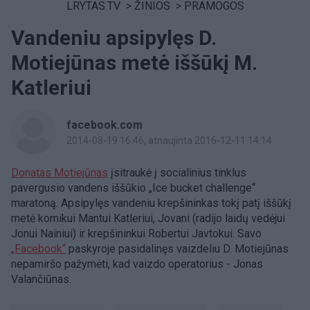
LRYTAS.TV
>
ŽINIOS
>
PRAMOGOS
Vandeniu apsipylęs D.
Motiejūnas metė iššūkį M.
Katleriui
facebook.com
2014-08-19 16:46
, atnaujinta 2016-12-11 14:14
Donatas Motiejūnas
įsitraukė į socialinius tinklus
pavergusio vandens iššūkio „Ice bucket challenge“
maratoną. Apsipylęs vandeniu krepšininkas tokį patį iššūkį
metė komikui Mantui Katleriui, Jovani (radijo laidų vedėjui
Jonui Nainiui) ir krepšininkui Robertui Javtokui. Savo
„Facebook“
paskyroje pasidalinęs vaizdeliu D. Motiejūnas
nepamiršo pažymėti, kad vaizdo operatorius - Jonas
Valančiūnas.