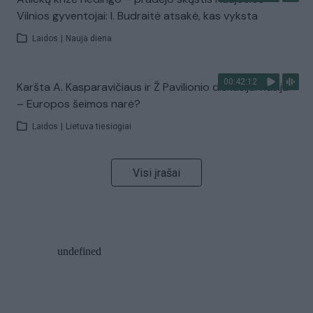
Vilnios gyventojai: I. Budraitė atsakė, kas vyksta
Laidos
|
Nauja diena
00:42:12
Karšta A. Kasparavičiaus ir Ž Pavilionio diskusija: Rusija
– Europos šeimos narė?
Laidos
|
Lietuva tiesiogiai
Visi įrašai