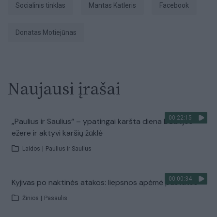
socialinis tinklas
Mantas Katleris
Facebook
Donatas Motiejūnas
Naujausi įrašai
00:22:15
„Paulius ir Saulius“ – ypatingai karšta diena Dzūkijos
ežere ir aktyvi karšių žūklė
Laidos
|
Paulius ir Saulius
00:00:34
Kyjivas po naktinės atakos: liepsnos apėmė pastatus
Žinios
|
Pasaulis