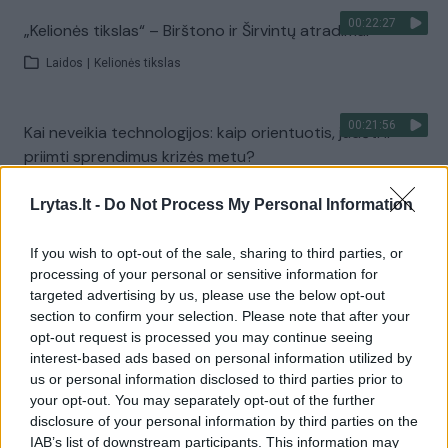
00:22:27
„Kelionės tikslas“ – Birštono ir Širvintų atradimai
Laidos
|
Kelionės tikslas
00:21:56
Kai neveikia technologijos: kaip orientuotis, judėti ir
priimti sprendimus krizės metu?
Laidos
|
Išlikti rytojui
Lrytas.lt -
Do Not Process My Personal Information
If you wish to opt-out of the sale, sharing to third parties, or
Visi įrašai
processing of your personal or sensitive information for
targeted advertising by us, please use the below opt-out
section to confirm your selection. Please note that after your
opt-out request is processed you may continue seeing
Žiūrimiausi įrašai
interest-based ads based on personal information utilized by
us or personal information disclosed to third parties prior to
your opt-out. You may separately opt-out of the further
00:00:30
Vaizdai iš tragiškos avarijos Vilniaus r.: dviejų moterų ir
disclosure of your personal information by third parties on the
IAB’s list of downstream participants. This information may
vaiko gyvybių išgelbėti nepavyko