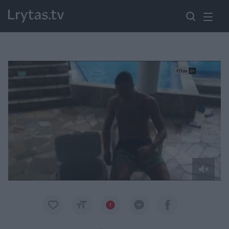
Paremkite Ukrainą