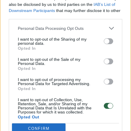
also be disclosed by us to third parties on the
IAB’s List of
Žinios
|
Lietuvos diena
Downstream Participants
that may further disclose it to other
third parties.
00:00:57
Personal Data Processing Opt Outs
Savaitės vidurys nusimato karštas: temperatūra kils iki
32 laipsnių šilumos
I want to opt-out of the Sharing of my
personal data.
Žinios
|
Orai
Opted In
I want to opt-out of the Sale of my
Personal Data.
00:15:54
V. Zalužno pasisakymą laiko bandymu įsitvirtinti
Opted In
Ukrainos politikoje: jis yra neteisus
I want to opt-out of processing my
Laidos
|
Nauja diena
Personal Data for Targeted Advertising.
Opted In
I want to opt-out of Collection, Use,
00:00:59
Nufilmavo, kaip patvino Vilniaus Vakarinis aplinkkelis:
Retention, Sale, and/or Sharing of my
Personal Data that Is Unrelated with the
vaizdas pribloškia
Purposes for which it was collected.
Opted Out
Žinios
|
Lietuvos diena
CONFIRM