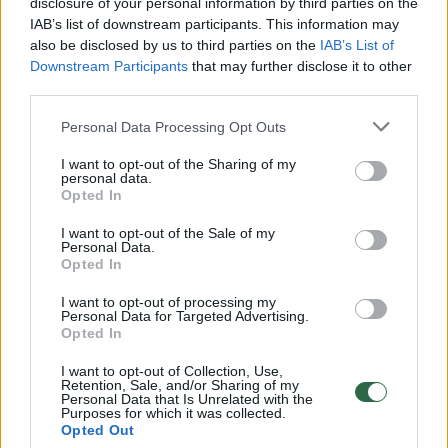
disclosure of your personal information by third parties on the
IAB’s list of downstream participants. This information may
00:00:30
Vaizdai iš tragiškos avarijos Vilniaus r.: dviejų moterų ir
also be disclosed by us to third parties on the
IAB’s List of
vaiko gyvybių išgelbėti nepavyko
Downstream Participants
that may further disclose it to other
third parties.
Žinios
|
Lietuvos diena
Personal Data Processing Opt Outs
00:00:57
Savaitės vidurys nusimato karštas: temperatūra kils iki
I want to opt-out of the Sharing of my
personal data.
32 laipsnių šilumos
Opted In
Žinios
|
Orai
I want to opt-out of the Sale of my
Personal Data.
Opted In
00:00:59
Nufilmavo, kaip patvino Vilniaus Vakarinis aplinkkelis:
I want to opt-out of processing my
vaizdas pribloškia
Personal Data for Targeted Advertising.
Opted In
Žinios
|
Lietuvos diena
I want to opt-out of Collection, Use,
Retention, Sale, and/or Sharing of my
Personal Data that Is Unrelated with the
00:00:55
Avarija Vilniuje: į stotelę įsirėžęs automobilis sužalojo
Purposes for which it was collected.
Opted Out
dvi moteris