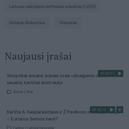
Lietuvos valstybinis simfoninis orkestras (LVSO)
Gintaras Rinkevičius
orkestras
Naujausi įrašai
00:00:57
Sinoptikai atsakė, kokiais orais užbaigsime darbo
savaitę: karščiai atsitrauks
Žinios
|
Orai
00:42:12
Karšta A. Kasparavičiaus ir Ž Pavilionio diskusija: Rusija
– Europos šeimos narė?
Laidos
|
Lietuva tiesiogiai