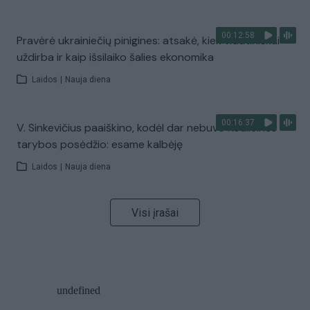
00:12:58
Pravėrė ukrainiečių pinigines: atsakė, kiek vidutiniškai
uždirba ir kaip išsilaiko šalies ekonomika
Laidos
|
Nauja diena
00:16:37
V. Sinkevičius paaiškino, kodėl dar nebuvo Koalicinės
tarybos posėdžio: esame kalbėję
Laidos
|
Nauja diena
Visi įrašai