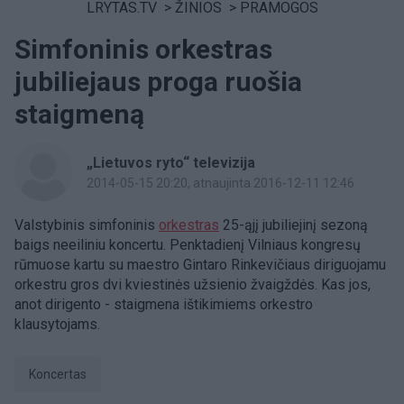
LRYTAS.TV
>
ŽINIOS
>
PRAMOGOS
Simfoninis orkestras
jubiliejaus proga ruošia
staigmeną
„Lietuvos ryto“ televizija
2014-05-15 20:20
, atnaujinta 2016-12-11 12:46
Valstybinis simfoninis
orkestras
25-ąjį jubiliejinį sezoną
baigs neeiliniu koncertu. Penktadienį Vilniaus kongresų
rūmuose kartu su maestro Gintaro Rinkevičiaus diriguojamu
orkestru gros dvi kviestinės užsienio žvaigždės. Kas jos,
anot dirigento - staigmena ištikimiems orkestro
klausytojams.
Koncertas