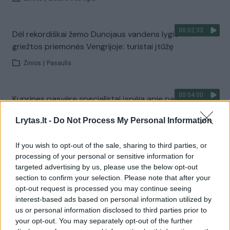
00:02:33
Dėl rekordiškai žemo Dunojaus vandens lygio –
griežtos priemonės Vengrijoje: turistai įtūžę
Žinios
|
Pasaulis
00:04:00
Kuprines pasvėrę specialistai įspėja apie pavojingą
įprotį: tą daro daugiau nei pusė pradinukų
Lrytas.lt -
Do Not Process My Personal Information
Žinios
|
Lietuvos diena
If you wish to opt-out of the sale, sharing to third parties, or
processing of your personal or sensitive information for
Visi įrašai
targeted advertising by us, please use the below opt-out
section to confirm your selection. Please note that after your
opt-out request is processed you may continue seeing
interest-based ads based on personal information utilized by
Žiūrimiausi įrašai
us or personal information disclosed to third parties prior to
your opt-out. You may separately opt-out of the further