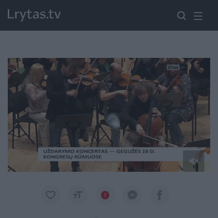
Paremkite Ukrainą