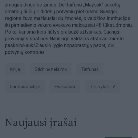
žmogus dingo be žinios. Dėl taifūno „Maysak“ sukeltų
smarkių liūčių ir didelių potvynių pietiniame Guangši
regione žuvo mažiausiai du žmonės, o valdžios institucijos
iki pirmadienio vakaro evakavo mažiausiai 48 tūkst. žmonių.
Po to, kai smarkios liūtys pralaužė užtvankas, Guangši
provincijos sostinės Nanningo valdžios atstovai mieste
paskelbė aukščiausio lygio nepaprastąją padėtį dėl
potvynių kontrolės.
Kinija
stichinė nelaimė
taifūnas
gamtos stichija
evakuacija
tik Lrytas.TV
Naujausi įrašai