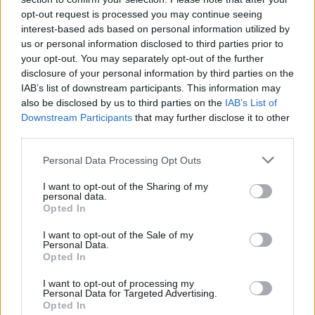
Žinios
|
Orai
opt-out request is processed you may continue seeing
interest-based ads based on personal information utilized by
us or personal information disclosed to third parties prior to
Visi įrašai
your opt-out. You may separately opt-out of the further
disclosure of your personal information by third parties on the
IAB’s list of downstream participants. This information may
also be disclosed by us to third parties on the
IAB’s List of
Žiūrimiausi įrašai
Downstream Participants
that may further disclose it to other
third parties.
Personal Data Processing Opt Outs
00:00:30
Vaizdai iš tragiškos avarijos Vilniaus r.: dviejų moterų ir
vaiko gyvybių išgelbėti nepavyko
I want to opt-out of the Sharing of my
personal data.
Žinios
|
Lietuvos diena
Opted In
I want to opt-out of the Sale of my
Personal Data.
00:00:57
Savaitės vidurys nusimato karštas: temperatūra kils iki
Opted In
32 laipsnių šilumos
I want to opt-out of processing my
Personal Data for Targeted Advertising.
Žinios
|
Orai
Opted In