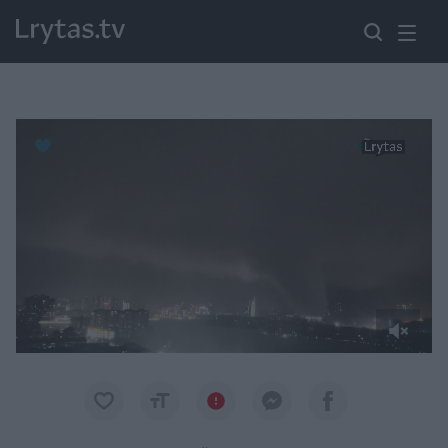
Paremkite Ukrainą