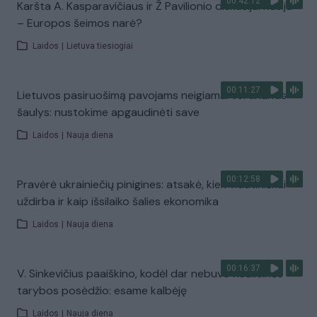
00:42:12
Karšta A. Kasparavičiaus ir Ž Pavilionio diskusija: Rusija
– Europos šeimos narė?
Laidos
|
Lietuva tiesiogiai
00:11:27
Lietuvos pasiruošimą pavojams neigiamai vertinantis
šaulys: nustokime apgaudinėti save
Laidos
|
Nauja diena
00:12:58
Pravėrė ukrainiečių pinigines: atsakė, kiek vidutiniškai
uždirba ir kaip išsilaiko šalies ekonomika
Laidos
|
Nauja diena
00:16:37
V. Sinkevičius paaiškino, kodėl dar nebuvo Koalicinės
tarybos posėdžio: esame kalbėję
Laidos
|
Nauja diena