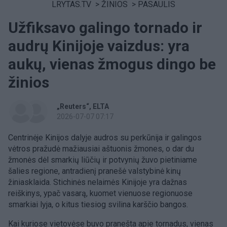
LRYTAS.TV
>
ŽINIOS
>
PASAULIS
Užfiksavo galingo tornado ir
audrų Kinijoje vaizdus: yra
aukų, vienas žmogus dingo be
žinios
„Reuters“
ELTA
2026-07-07 07:17
Centrinėje Kinijos dalyje audros su perkūnija ir galingos
vėtros pražudė mažiausiai aštuonis žmones, o dar du
žmonės dėl smarkių liūčių ir potvynių žuvo pietiniame
šalies regione, antradienį pranešė valstybinė kinų
žiniasklaida. Stichinės nelaimės Kinijoje yra dažnas
reiškinys, ypač vasarą, kuomet vienuose regionuose
smarkiai lyja, o kitus tiesiog svilina karščio bangos.
Kai kuriose vietovėse buvo pranešta apie tornadus, vienas