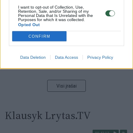
I want to opt-out of Collection, Use,
00:00:59
Nufilmavo, kaip patvino Vilniaus Vakarinis aplinkkelis:
Retention, Sale, and/or Sharing of my
Personal Data that Is Unrelated with the
vaizdas pribloškia
Purposes for which it was collected.
Opted Out
Žinios
|
Lietuvos diena
CONFIRM
00:00:55
Avarija Vilniuje: į stotelę įsirėžęs automobilis sužalojo
dvi moteris
Data Deletion
Data Access
Privacy Policy
Žinios
|
Lietuvos diena
Visi įrašai
Klausyk Lrytas.TV