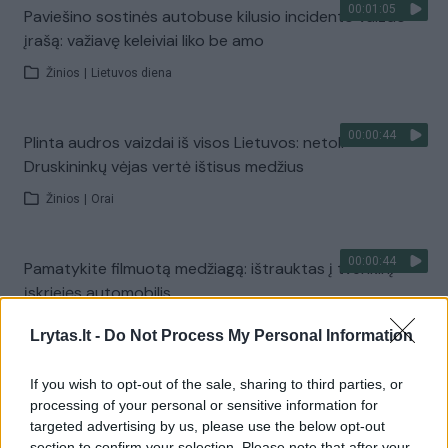
00:01:05
Paviešino sostinės autobuse kilusio incidento vaizdo
įrašą: važiavę keleiviai liko be amo
Žinios
|
Lietuvos diena
00:00:44
Plinta audros vaizdai iš visos Lietuvos: netoli
Druskininkų vėjas vertė ištisus medžius
Žinios
|
Orai
00:00:44
Pamatykite filmuotą medžiagą: ištrauktas į tvenkinį
įskriejęs automobilis
Žinios
|
Lietuvos diena
Lrytas.lt -
Do Not Process My Personal Information
If you wish to opt-out of the sale, sharing to third parties, or
00:00:57
Sinoptikai atsakė, kokiais orais užbaigsime darbo
processing of your personal or sensitive information for
savaitę: karščiai atsitrauks
targeted advertising by us, please use the below opt-out
section to confirm your selection. Please note that after your