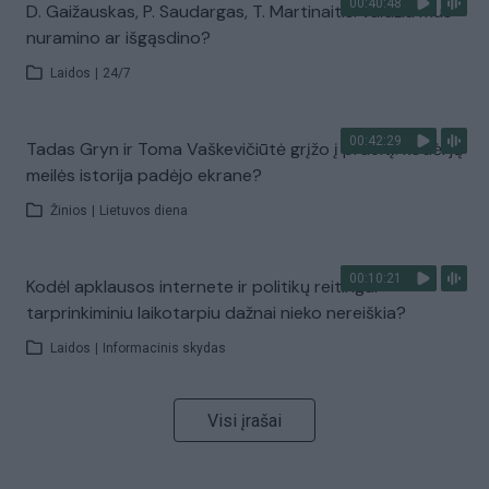
00:40:48
D. Gaižauskas, P. Saudargas, T. Martinaitis: valdžia mus
nuramino ar išgąsdino?
Laidos
|
24/7
00:42:29
Tadas Gryn ir Toma Vaškevičiūtė grįžo į praeitį: kodėl jų
meilės istorija padėjo ekrane?
Žinios
|
Lietuvos diena
00:10:21
Kodėl apklausos internete ir politikų reitingai
tarprinkiminiu laikotarpiu dažnai nieko nereiškia?
Laidos
|
Informacinis skydas
Visi įrašai