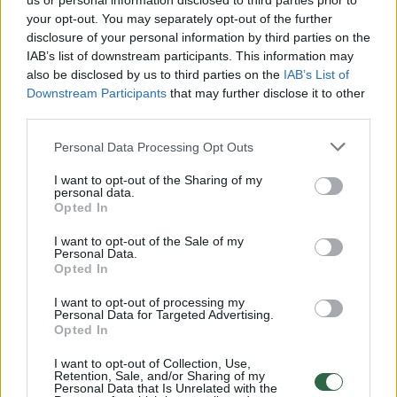
us or personal information disclosed to third parties prior to
your opt-out. You may separately opt-out of the further
Žiūrimiausi įrašai
disclosure of your personal information by third parties on the
IAB’s list of downstream participants. This information may
also be disclosed by us to third parties on the
IAB’s List of
Downstream Participants
that may further disclose it to other
00:00:30
Vaizdai iš tragiškos avarijos Vilniaus r.: dviejų moterų ir
third parties.
vaiko gyvybių išgelbėti nepavyko
Personal Data Processing Opt Outs
Žinios
|
Lietuvos diena
I want to opt-out of the Sharing of my
personal data.
00:00:57
Opted In
Savaitės vidurys nusimato karštas: temperatūra kils iki
32 laipsnių šilumos
I want to opt-out of the Sale of my
Personal Data.
Žinios
|
Orai
Opted In
I want to opt-out of processing my
Personal Data for Targeted Advertising.
00:15:54
V. Zalužno pasisakymą laiko bandymu įsitvirtinti
Opted In
Ukrainos politikoje: jis yra neteisus
I want to opt-out of Collection, Use,
Laidos
|
Nauja diena
Retention, Sale, and/or Sharing of my
Personal Data that Is Unrelated with the