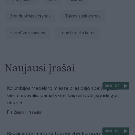
branduolinės derybos
taikos susitarimas
Hormūzo sąsiauris
Irano Izraelio karas
Naujausi įrašai
00:01:02
Kolumbijos Medeljino mieste prasidėjo spalvingasis
Gėlių festivalis: pamatykite, kaip atrodė įspūdingos
eitynės
Žinios
|
Pasaulis
00:01:09
Bauginanti klimato kaitos realybė: Europa šyla