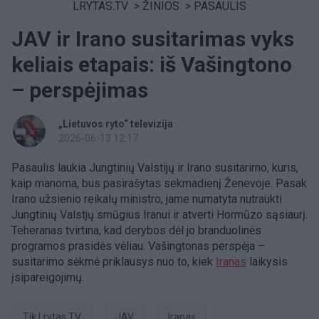
LRYTAS.TV
>
ŽINIOS
>
PASAULIS
JAV ir Irano susitarimas vyks
keliais etapais: iš Vašingtono
– perspėjimas
„Lietuvos ryto“ televizija
2026-06-13 12:17
Pasaulis laukia Jungtinių Valstijų ir Irano susitarimo, kuris,
kaip manoma, bus pasirašytas sekmadienį Ženevoje. Pasak
Irano užsienio reikalų ministro, jame numatyta nutraukti
Jungtinių Valstjų smūgius Iranui ir atverti Hormūzo sąsiaurį.
Teheranas tvirtina, kad derybos dėl jo branduolinės
programos prasidės vėliau. Vašingtonas perspėja –
susitarimo sėkmė priklausys nuo to, kiek
Iranas
laikysis
įsipareigojimų.
tik Lrytas.TV
JAV
Iranas