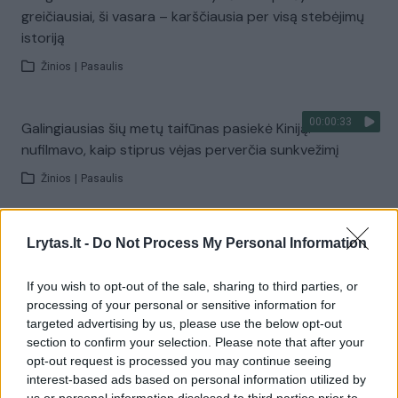
greičiausiai, ši vasara – karščiausia per visą stebėjimų
istoriją
Žinios
|
Pasaulis
00:00:33
Galingiausias šių metų taifūnas pasiekė Kiniją:
nufilmavo, kaip stiprus vėjas perverčia sunkvežimį
Žinios
|
Pasaulis
00:44:27
V. Čmilytė-Nielsen spaudžia valdžią: ragina skubiai
Lrytas.lt -
Do Not Process My Personal Information
peržiūrėti gynybos susitarimą
If you wish to opt-out of the sale, sharing to third parties, or
Laidos
|
ELTA savaitė
processing of your personal or sensitive information for
targeted advertising by us, please use the below opt-out
section to confirm your selection. Please note that after your
Visi įrašai
opt-out request is processed you may continue seeing
interest-based ads based on personal information utilized by