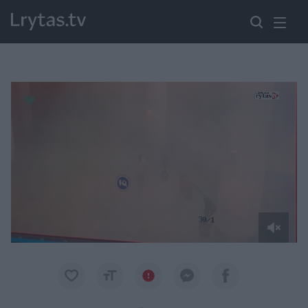
Paremkite Ukrainą