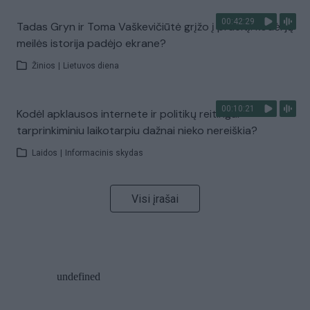
00:42:29
Tadas Gryn ir Toma Vaškevičiūtė grįžo į praeitį: kodėl jų
meilės istorija padėjo ekrane?
Žinios
|
Lietuvos diena
00:10:21
Kodėl apklausos internete ir politikų reitingai
tarprinkiminiu laikotarpiu dažnai nieko nereiškia?
Laidos
|
Informacinis skydas
Visi įrašai