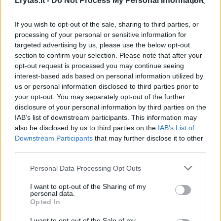
Lrytas.lt -
Do Not Process My Personal Information
00:00:33
Galingiausias šių metų taifūnas pasiekė Kiniją:
If you wish to opt-out of the sale, sharing to third parties, or
nufilmavo, kaip stiprus vėjas perverčia sunkvežimį
processing of your personal or sensitive information for
targeted advertising by us, please use the below opt-out
Žinios
|
Pasaulis
section to confirm your selection. Please note that after your
opt-out request is processed you may continue seeing
interest-based ads based on personal information utilized by
00:44:27
V. Čmilytė-Nielsen spaudžia valdžią: ragina skubiai
us or personal information disclosed to third parties prior to
peržiūrėti gynybos susitarimą
your opt-out. You may separately opt-out of the further
disclosure of your personal information by third parties on the
Laidos
|
ELTA savaitė
IAB’s list of downstream participants. This information may
also be disclosed by us to third parties on the
IAB’s List of
Downstream Participants
that may further disclose it to other
Visi įrašai
third parties.
Personal Data Processing Opt Outs
Žiūrimiausi įrašai
I want to opt-out of the Sharing of my
personal data.
Opted In
I want to opt-out of the Sale of my