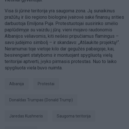
Visa ši jūrinė teritorija yra saugoma zona. Ją sunaikinus
pražūtų ir šio regiono biologinė įvairovė sakė finansų srities
darbuotoja Emiljona Puja. Protestuotojai susirinko smėlio
paplūdimyje su vaizdu į jūrą: vieni mojavo raudonomis
Albanijos vėliavomis, kiti nešėsi pripučiamus flamingus –
savo judėjimo simbolį – ir skandavo: „Atšaukite projektą!“.
Neramumai toje vietoje kilo dar gegužės pabaigoje, kai,
besirengiant statyboms ir montuojant spygliuotą vielą
teritorijai aptverti, įvyko pirmasis protestas. Nuo to laiko
spygliuota viela buvo nuimta.
Albanija
protestai
Donaldas Trumpas (Donald Trump)
Jaredas Kushneris
saugoma teritorija