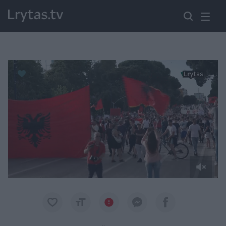
Paremkite Ukrainą