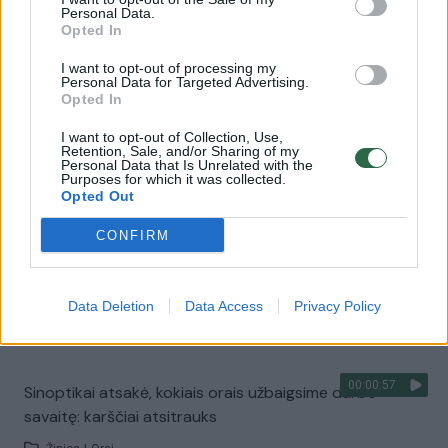
00:00:30
Vaizdai iš tragiškos avarijos Vilniaus r.: dviejų moterų ir
Personal Data.
Opted In
vaiko gyvybių išgelbėti nepavyko
I want to opt-out of processing my
Žinios
|
Lietuvos diena
Personal Data for Targeted Advertising.
Opted In
00:00:57
I want to opt-out of Collection, Use,
Savaitės vidurys nusimato karštas: temperatūra kils iki
Retention, Sale, and/or Sharing of my
32 laipsnių šilumos
Personal Data that Is Unrelated with the
Purposes for which it was collected.
Opted Out
Žinios
|
Orai
CONFIRM
00:15:54
V. Zalužno pasisakymą laiko bandymu įsitvirtinti
Ukrainos politikoje: jis yra neteisus
Data Deletion
Data Access
Privacy Policy
Laidos
|
Nauja diena
00:00:57
Sinoptikai atsakė, kokiais orais užbaigsime darbo
savaitę: karščiai atsitrauks