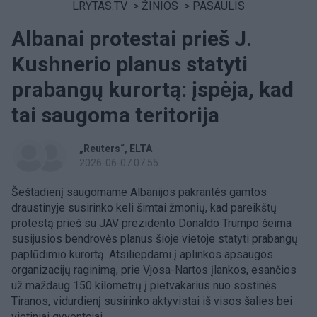
LRYTAS.TV
>
ŽINIOS
>
PASAULIS
Albanai protestai prieš J.
Kushnerio planus statyti
prabangų kurortą: įspėja, kad
tai saugoma teritorija
„Reuters“
ELTA
2026-06-07 07:55
Šeštadienį saugomame Albanijos pakrantės gamtos
draustinyje susirinko keli šimtai žmonių, kad pareikštų
protestą prieš su JAV prezidento Donaldo Trumpo šeima
susijusios bendrovės planus šioje vietoje statyti prabangų
paplūdimio kurortą. Atsiliepdami į aplinkos apsaugos
organizacijų raginimą, prie Vjosa-Nartos įlankos, esančios
už maždaug 150 kilometrų į pietvakarius nuo sostinės
Tiranos, vidurdienį susirinko aktyvistai iš visos šalies bei
vietiniai gyventojai.