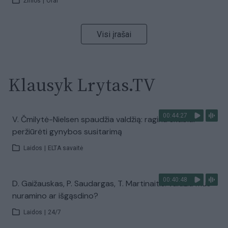
Žinios
|
Orai
Visi įrašai
Klausyk Lrytas.TV
00:44:27
V. Čmilytė-Nielsen spaudžia valdžią: ragina skubiai
peržiūrėti gynybos susitarimą
Laidos
|
ELTA savaitė
00:40:48
D. Gaižauskas, P. Saudargas, T. Martinaitis: valdžia mus
nuramino ar išgąsdino?
Laidos
|
24/7