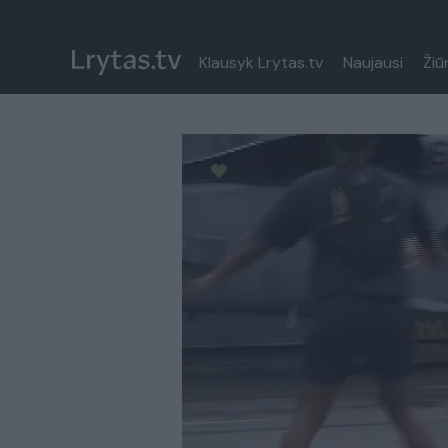
Klausyk Lrytas.tv
Naujausi
Žiū
Paremkite Ukrainą