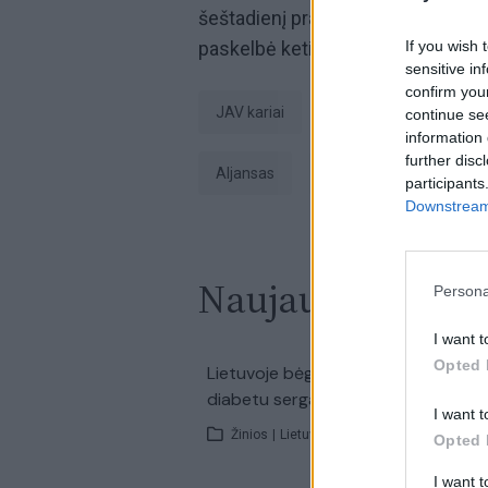
šeštadienį pranešė Vokietijos di
paskelbė ketinantis iš Vokietijos iš
If you wish 
sensitive in
confirm you
JAV kariai
Europos kariuomenė
continue se
information 
further disc
aljansas
Vašingtonas
ti
participants
Downstream 
Naujausi įrašai
Persona
I want t
Opted 
00:0
Lietuvoje bėgęs prancūzas: kova už
diabetu sergančiųjų teises
I want t
Žinios
|
Lietuvos diena
Opted 
I want 