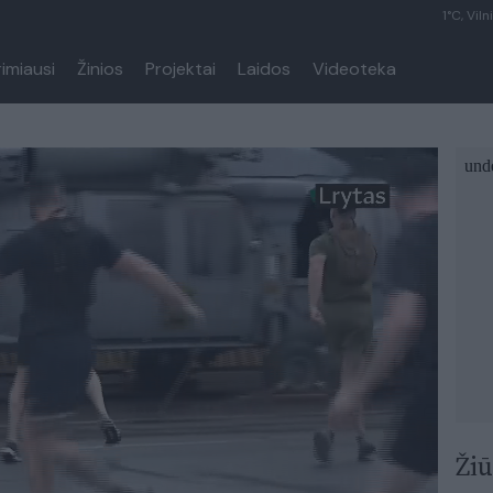
1°C, Viln
rimiausi
Žinios
Projektai
Laidos
Videoteka
Žiū