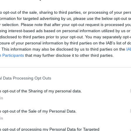
enraštis „Welt am Sonntag“. Gegužę Vašingtonas
Nuf
Vak
vesti 5 tūkst. karių.
to opt-out of the sale, sharing to third parties, or processing of your per
formation for targeted advertising by us, please use the below opt-out s
r selection. Please note that after your opt-out request is processed y
NATO (Šiaurės Atlanto Sutarties Organizacija)
eing interest-based ads based on personal information utilized by us or
disclosed to third parties prior to your opt-out. You may separately opt-
losure of your personal information by third parties on the IAB’s list of
k Lrytas.TV
. This information may also be disclosed by us to third parties on the
IA
Participants
that may further disclose it to other third parties.
l Data Processing Opt Outs
Visi įrašai
o opt-out of the Sharing of my personal data.
In
2:24
00:01:00
Ispanija mėnesiui įvedė sienų kontrolę iš
Italijos: baiminamasi naujos migrantų
o opt-out of the Sale of my Personal Data.
bangos
In
Žinios
|
Pasaulis
to opt-out of processing my Personal Data for Targeted