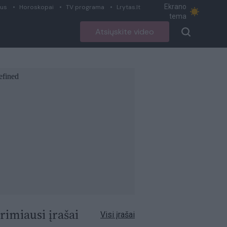
Ekrano
ius
Horoskopai
TV programa
Lrytas.lt
tema
Atsiųskite video
rimiausi įrašai
Visi įrašai