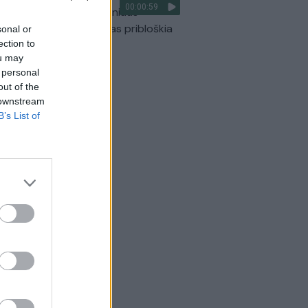
00:00:59
ilmavo, kaip patvino Vilniaus
arinis aplinkkelis: vaizdas pribloškia
sonal or
ection to
Žinios
|
Lietuvos diena
ou may
 personal
out of the
 downstream
B’s List of