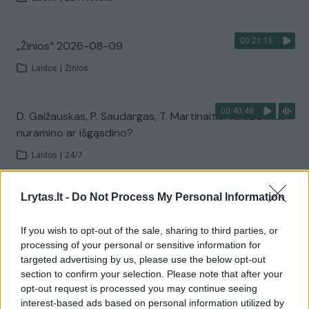
00:21:16
„Žinios“ 2026-08-09
Laidos
|
Žinios
00:40:48
D. Gaižauskas, P. Saudargas, T. Martinaitis: valdžia mus
nuramino ar išgąsdino?
Laidos
|
24/7
Lrytas.lt -
Do Not Process My Personal Information
00:00:52
Savaitės pradžia su lietumi ir perkūnija: temperatūra
dar sieks 30 laipsnių
If you wish to opt-out of the sale, sharing to third parties, or
Žinios
|
Orai
processing of your personal or sensitive information for
targeted advertising by us, please use the below opt-out
section to confirm your selection. Please note that after your
Visi įrašai
opt-out request is processed you may continue seeing
interest-based ads based on personal information utilized by