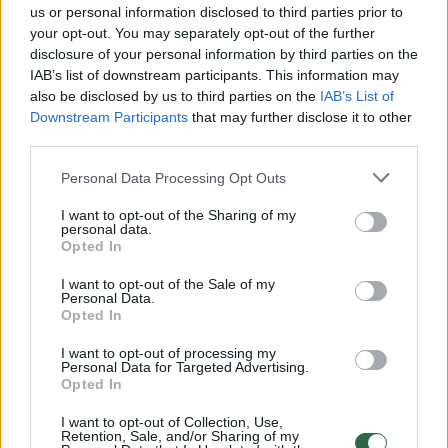
us or personal information disclosed to third parties prior to
your opt-out. You may separately opt-out of the further
Žiūrimiausi įrašai
disclosure of your personal information by third parties on the
IAB’s list of downstream participants. This information may
also be disclosed by us to third parties on the
IAB’s List of
Downstream Participants
that may further disclose it to other
00:00:30
Vaizdai iš tragiškos avarijos Vilniaus r.: dviejų moterų ir
third parties.
vaiko gyvybių išgelbėti nepavyko
Personal Data Processing Opt Outs
Žinios
|
Lietuvos diena
I want to opt-out of the Sharing of my
personal data.
Opted In
00:00:57
Savaitės vidurys nusimato karštas: temperatūra kils iki
32 laipsnių šilumos
I want to opt-out of the Sale of my
Personal Data.
Opted In
Žinios
|
Orai
I want to opt-out of processing my
Personal Data for Targeted Advertising.
00:15:54
Opted In
V. Zalužno pasisakymą laiko bandymu įsitvirtinti
Ukrainos politikoje: jis yra neteisus
I want to opt-out of Collection, Use,
Retention, Sale, and/or Sharing of my
Laidos
|
Nauja diena