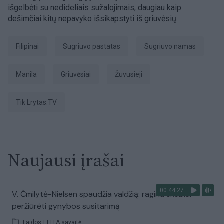
išgelbėti su nedideliais sužalojimais, daugiau kaip
dešimčiai kitų nepavyko išsikapstyti iš griuvėsių.
Filipinai
sugriuvo pastatas
sugriuvo namas
Manila
griuvėsiai
žuvusieji
tik Lrytas.TV
Naujausi įrašai
00:44:27
V. Čmilytė-Nielsen spaudžia valdžią: ragina skubiai
peržiūrėti gynybos susitarimą
Laidos
|
ELTA savaitė