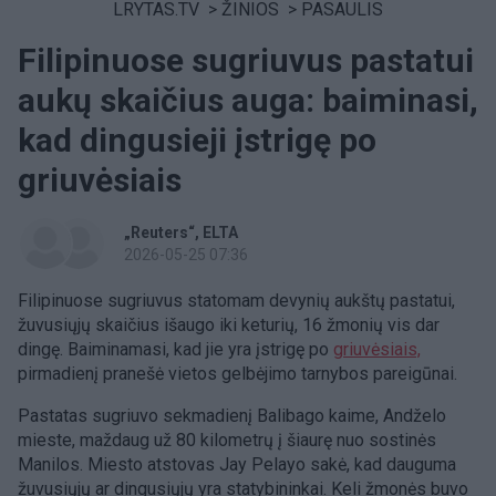
LRYTAS.TV
>
ŽINIOS
>
PASAULIS
Filipinuose sugriuvus pastatui
aukų skaičius auga: baiminasi,
kad dingusieji įstrigę po
griuvėsiais
„Reuters“
ELTA
2026-05-25 07:36
Filipinuose sugriuvus statomam devynių aukštų pastatui,
žuvusiųjų skaičius išaugo iki keturių, 16 žmonių vis dar
dingę. Baiminamasi, kad jie yra įstrigę po
griuvėsiais,
pirmadienį pranešė vietos gelbėjimo tarnybos pareigūnai.
Pastatas sugriuvo sekmadienį Balibago kaime, Andželo
mieste, maždaug už 80 kilometrų į šiaurę nuo sostinės
Manilos. Miesto atstovas Jay Pelayo sakė, kad dauguma
žuvusiųjų ar dingusiųjų yra statybininkai. Keli žmonės buvo