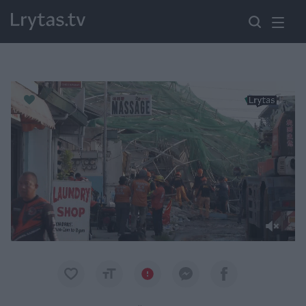
Paremkite Ukrainą