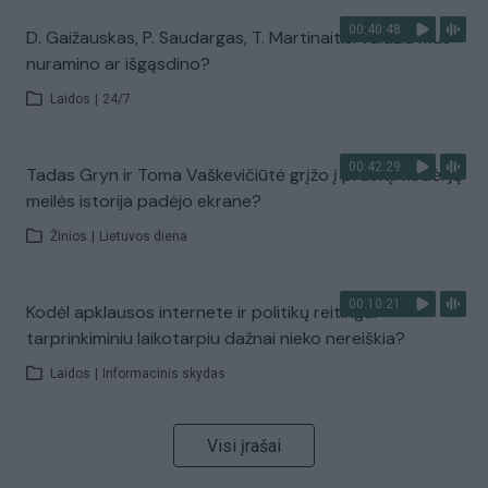
00:40:48
D. Gaižauskas, P. Saudargas, T. Martinaitis: valdžia mus
nuramino ar išgąsdino?
Laidos
|
24/7
00:42:29
Tadas Gryn ir Toma Vaškevičiūtė grįžo į praeitį: kodėl jų
meilės istorija padėjo ekrane?
Žinios
|
Lietuvos diena
00:10:21
Kodėl apklausos internete ir politikų reitingai
tarprinkiminiu laikotarpiu dažnai nieko nereiškia?
Laidos
|
Informacinis skydas
Visi įrašai