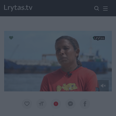
Paremkite Ukrainą