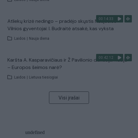
00:14:33
Atliekų krizė nedingo – pradėjo skųstis Naujosios
Vilnios gyventojai: I. Budraitė atsakė, kas vyksta
Laidos
|
Nauja diena
00:42:12
Karšta A. Kasparavičiaus ir Ž Pavilionio diskusija: Rusija
– Europos šeimos narė?
Laidos
|
Lietuva tiesiogiai
Visi įrašai