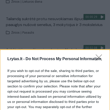
Žinios
|
Lietuvos diena
00:00:29
Tailandą sukrėtė protu nesuvokiamas išpuolis:
paauglys nušovė senelius, 3 mokytojus ir 3 moksleivius
Žinios
|
Pasaulis
00:02:08
Aukštaitijos pučiamųjų orkestras Nyderlanduose
apgynė čempionų vardą
Lrytas.lt -
Do Not Process My Personal Information
Žinios
|
Lietuvos diena
If you wish to opt-out of the sale, sharing to third parties, or
processing of your personal or sensitive information for
Visi įrašai
targeted advertising by us, please use the below opt-out
section to confirm your selection. Please note that after your
opt-out request is processed you may continue seeing
interest-based ads based on personal information utilized by
Žiūrimiausi įrašai
us or personal information disclosed to third parties prior to
your opt-out. You may separately opt-out of the further