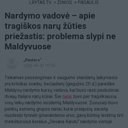
LRYTAS.TV
>
ŽINIOS
>
PASAULIS
Nardymo vadovė – apie
tragiškos narų žūties
priežastis: problema slypi ne
Maldyvuose
„Reuters“
2026-05-21 07:50
Tinkamas pasirengimas ir saugumo standartų laikymasis
yra kritiškai svarbu, trečiadienį (gegužės 20 d.) pareiškė
Maldyvų nardymo kursų vadovė, kai buvo rasti paskutiniai
dviejų Italijos narų kūnai. Šie
narai
žuvo per tragiškiausią
visų laikų nardymo incidentą Maldyvuose. Žuvusieji buvo
penkių asmenų grupės nariai, kurie praėjusią savaitę
nusileido tyrinėti giliavandenio urvo, gavę būtiną leidimą tirti
minkštuosius koralus „Devana Kandu“ nardymo vietoje.