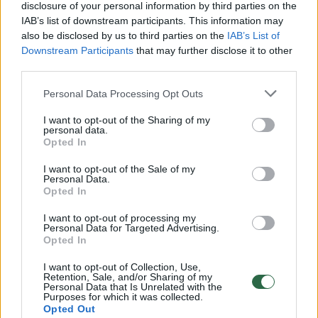
disclosure of your personal information by third parties on the
IAB’s list of downstream participants. This information may
00:00:30
Vaizdai iš tragiškos avarijos Vilniaus r.: dviejų moterų ir
also be disclosed by us to third parties on the
IAB’s List of
vaiko gyvybių išgelbėti nepavyko
Downstream Participants
that may further disclose it to other
third parties.
Žinios
|
Lietuvos diena
Personal Data Processing Opt Outs
00:00:57
Savaitės vidurys nusimato karštas: temperatūra kils iki
I want to opt-out of the Sharing of my
personal data.
32 laipsnių šilumos
Opted In
Žinios
|
Orai
I want to opt-out of the Sale of my
Personal Data.
Opted In
00:00:59
Nufilmavo, kaip patvino Vilniaus Vakarinis aplinkkelis:
I want to opt-out of processing my
vaizdas pribloškia
Personal Data for Targeted Advertising.
Opted In
Žinios
|
Lietuvos diena
I want to opt-out of Collection, Use,
Retention, Sale, and/or Sharing of my
Personal Data that Is Unrelated with the
00:15:54
Purposes for which it was collected.
V. Zalužno pasisakymą laiko bandymu įsitvirtinti
Opted Out
Ukrainos politikoje: jis yra neteisus