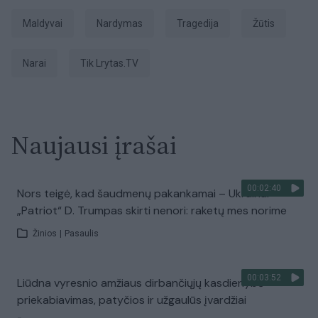
Maldyvai
Nardymas
tragedija
žūtis
narai
tik Lrytas.TV
Naujausi įrašai
00:02:40
Nors teigė, kad šaudmenų pakankamai – Ukrainai
„Patriot“ D. Trumpas skirti nenori: raketų mes norime
Žinios
|
Pasaulis
00:03:52
Liūdna vyresnio amžiaus dirbančiųjų kasdienybė –
priekabiavimas, patyčios ir užgaulūs įvardžiai