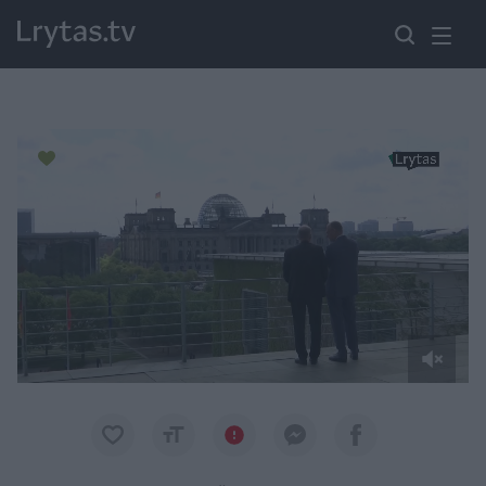
Paremkite Ukrainą