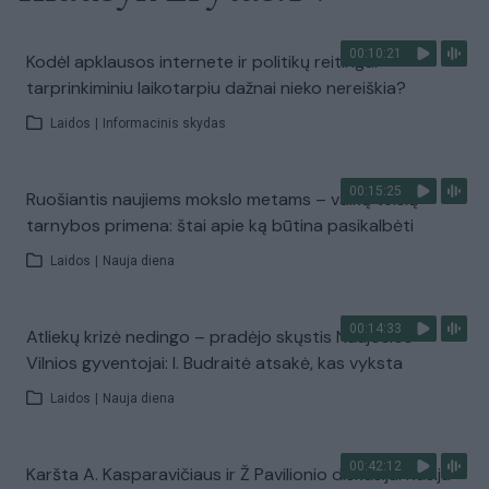
00:10:21
Kodėl apklausos internete ir politikų reitingai
tarprinkiminiu laikotarpiu dažnai nieko nereiškia?
Laidos
|
Informacinis skydas
00:15:25
Ruošiantis naujiems mokslo metams – vaikų teisių
tarnybos primena: štai apie ką būtina pasikalbėti
Laidos
|
Nauja diena
00:14:33
Atliekų krizė nedingo – pradėjo skųstis Naujosios
Vilnios gyventojai: I. Budraitė atsakė, kas vyksta
Laidos
|
Nauja diena
00:42:12
Karšta A. Kasparavičiaus ir Ž Pavilionio diskusija: Rusija