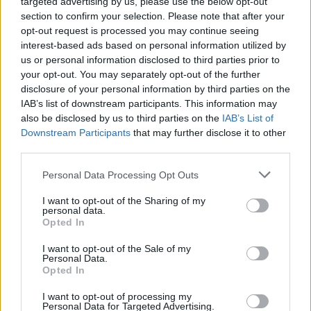
targeted advertising by us, please use the below opt-out
section to confirm your selection. Please note that after your
Laidos
|
Informacinis skydas
opt-out request is processed you may continue seeing
interest-based ads based on personal information utilized by
us or personal information disclosed to third parties prior to
Visi įrašai
your opt-out. You may separately opt-out of the further
disclosure of your personal information by third parties on the
IAB’s list of downstream participants. This information may
also be disclosed by us to third parties on the
IAB’s List of
Žiūrimiausi įrašai
Downstream Participants
that may further disclose it to other
third parties.
Personal Data Processing Opt Outs
00:00:30
Vaizdai iš tragiškos avarijos Vilniaus r.: dviejų moterų ir
vaiko gyvybių išgelbėti nepavyko
I want to opt-out of the Sharing of my
personal data.
Žinios
|
Lietuvos diena
Opted In
I want to opt-out of the Sale of my
Personal Data.
00:00:57
Savaitės vidurys nusimato karštas: temperatūra kils iki
Opted In
32 laipsnių šilumos
I want to opt-out of processing my
Personal Data for Targeted Advertising.
Žinios
|
Orai