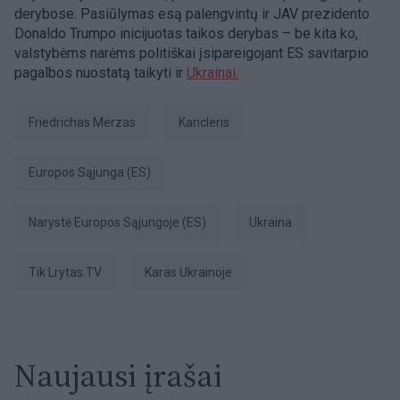
derybose. Pasiūlymas esą palengvintų ir JAV prezidento
Donaldo Trumpo inicijuotas taikos derybas – be kita ko,
valstybėms narėms politiškai įsipareigojant ES savitarpio
pagalbos nuostatą taikyti ir
Ukrainai.
Friedrichas Merzas
kancleris
Europos Sąjunga (ES)
narystė Europos Sąjungoje (ES)
Ukraina
tik Lrytas.TV
karas Ukrainoje
Naujausi įrašai