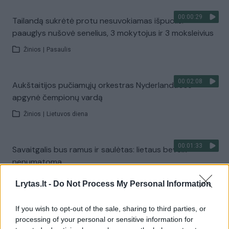
00:00:29
Tailandą sukrėtė protu nesuvokiamas išpuolis:
paauglys nušovė senelius, 3 mokytojus ir 3 moksleivius
Žinios
|
Pasaulis
00:02:08
Aukštaitijos pučiamųjų orkestras Nyderlanduose
apgynė čempionų vardą
Žinios
|
Lietuvos diena
00:01:33
Savaitgalis bus ramus ir saulėtas: lietaus beveik
nenumatoma
Žinios
|
Orai
Lrytas.lt -
Do Not Process My Personal Information
If you wish to opt-out of the sale, sharing to third parties, or
00:10:21
Kodėl apklausos internete ir politikų reitingai
processing of your personal or sensitive information for
tarprinkiminiu laikotarpiu dažnai nieko nereiškia?