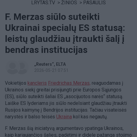
LRYTAS.TV
>
ŽINIOS
>
PASAULIS
F. Merzas siūlo suteikti
Ukrainai specialų ES statusą:
leistų glaudžiau įtraukti šalį į
bendras institucijas
„Reuters“
ELTA
2026-05-21 07:51
Vokietijos
kancleris
Friedrichas Merzas,
reaguodamas į
Ukrainos siekį greitai prisijungti prie Europos Sąjungos
(ES), siūlo suteikti šaliai ES „asocijuotos narės“ statusą.
Laiške ES lyderiams jis siūlo nedelsiant glaudžiau įtraukti
Rusijos kaimynę į Bendrijos institucijas. Tačiau visateisės
narystės ir balso teisės
Ukraina
kol kas negautų.
F. Merzas šią iniciatyvą argumentavo ypatinga Ukrainos,
kaip kariaujančios šalies, padėtimi ir didele pažanga stojimo