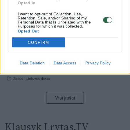
Opted In
I want to opt-out of Collection, Use,
00:00:59
Nufilmavo, kaip patvino Vilniaus Vakarinis aplinkkelis:
Retention, Sale, and/or Sharing of my
Personal Data that Is Unrelated with the
vaizdas pribloškia
Purposes for which it was collected.
Opted Out
Žinios
|
Lietuvos diena
CONFIRM
00:05:25
K. Prunskienės brolis prisiminė jaudinančią akimirką
prieš mirtį: „Tai buvo simbolinis mūsų pagerbimo
Data Deletion
Data Access
Privacy Policy
ženklas“
Žinios
|
Lietuvos diena
Visi įrašai
Klausyk Lrytas.TV