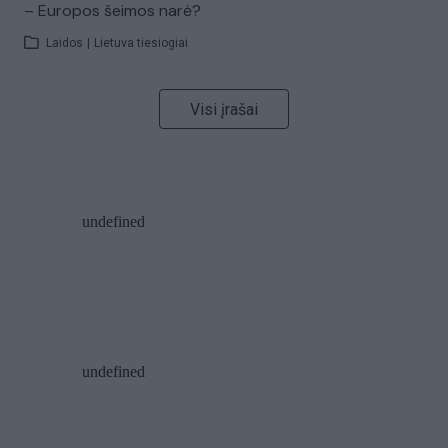
– Europos šeimos narė?
Laidos
|
Lietuva tiesiogiai
Visi įrašai