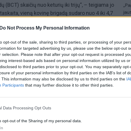
 (BCT) skaičių nuo keturių iki trijų“, – teigiama jo
„Pa
jau
skaita, vieną kovinę brigadą sudaro nuo 4 iki 4,7
Pru
Do Not Process My Personal Information
us sprendimą sumažinti
JAV
karių skaičių, „laikinai
s Lenkijoje. Iki pasirodant šiam pranešimui,
to opt-out of the sale, sharing to third parties, or processing of your per
formation for targeted advertising by us, please use the below opt-out s
D. Vance‘as pareiškė, kad planuojamas 4 tūkst.
r selection. Please note that after your opt-out request is processed y
atidėtas, o ne atšauktas.
eing interest-based ads based on personal information utilized by us or
disclosed to third parties prior to your opt-out. You may separately opt-
losure of your personal information by third parties on the IAB’s list of
da
gynyba
karių dislokavimas
. This information may also be disclosed by us to third parties on the
IA
Participants
that may further disclose it to other third parties.
l Data Processing Opt Outs
o opt-out of the Sharing of my personal data.
Visi įrašai
In