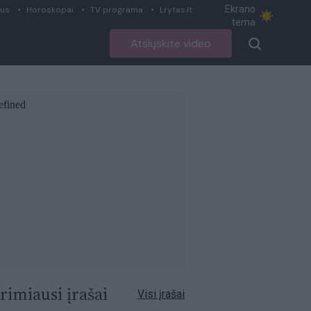
Ekrano
ius
Horoskopai
TV programa
Lrytas.lt
tema
Atsiųskite video
rimiausi įrašai
Visi įrašai