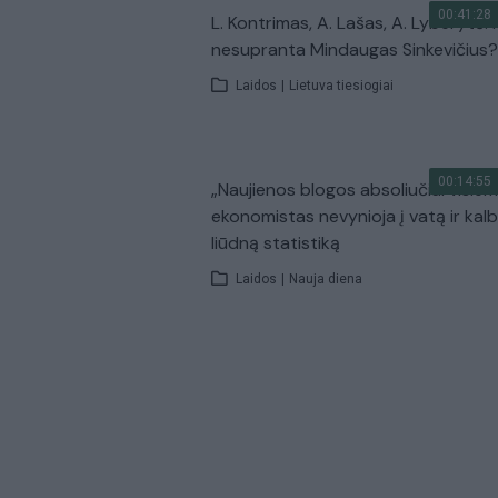
00:41:28
L. Kontrimas, A. Lašas, A. Lyberytė: 
nesupranta Mindaugas Sinkevičius?
Laidos
|
Lietuva tiesiogiai
00:14:55
„Naujienos blogos absoliučiai visiem
ekonomistas nevynioja į vatą ir kal
liūdną statistiką
Laidos
|
Nauja diena