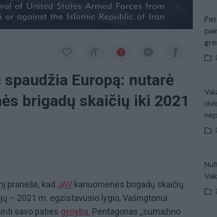
Pat
pai
gr
u spaudžia Europą: nutarė
Vaiz
ės brigadų skaičių iki 2021
dvi
ne
Nuf
Vak
į pranešė, kad
JAV
kariuomenės brigadų skaičių
ijų – 2021 m. egzistavusio lygio, Vašingtonui
inti savo paties
gynyba.
Pentagonas „sumažino