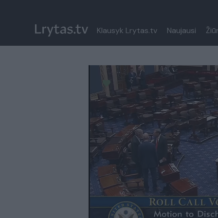
Klausyk Lrytas.tv
Naujausi
Žiū
Paremkite Ukrainą