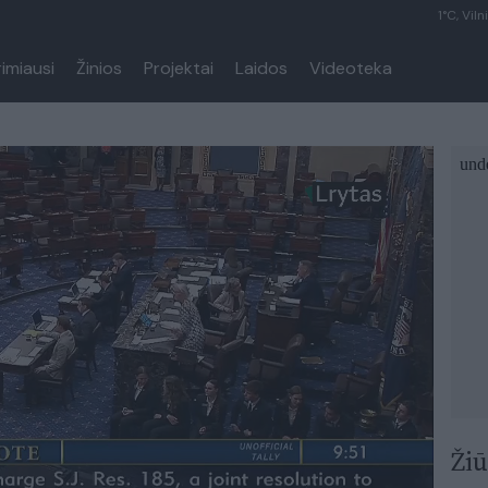
1°C, Viln
rimiausi
Žinios
Projektai
Laidos
Videoteka
Žiū