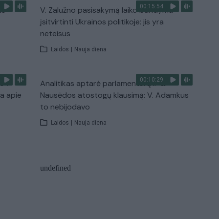
00:15:54
ko
V. Zalužno pasisakymą laiko bandymu
įsitvirtinti Ukrainos politikoje: jis yra
neteisus
Laidos
|
Nauja diena
00:10:29
s“:
Analitikas aptarė parlamentarų ir G.
ba apie
Nausėdos atostogų klausimą: V. Adamkus
to nebijodavo
Laidos
|
Nauja diena