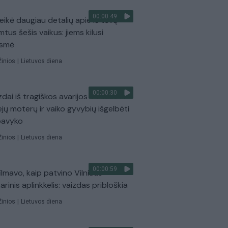
00:00:49
eikė daugiau detalių apie iš tėvų
mtus šešis vaikus: jiems kilusi
ėsmė
Žinios
|
Lietuvos diena
00:00:30
dai iš tragiškos avarijos Vilniaus r.:
ejų moterų ir vaiko gyvybių išgelbėti
pavyko
Žinios
|
Lietuvos diena
00:00:59
ilmavo, kaip patvino Vilniaus
arinis aplinkkelis: vaizdas pribloškia
Žinios
|
Lietuvos diena