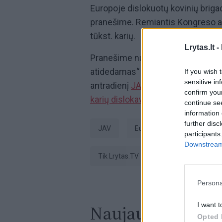
Europoje dislokuotų kovinių brigadų
pranešime. Remiantis Kongreso ata
tūkst. karių.
Lrytas.lt -
Pranešime nurodoma, kad, priėm
atidedamas“ ir pajėgų dislokavima
If you wish 
sensitive in
antradienį
JAV
viceprezidentas J. 
confirm you
karių dislokavimas
Lenkijoje buvo 
continue se
information 
further disc
JAV
Europa
karinė briga
participants
Downstream 
tik Lrytas.TV
Persona
I want t
Naujausi įrašai
Opted 