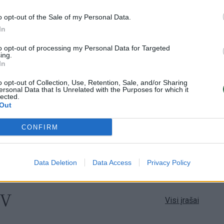
o opt-out of the Sale of my Personal Data.
0:59
00:00:45
as
Lietuvos karinė žvalgyba: Rusija svarsto
In
,4 mln.
surengti atakas prieš kritinę infrastruktūrą
Baltijos šalyse
to opt-out of processing my Personal Data for Targeted
ing.
In
Žinios
|
Lietuvos diena
o opt-out of Collection, Use, Retention, Sale, and/or Sharing
ersonal Data that Is Unrelated with the Purposes for which it
lected.
0:45
00:00:37
s visų
J. Olekas nelinkęs kritikuoti G. Nausėdos
Out
tūra
už neatvykimą atsisveikinti su K.
Prunskiene: „Gyvenime pasitaiko visokių
CONFIRM
situacijų“
Žinios
|
Lietuvos diena
Data Deletion
Data Access
Privacy Policy
TV
Visi įrašai