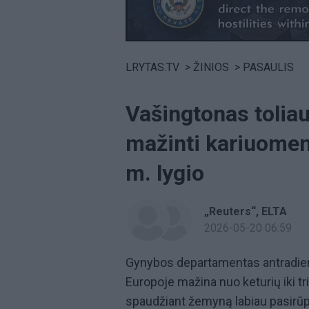
Volume
0%
LRYTAS.TV
>
ŽINIOS
>
PASAULIS
Vašingtonas tolia
mažinti kariuomen
m. lygio
„Reuters“
ELTA
2026-05-20 06:59
Gynybos departamentas antradien
Europoje mažina nuo keturių iki tr
spaudžiant žemyną labiau pasirūp