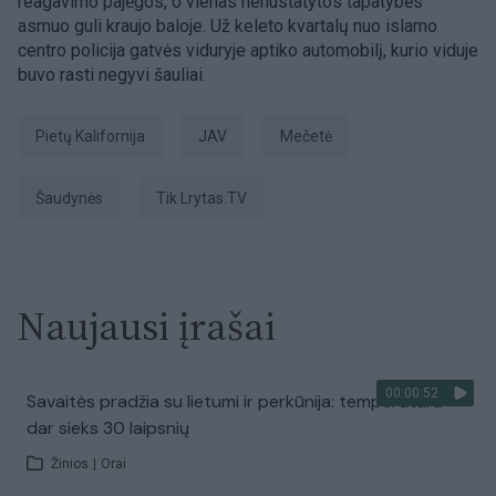
reagavimo pajėgos, o vienas nenustatytos tapatybės
asmuo guli kraujo baloje. Už keleto kvartalų nuo islamo
centro policija gatvės viduryje aptiko automobilį, kurio viduje
buvo rasti negyvi šauliai.
Pietų Kalifornija
JAV
mečetė
šaudynės
tik Lrytas.TV
Naujausi įrašai
00:00:52
Savaitės pradžia su lietumi ir perkūnija: temperatūra
dar sieks 30 laipsnių
Žinios
|
Orai