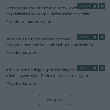
00:10:21
Kodėl apklausos internete ir politikų reitingai
tarprinkiminiu laikotarpiu dažnai nieko nereiškia?
Laidos
|
Informacinis skydas
00:15:25
Ruošiantis naujiems mokslo metams – vaikų teisių
tarnybos primena: štai apie ką būtina pasikalbėti
Laidos
|
Nauja diena
00:14:33
Atliekų krizė nedingo – pradėjo skųstis Naujosios
Vilnios gyventojai: I. Budraitė atsakė, kas vyksta
Laidos
|
Nauja diena
Visi įrašai