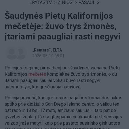
LRYTAS.TV
>
ŽINIOS
>
PASAULIS
Šaudynės Pietų Kalifornijos
mečetėje: žuvo trys žmonės,
įtariami paaugliai rasti negyvi
„Reuters“
ELTA
2026-05-19 08:01
Policijos teigimu, pirmadienį per šaudynes viename Pietų
Kalifornijos
mečetės
komplekse žuvo trys žmonės, o du
įtariami paaugliai šauliai vėliau buvo rasti negyvi
automobilyje, kur greičiausia nusišovė.
Policija pranešė, kad greitosios pagalbos komandos aukas
aptiko prie didžiulio San Diego islamo centro, o vėliau ten
pat rado ir 18 bei 17 metų amžiaus šaulius – taip pat be
gyvybės ženklų. Iš sraigtasparnio nufilmuotame televizijos
vaizdo įraše matyti, kaip prie pastato susirinko ginkluotos