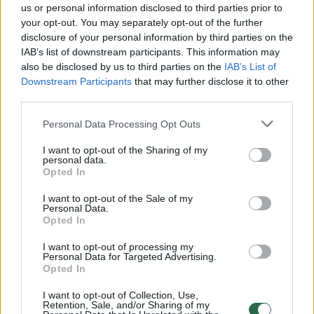
us or personal information disclosed to third parties prior to
your opt-out. You may separately opt-out of the further
Žiūrimiausi įrašai
disclosure of your personal information by third parties on the
IAB’s list of downstream participants. This information may
also be disclosed by us to third parties on the
IAB’s List of
Downstream Participants
that may further disclose it to other
00:00:30
Vaizdai iš tragiškos avarijos Vilniaus r.: dviejų moterų ir
third parties.
vaiko gyvybių išgelbėti nepavyko
Personal Data Processing Opt Outs
Žinios
|
Lietuvos diena
I want to opt-out of the Sharing of my
personal data.
Opted In
00:00:57
Savaitės vidurys nusimato karštas: temperatūra kils iki
32 laipsnių šilumos
I want to opt-out of the Sale of my
Personal Data.
Opted In
Žinios
|
Orai
I want to opt-out of processing my
Personal Data for Targeted Advertising.
00:15:54
Opted In
V. Zalužno pasisakymą laiko bandymu įsitvirtinti
Ukrainos politikoje: jis yra neteisus
I want to opt-out of Collection, Use,
Retention, Sale, and/or Sharing of my
Laidos
|
Nauja diena