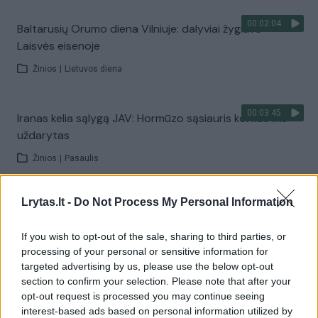
00:02:04
Baltarusių Orumo diena Vilniuje: dalyviai žygiavo
Laisvės eisenoje
Žinios
|
Lietuvos diena
00:03:45
Iranas kelia sąlygą JAV: Hormūzo sąsiauris kol kas liks
uždarytas
Žinios
|
Pasaulis
Lrytas.lt -
Do Not Process My Personal Information
00:01:44
Rupkalviuose su dalgiais stojo į kovą: paskelbti Metų
šienpjoviai
If you wish to opt-out of the sale, sharing to third parties, or
Žinios
|
Lietuvos diena
processing of your personal or sensitive information for
targeted advertising by us, please use the below opt-out
section to confirm your selection. Please note that after your
Visi įrašai
opt-out request is processed you may continue seeing
interest-based ads based on personal information utilized by