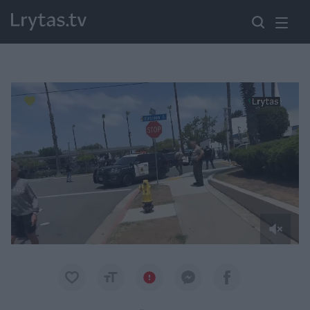
Paremkite Ukrainą