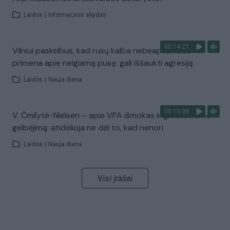
Laidos
|
Informacinis skydas
00:14:27
Vilniui paskelbus, kad rusų kalba nebeaptarnaus –
primena apie neigiamą pusę: gali iššaukti agresiją
Laidos
|
Nauja diena
00:15:08
V. Čmilytė-Nielsen – apie VPA išmokas ir gimstamumo
gelbėjimą: atidėlioja ne dėl to, kad nenori
Laidos
|
Nauja diena
Visi įrašai