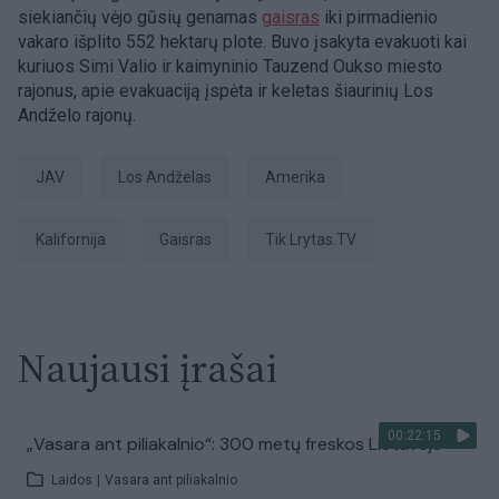
siekiančių vėjo gūsių genamas
gaisras
iki pirmadienio
vakaro išplito 552 hektarų plote. Buvo įsakyta evakuoti kai
kuriuos Simi Valio ir kaimyninio Tauzend Oukso miesto
rajonus, apie evakuaciją įspėta ir keletas šiaurinių Los
Andželo rajonų.
JAV
Los Andželas
Amerika
Kalifornija
Gaisras
tik Lrytas.TV
Naujausi įrašai
00:22:15
„Vasara ant piliakalnio“: 300 metų freskos Lietuvoje
Laidos
|
Vasara ant piliakalnio