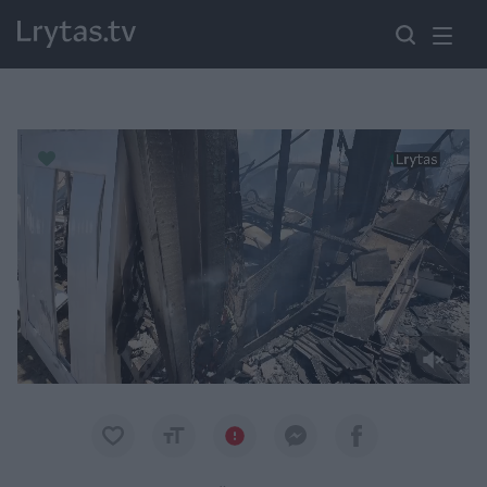
Paremkite Ukrainą