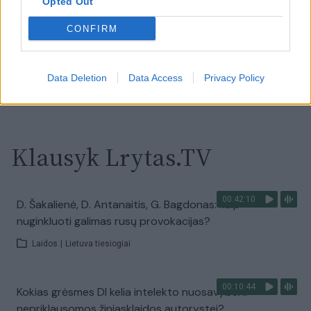
Sinoptikai atsakė, kokiais orais užbaigsime darbo
Opted Out
savaitę: karščiai atsitrauks
CONFIRM
Žinios
|
Orai
Data Deletion
Data Access
Privacy Policy
Visi įrašai
Klausyk Lrytas.TV
00:42:10
D. Šakalienė, D. Antanaitis, G. Bagdonas: kaip
nuginkluoti galimas rusų provokacijas?
Laidos
|
Lietuva tiesiogiai
00:10:44
Kokias grėsmes DI kelia intelekto nuosavybei ir
nepriklausomos žiniasklaidos autorystei?