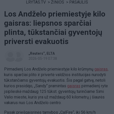
LRYTAS.TV
>
ŽINIOS
>
PASAULIS
Los Andželo priemiestyje kilo
gaisras: liepsnos sparčiai
plinta, tūkstančiai gyventojų
priversti evakuotis
„Reuters“
ELTA
2026-05-19 07:38
Pirmadienį Los Andželo priemiestyje kilo krūmynų
gaisras,
kuris sparčiai plito ir privertė valdžios institucijas nurodyti
tūkstančiams gyventojų evakuotis. Šis pagal gatvę, netoli
kurios prasidėjo, „Sandy“ pramintas
gaisras
pirmadienį ryte
įsiplieskė maždaug 125 tūkst. gyventojų turinčiame Simi
Valio mieste, kuris yra už maždaug 60 kilometrų į šiaurės
vakarus nuo Los Andželo centro.
Pasak priešgaisrinės tarnybos „CalFire“, iki 56 km/h