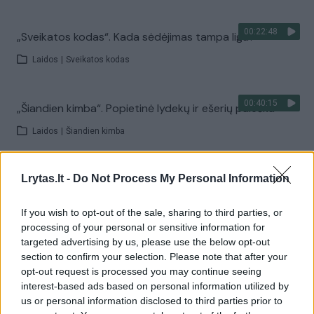
00:22:48
„Sveikatos kodas“. Kada sėdėjimas tampa liga?
Laidos
|
Sveikatos kodas
00:40:15
„Šiandien kimba“. Popietinė lydekų ir ešerių paieška
Laidos
|
Šiandien kimba
00:18:11
„Reporteris“ 2026-08-10
Lrytas.lt -
Do Not Process My Personal Information
Laidos
|
Reporteris
If you wish to opt-out of the sale, sharing to third parties, or
processing of your personal or sensitive information for
targeted advertising by us, please use the below opt-out
Visi įrašai
section to confirm your selection. Please note that after your
opt-out request is processed you may continue seeing
interest-based ads based on personal information utilized by
us or personal information disclosed to third parties prior to