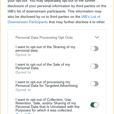
Žiūrimiausi įrašai
your opt-out. You may separately opt-out of the further
disclosure of your personal information by third parties on the
IAB’s list of downstream participants. This information may
also be disclosed by us to third parties on the
IAB’s List of
00:00:30
Vaizdai iš tragiškos avarijos Vilniaus r.: dviejų moterų ir
Downstream Participants
that may further disclose it to other
vaiko gyvybių išgelbėti nepavyko
third parties.
Žinios
|
Lietuvos diena
Personal Data Processing Opt Outs
I want to opt-out of the Sharing of my
00:00:57
Savaitės vidurys nusimato karštas: temperatūra kils iki
personal data.
Opted In
32 laipsnių šilumos
I want to opt-out of the Sale of my
Žinios
|
Orai
Personal Data.
Opted In
00:15:54
I want to opt-out of processing my
V. Zalužno pasisakymą laiko bandymu įsitvirtinti
Personal Data for Targeted Advertising.
Ukrainos politikoje: jis yra neteisus
Opted In
Laidos
|
Nauja diena
I want to opt-out of Collection, Use,
Retention, Sale, and/or Sharing of my
Personal Data that Is Unrelated with the
Purposes for which it was collected.
00:00:57