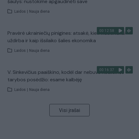
šaulys: nustokime apgaudinėti save
Laidos
|
Nauja diena
00:12:58
Pravėrė ukrainiečių pinigines: atsakė, kiek vidutiniškai
uždirba ir kaip išsilaiko šalies ekonomika
Laidos
|
Nauja diena
00:16:37
V. Sinkevičius paaiškino, kodėl dar nebuvo Koalicinės
tarybos posėdžio: esame kalbėję
Laidos
|
Nauja diena
Visi įrašai