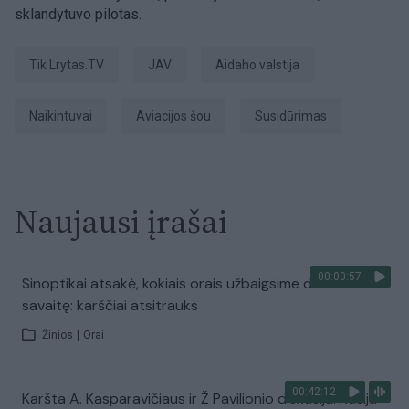
sklandytuvo pilotas.
tik Lrytas.TV
JAV
Aidaho valstija
naikintuvai
aviacijos šou
susidūrimas
Naujausi įrašai
00:00:57
Sinoptikai atsakė, kokiais orais užbaigsime darbo
savaitę: karščiai atsitrauks
Žinios
|
Orai
00:42:12
Karšta A. Kasparavičiaus ir Ž Pavilionio diskusija: Rusija