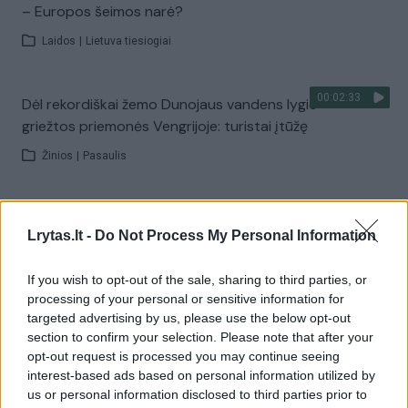
– Europos šeimos narė?
Laidos
|
Lietuva tiesiogiai
00:02:33
Dėl rekordiškai žemo Dunojaus vandens lygio –
griežtos priemonės Vengrijoje: turistai įtūžę
Žinios
|
Pasaulis
00:04:00
Kuprines pasvėrę specialistai įspėja apie pavojingą
Lrytas.lt -
Do Not Process My Personal Information
įprotį: tą daro daugiau nei pusė pradinukų
Žinios
|
Lietuvos diena
If you wish to opt-out of the sale, sharing to third parties, or
processing of your personal or sensitive information for
targeted advertising by us, please use the below opt-out
Visi įrašai
section to confirm your selection. Please note that after your
opt-out request is processed you may continue seeing
interest-based ads based on personal information utilized by
us or personal information disclosed to third parties prior to