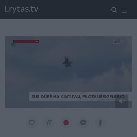
Paremkite Ukrainą