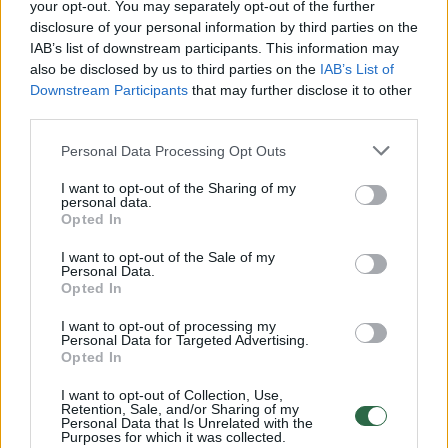
Žiūrimiausi įrašai
your opt-out. You may separately opt-out of the further
disclosure of your personal information by third parties on the
IAB’s list of downstream participants. This information may
also be disclosed by us to third parties on the
IAB’s List of
00:00:30
Vaizdai iš tragiškos avarijos Vilniaus r.: dviejų moterų ir
Downstream Participants
that may further disclose it to other
vaiko gyvybių išgelbėti nepavyko
third parties.
Žinios
|
Lietuvos diena
Personal Data Processing Opt Outs
I want to opt-out of the Sharing of my
personal data.
00:00:57
Savaitės vidurys nusimato karštas: temperatūra kils iki
Opted In
32 laipsnių šilumos
I want to opt-out of the Sale of my
Žinios
|
Orai
Personal Data.
Opted In
I want to opt-out of processing my
00:00:59
Nufilmavo, kaip patvino Vilniaus Vakarinis aplinkkelis:
Personal Data for Targeted Advertising.
vaizdas pribloškia
Opted In
Žinios
|
Lietuvos diena
I want to opt-out of Collection, Use,
Retention, Sale, and/or Sharing of my
Personal Data that Is Unrelated with the
Purposes for which it was collected.