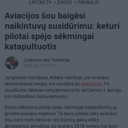
LRYTAS.TV
>
ŽINIOS
>
PASAULIS
Aviacijos šou baigėsi
naikintuvų susidūrimu: keturi
pilotai spėjo sėkmingai
katapultuotis
„Lietuvos ryto“ televizija
2026-05-18 14:29
Jungtinėse Valstijose, Aidaho valstijoje, per aviacijos
demonstracinį renginį ore susidūrė du
naikintuvai.
Po
susidūrimo lėktuvai vartydamiesi krito ant žemės ir sprogo,
kilo milžiniškas dūmų kamuolys.
Keturi naikintuvų pilotai spėjo sėkmingai katapultuotis, jų
gyvybei pavojus negresia. Tai buvo pirmas toks aviacijos
šou, kurio metu lėktuvai virš žiūrovų galvų atliko
akrobatinius skrydžius, po avarijos 2018 metais, kai žuvo