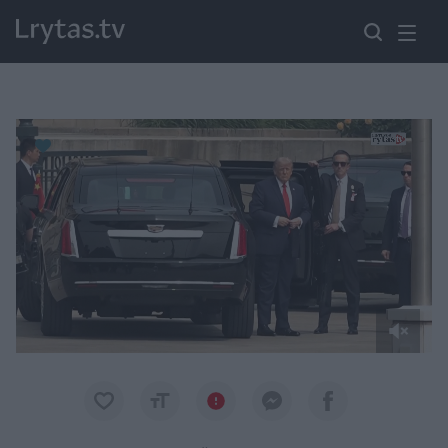
Paremkite Ukrainą