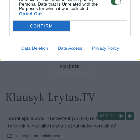
Personal Data that Is Unrelated with the
Laidos
|
Nauja diena
Purposes for which it was collected.
Opted Out
00:00:59
CONFIRM
Nufilmavo, kaip patvino Vilniaus Vakarinis aplinkkelis:
vaizdas pribloškia
Žinios
|
Lietuvos diena
Data Deletion
Data Access
Privacy Policy
Visi įrašai
Klausyk Lrytas.TV
00:10:21
Kodėl apklausos internete ir politikų reitingai
tarprinkiminiu laikotarpiu dažnai nieko nereiškia?
Laidos
|
Informacinis skydas