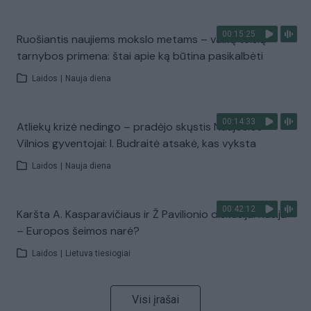
00:15:25
Ruošiantis naujiems mokslo metams – vaikų teisių
tarnybos primena: štai apie ką būtina pasikalbėti
Laidos
|
Nauja diena
00:14:33
Atliekų krizė nedingo – pradėjo skųstis Naujosios
Vilnios gyventojai: I. Budraitė atsakė, kas vyksta
Laidos
|
Nauja diena
00:42:12
Karšta A. Kasparavičiaus ir Ž Pavilionio diskusija: Rusija
– Europos šeimos narė?
Laidos
|
Lietuva tiesiogiai
Visi įrašai