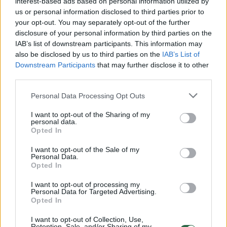
interest-based ads based on personal information utilized by
us or personal information disclosed to third parties prior to
your opt-out. You may separately opt-out of the further
disclosure of your personal information by third parties on the
Žiūrimiausi įrašai
IAB’s list of downstream participants. This information may
also be disclosed by us to third parties on the
IAB’s List of
Downstream Participants
that may further disclose it to other
third parties.
00:00:30
Vaizdai iš tragiškos avarijos Vilniaus r.: dviejų moterų ir
vaiko gyvybių išgelbėti nepavyko
Personal Data Processing Opt Outs
Žinios
|
Lietuvos diena
I want to opt-out of the Sharing of my
personal data.
Opted In
00:00:57
Savaitės vidurys nusimato karštas: temperatūra kils iki
I want to opt-out of the Sale of my
32 laipsnių šilumos
Personal Data.
Opted In
Žinios
|
Orai
I want to opt-out of processing my
Personal Data for Targeted Advertising.
Opted In
00:15:54
V. Zalužno pasisakymą laiko bandymu įsitvirtinti
Ukrainos politikoje: jis yra neteisus
I want to opt-out of Collection, Use,
Retention, Sale, and/or Sharing of my