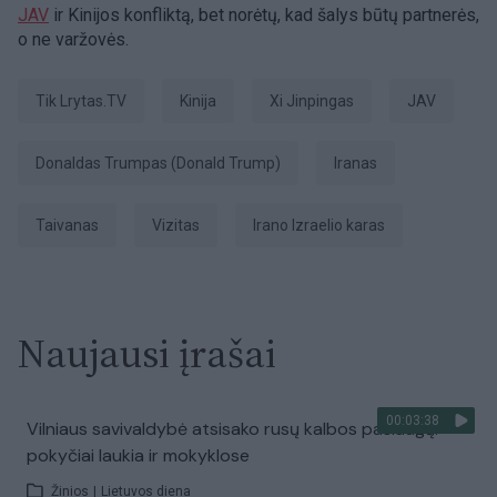
JAV
ir Kinijos konfliktą, bet norėtų, kad šalys būtų partnerės,
o ne varžovės.
tik Lrytas.TV
Kinija
Xi Jinpingas
JAV
Donaldas Trumpas (Donald Trump)
Iranas
Taivanas
vizitas
Irano Izraelio karas
Naujausi įrašai
00:03:38
Vilniaus savivaldybė atsisako rusų kalbos paslaugų:
pokyčiai laukia ir mokyklose
Žinios
|
Lietuvos diena