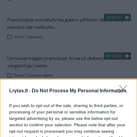
00:00:37
Prancūzijoje sustabdytas gaisro plitimas: dėl karščių
pavojus dar neišnyko
Žinios
|
Pasaulis
00:02:24
Lietuvoje bėgęs prancūzas: kova už diabetu
sergančiųjų teises
Žinios
|
Lietuvos diena
Lrytas.lt -
Do Not Process My Personal Information
00:01:00
Ispanija mėnesiui įvedė sienų kontrolę iš Italijos:
baiminamasi naujos migrantų bangos
If you wish to opt-out of the sale, sharing to third parties, or
processing of your personal or sensitive information for
Žinios
|
Pasaulis
targeted advertising by us, please use the below opt-out
section to confirm your selection. Please note that after your
opt-out request is processed you may continue seeing
Visi įrašai