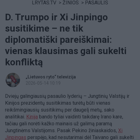
LRYTAS.TV
>
ŽINIOS
>
PASAULIS
D. Trumpo ir Xi Jinpingo
susitikime – ne tik
diplomatiški pareiškimai:
vienas klausimas gali sukelti
konfliktą
„Lietuvos ryto“ televizija
2026-05-14 10:19
Dviejų galingiausių pasaulio lyderių – Jungtinių Valstijų ir
Kinijos prezidentų susitikimas turėtų būti vienas
reikšmingiausių susitikimų per daugelį metų, sako
analitikai.
Kinija
bando tyliai vaidinti taikdarę Irano kare,
tačiau gali norėti kažko mainais už galimą paramą
Jungtinėms Valstijoms. Pasak Pekino žiniaskaidos,
Xi
Jinpingas
perspėjo, kad nesutarimai dėl Taivano gali sukelti